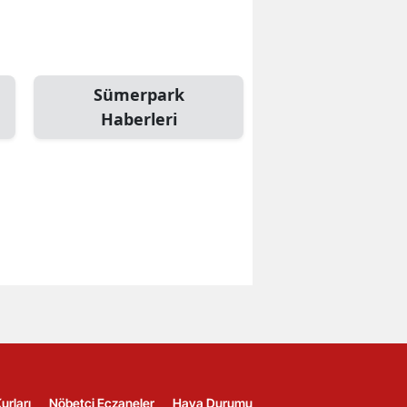
Sümerpark
Haberleri
urları
Nöbetçi Eczaneler
Hava Durumu