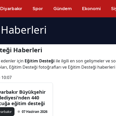
Diyarbakır
Spor
Gündem
Ekonomi
Si
 Haberleri
teği Haberleri
 edenler için
Eğitim Desteği
ile ilgili en son gelişmeler ve 
ları, Eğitim Desteği fotoğrafları ve Eğitim Desteği haberler
 10:07
yarbakır Büyükşehir
lediyesi'nden 440
cuğa eğitim desteği
yarbakır
07 Haziran 2026