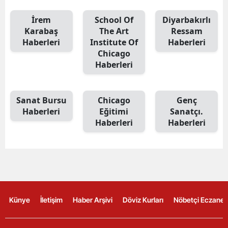
İrem
School Of
Diyarbakırlı
Karabaş
The Art
Ressam
Haberleri
Institute Of
Haberleri
Chicago
Haberleri
Sanat Bursu
Chicago
Genç
Haberleri
Eğitimi
Sanatçı.
Haberleri
Haberleri
Künye
İletişim
Haber Arşivi
Döviz Kurları
Nöbetçi Eczanel