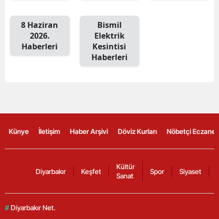
8 Haziran
Bismil
2026.
Elektrik
Haberleri
Kesintisi
Haberleri
Künye
İletişim
Haber Arşivi
Döviz Kurları
Nöbetçi Eczanel
Kültür
Diyarbakır
Keşfet
Spor
Siyaset
Sanat
#
Diyarbakır Net.