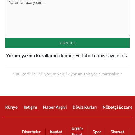
GÖNDER
Yorum yazma kurallarını
okumuş ve kabul etmiş sayılırsınız
* Bu içerik ile ilgili yorum yok, ilk yorumu siz yazın, tartışalım *
Künye
İletişim
Haber Arşivi
Döviz Kurları
Nöbetçi Eczanel
Kültür
Diyarbakır
Keşfet
Spor
Siyaset
Sanat