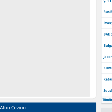
Çin 
Rus R
İsve
BAE 
Bulga
Japon
Kuve
Katar
Suudi
Tümün
Altın Çevirici