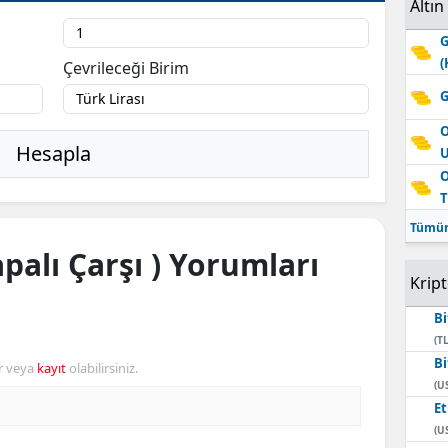
Altın
G
(
Çevrileceği Birim
G
O
Hesapla
O
T
Tümün
palı Çarşı ) Yorumları
Krip
Bi
(TL
Bi
r veya
kayıt
olabilirsiniz.
(U
E
(U