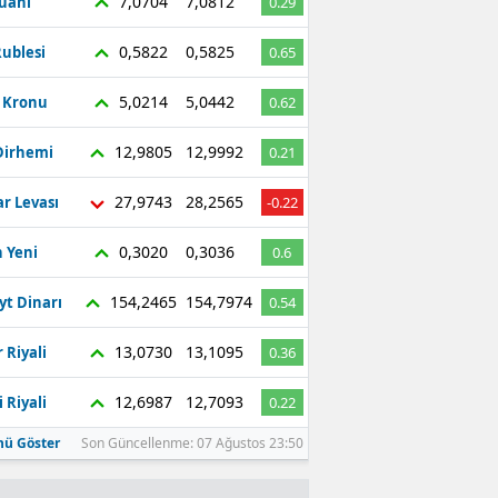
7,0704
7,0812
Yuanı
0.29
0,5822
0,5825
ublesi
0.65
5,0214
5,0442
ç Kronu
0.62
12,9805
12,9992
Dirhemi
0.21
27,9743
28,2565
r Levası
-0.22
0,3020
0,3036
 Yeni
0.6
154,2465
154,7974
yt Dinarı
0.54
13,0730
13,1095
 Riyali
0.36
12,6987
12,7093
 Riyali
0.22
ü Göster
Son Güncellenme: 07 Ağustos 23:50