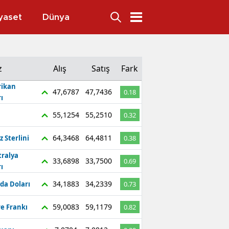
yaset
Dünya
z
Alış
Satış
Fark
ikan
47,6787
47,7436
0.18
ı
55,1254
55,2510
0.32
64,3468
64,4811
z Sterlini
0.38
tralya
33,6898
33,7500
0.69
ı
34,1883
34,2339
da Doları
0.73
59,0083
59,1179
re Frankı
0.82