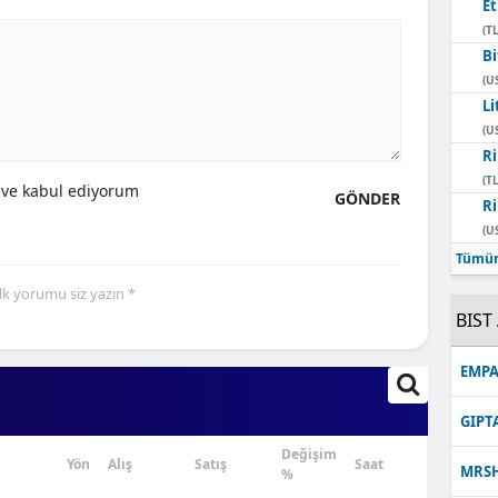
E
(TL
Bi
(U
Li
(U
Ri
(TL
ve kabul ediyorum
GÖNDER
Ri
(U
Tümün
İlk yorumu siz yazın *
BIST 
EMPA
GIPT
Değişim
Yön
Alış
Satış
Saat
MRS
%