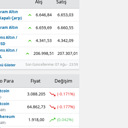
Alış
Satış
ram Altın
6.653,03
6.646,84
Kapalı Çarşı)
6.660,55
6.659,69
ram Altın
ns Altın /
4.342,09
4.341,53
USD
ns Altın /
207.307,01
206.998,51
L
Son Güncellenme: 07 Ağu - 23:59
ü Göster
to Para
Fiyat
Değişim
tcoin
3.088.205
(-0.171%)
)
tcoin
64.862,73
(-0.177%)
SDT)
thereum
1.918,00
(0.042%)
SDT)