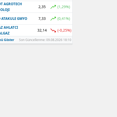
T AGROTECH
2,35
(1,29%)
OLOJI
7,33
(0,41%)
 ATAKULE GMYO
Z AHLATCI
32,14
(-0,25%)
ALGAZ
ü Göster
Son Güncellenme: 09.08.2026 18:10