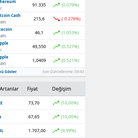
thereum
91.335
(0.079%)
)
tcoin Cash
215,6
(-0.278%)
SDT)
tecoin
46,1
(1.053%)
SDT)
pple
49,550
(0.527%)
)
pple
1,0409
(0.521%)
SDT)
ü Göster
Son Güncellenme: 09:43
Artanlar
Fiyat
Değişim
73,70
(10,00%)
E
67,65
(10,00%)
A
1.707,00
(9,99%)
HL