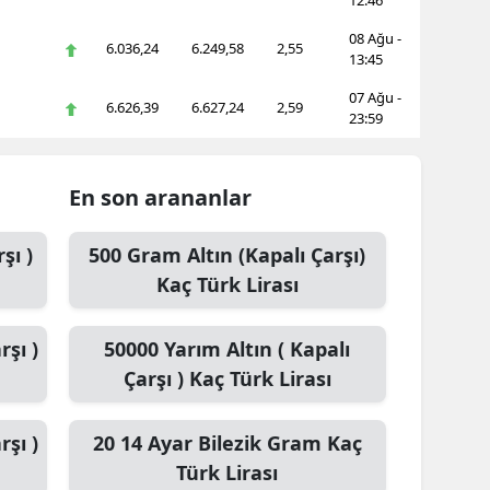
12:46
08 Ağu -
6.036,24
6.249,58
2,55
13:45
07 Ağu -
6.626,39
6.627,24
2,59
23:59
En son arananlar
şı )
500
Gram Altın (Kapalı Çarşı)
Kaç Türk Lirası
rşı )
50000
Yarım Altın ( Kapalı
Çarşı )
Kaç Türk Lirası
rşı )
20
14 Ayar Bilezik Gram
Kaç
Türk Lirası