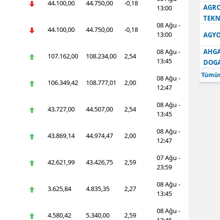
44.100,00
44.750,00
-0,18
AGRO
13:00
TEKN
08 Ağu -
44.100,00
44.750,00
-0,18
13:00
AGYO
08 Ağu -
AHGA
107.162,00
108.234,00
2,54
13:45
DOG
Tümün
08 Ağu -
106.349,42
108.777,01
2,00
12:47
08 Ağu -
43.727,00
44.507,00
2,54
13:45
08 Ağu -
43.869,14
44.974,47
2,00
12:47
07 Ağu -
42.621,99
43.426,75
2,59
23:59
08 Ağu -
3.625,84
4.835,35
2,27
13:45
08 Ağu -
4.580,42
5.340,00
2,59