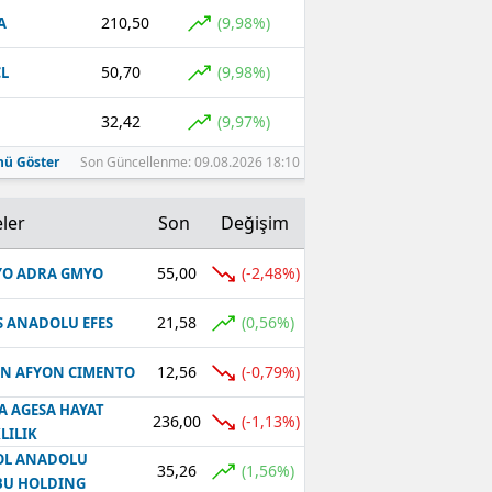
210,50
(9,98%)
A
50,70
(9,98%)
L
32,42
(9,97%)
ü Göster
Son Güncellenme: 09.08.2026 18:10
ler
Son
Değişim
55,00
(-2,48%)
O ADRA GMYO
21,58
(0,56%)
S ANADOLU EFES
12,56
(-0,79%)
N AFYON CIMENTO
A AGESA HAYAT
236,00
(-1,13%)
LILIK
OL ANADOLU
35,26
(1,56%)
BU HOLDING