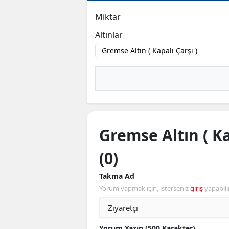
Miktar
Altınlar
Gremse Altın ( Ka
(0)
Takma Ad
Yorum yapmak için, isterseniz
giriş
yapabili
Yorum Yazın (500 Karakter)