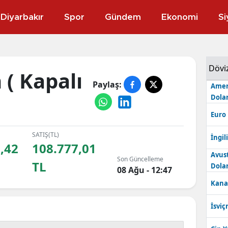
Diyarbakır
Spor
Gündem
Ekonomi
Si
Dövi
 ( Kapalı
Paylaş:
Amer
Dolar
Euro
SATIŞ(TL)
İngili
,42
108.777,01
Avus
Son Güncelleme
TL
Dolar
08 Ağu - 12:47
Kana
İsviç