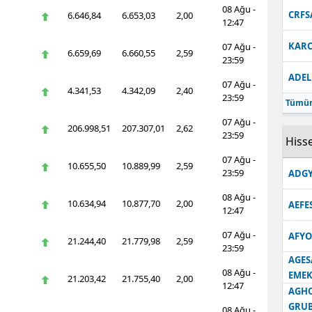
08 Ağu -
CRFS
6.646,84
6.653,03
2,00
12:47
KARC
07 Ağu -
6.659,69
6.660,55
2,59
23:59
ADEL
07 Ağu -
4.341,53
4.342,09
2,40
23:59
Tümün
07 Ağu -
206.998,51
207.307,01
2,62
23:59
Hisse
07 Ağu -
10.655,50
10.889,99
2,59
23:59
ADGY
08 Ağu -
10.634,94
10.877,70
2,00
AEFE
12:47
07 Ağu -
AFYO
21.244,40
21.779,98
2,59
23:59
AGES
08 Ağu -
EMEK
21.203,42
21.755,40
2,00
12:47
AGH
GRU
08 Ağu -