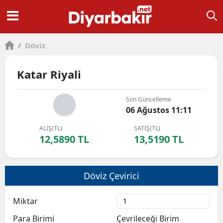
/
Döviz
Katar Riyali
Son Güncelleme
06 Ağustos 11:11
ALIŞ(TL)
SATIŞ(TL)
12,5890 TL
13,5190 TL
Döviz Çevirici
Miktar
Para Birimi
Çevrileceği Birim