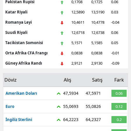
Pakistan Rupisi
0,1708
0,1725
0.06
Katar Riyali
12,5890
13,5190
0.03
Romanya Leyi
10,4611
10,4778
-0.04
Suudi Riyali
12,6718
12,6738
0.06
Tacikistan Somonisi
5,1571
5,1585
0.05
Orta Afrika CFA Frangı
0,0838
0,0838
-0.01
Güney Afrika Randı
2,9121
2,9130
-0.09
Döviz
Alış
Satış
Fark
47,5934
47,5971
Amerikan Doları
0.06
55,0693
55,0826
Euro
0.12
64,2223
64,2327
İngiliz Sterlini
0.2