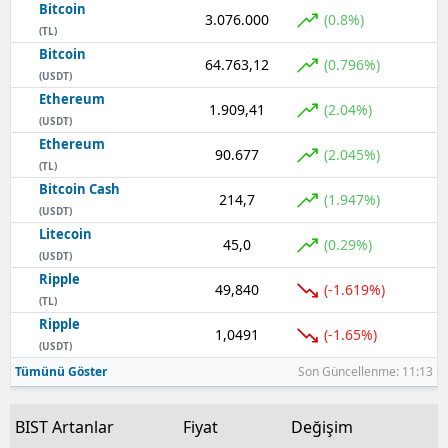
Bitcoin
3.076.000
(0.8%)
(TL)
Bitcoin
64.763,12
(0.796%)
(USDT)
Ethereum
1.909,41
(2.04%)
(USDT)
Ethereum
90.677
(2.045%)
(TL)
Bitcoin Cash
214,7
(1.947%)
(USDT)
Litecoin
45,0
(0.29%)
(USDT)
Ripple
49,840
(-1.619%)
(TL)
Ripple
1,0491
(-1.65%)
(USDT)
Tümünü Göster
Son Güncellenme: 11:13
BIST Artanlar
Fiyat
Değişim