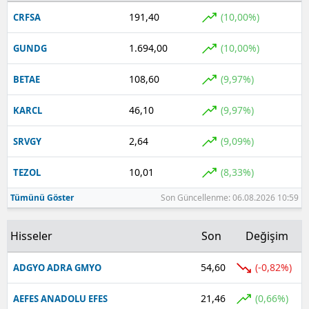
191,40
(10,00%)
CRFSA
1.694,00
(10,00%)
GUNDG
108,60
(9,97%)
BETAE
46,10
(9,97%)
KARCL
2,64
(9,09%)
SRVGY
10,01
(8,33%)
TEZOL
Tümünü Göster
Son Güncellenme: 06.08.2026 10:59
Hisseler
Son
Değişim
54,60
(-0,82%)
ADGYO ADRA GMYO
21,46
(0,66%)
AEFES ANADOLU EFES