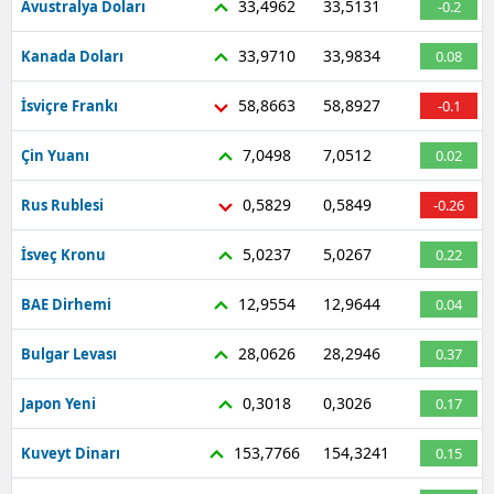
33,4962
33,5131
Avustralya Doları
-0.2
33,9710
33,9834
Kanada Doları
0.08
58,8663
58,8927
İsviçre Frankı
-0.1
7,0498
7,0512
Çin Yuanı
0.02
0,5829
0,5849
Rus Rublesi
-0.26
5,0237
5,0267
İsveç Kronu
0.22
12,9554
12,9644
BAE Dirhemi
0.04
28,0626
28,2946
Bulgar Levası
0.37
0,3018
0,3026
Japon Yeni
0.17
153,7766
154,3241
Kuveyt Dinarı
0.15