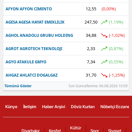
12,55
(0,00%)
AFYON AFYON CIMENTO
247,50
(1,19%)
AGESA AGESA HAYAT EMEKLILIK
34,88
(-1,02%)
AGHOL ANADOLU GRUBU HOLDING
2,33
(0,87%)
AGROT AGROTECH TEKNOLOJI
7,34
(0,55%)
AGYO ATAKULE GMYO
31,70
(-1,25%)
AHGAZ AHLATCI DOGALGAZ
Tümünü Göster
Son Güncellenme: 06.08.2026 10:59
Künye
İletişim
Haber Arşivi
Döviz Kurları
Nöbetçi Eczanel
Kültür
Diyarbakır
Keşfet
Spor
Siyaset