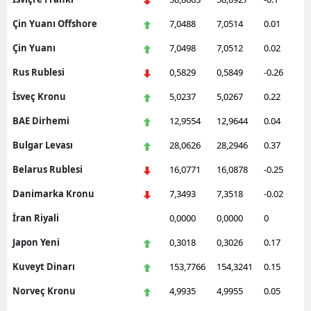
Çin Yuanı Offshore
7,0488
7,0514
0.01
Çin Yuanı
7,0498
7,0512
0.02
Rus Rublesi
0,5829
0,5849
-0.26
İsveç Kronu
5,0237
5,0267
0.22
BAE Dirhemi
12,9554
12,9644
0.04
Bulgar Levası
28,0626
28,2946
0.37
Belarus Rublesi
16,0771
16,0878
-0.25
Danimarka Kronu
7,3493
7,3518
-0.02
İran Riyali
0,0000
0,0000
0
Japon Yeni
0,3018
0,3026
0.17
Kuveyt Dinarı
153,7766
154,3241
0.15
Norveç Kronu
4,9935
4,9955
0.05