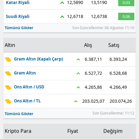
12,5890
13,5190
Katar Riyali
0.03
12,6718
12,6738
Suudi Riyali
0.06
Tümünü Göster
Son Güncellenme: 06 Ağustos 11:10
Altın
Alış
Satış
6.393,24
6.387,11
Gram Altın (Kapalı Çarşı)
6.528,68
6.527,72
Gram Altın
4.266,49
4.265,86
Ons Altın / USD
203.074,26
203.025,07
Ons Altın / TL
Son Güncellenme: 11:12
Tümünü Göster
Kripto Para
Fiyat
Değişim