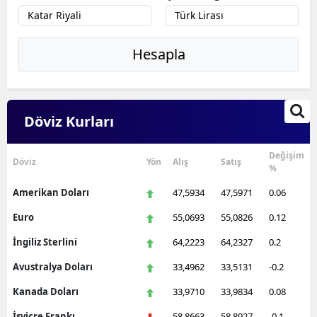
Hesapla
Döviz Kurları
Değişim
Döviz
Yön
Alış
Satış
%
Amerikan Doları
47,5934
47,5971
0.06
Euro
55,0693
55,0826
0.12
İngiliz Sterlini
64,2223
64,2327
0.2
Avustralya Doları
33,4962
33,5131
-0.2
Kanada Doları
33,9710
33,9834
0.08
İsviçre Frankı
58,8663
58,8927
-0.1