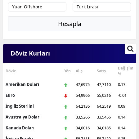
Hesapla
Döviz Kurları
Değişim
Döviz
Yön
Alış
Satış
%
Amerikan Doları
47,6975
47,7110
0.17
Euro
54,9966
55,0216
-0.01
İngiliz Sterlini
64,2136
64,2519
0.09
Avustralya Doları
33,5266
33,5456
0.14
Kanada Doları
34,0016
34,0185
0.14
İsviçre Frankı
58,7115
58,7432
0.25