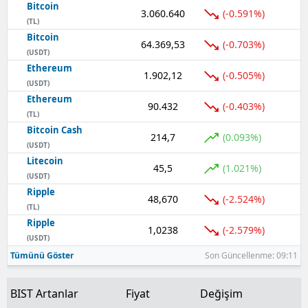
Bitcoin
3.060.640
(-0.591%)
(TL)
Bitcoin
64.369,53
(-0.703%)
(USDT)
Ethereum
1.902,12
(-0.505%)
(USDT)
Ethereum
90.432
(-0.403%)
(TL)
Bitcoin Cash
214,7
(0.093%)
(USDT)
Litecoin
45,5
(1.021%)
(USDT)
Ripple
48,670
(-2.524%)
(TL)
Ripple
1,0238
(-2.579%)
(USDT)
Tümünü Göster
Son Güncellenme: 09:11
BIST Artanlar
Fiyat
Değişim