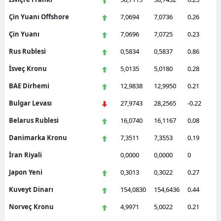
Çin Yuanı Offshore
7,0694
7,0736
0.26
Çin Yuanı
7,0696
7,0725
0.23
Rus Rublesi
0,5834
0,5837
0.86
İsveç Kronu
5,0135
5,0180
0.28
BAE Dirhemi
12,9838
12,9950
0.21
Bulgar Levası
27,9743
28,2565
-0.22
Belarus Rublesi
16,0740
16,1167
0.08
Danimarka Kronu
7,3511
7,3553
0.19
İran Riyali
0,0000
0,0000
0
Japon Yeni
0,3013
0,3022
0.27
Kuveyt Dinarı
154,0830
154,6436
0.44
Norveç Kronu
4,9971
5,0022
0.21