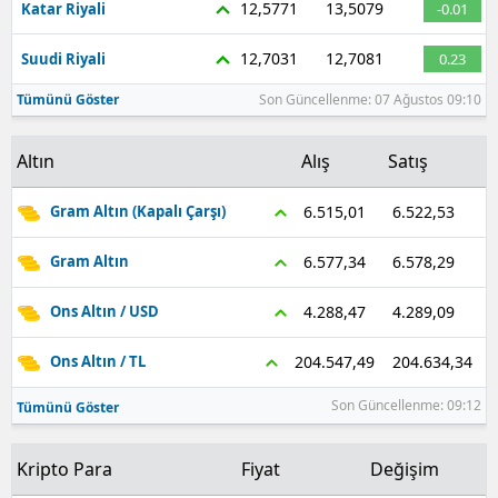
12,5771
13,5079
Katar Riyali
-0.01
12,7031
12,7081
Suudi Riyali
0.23
Tümünü Göster
Son Güncellenme: 07 Ağustos 09:10
Altın
Alış
Satış
6.522,53
6.515,01
Gram Altın (Kapalı Çarşı)
6.578,29
6.577,34
Gram Altın
4.289,09
4.288,47
Ons Altın / USD
204.634,34
204.547,49
Ons Altın / TL
Son Güncellenme: 09:12
Tümünü Göster
Kripto Para
Fiyat
Değişim