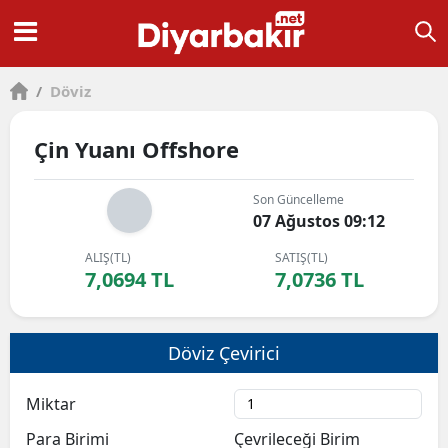
/
Döviz
Çin Yuanı Offshore
Son Güncelleme
07 Ağustos 09:12
ALIŞ(TL)
SATIŞ(TL)
7,0694 TL
7,0736 TL
Döviz Çevirici
Miktar
Para Birimi
Çevrileceği Birim