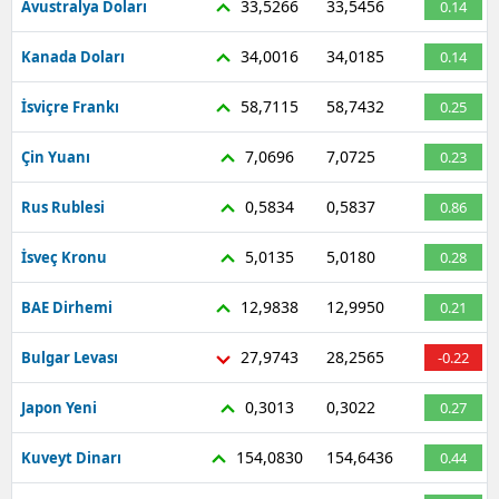
33,5266
33,5456
Avustralya Doları
0.14
34,0016
34,0185
Kanada Doları
0.14
58,7115
58,7432
İsviçre Frankı
0.25
7,0696
7,0725
Çin Yuanı
0.23
0,5834
0,5837
Rus Rublesi
0.86
5,0135
5,0180
İsveç Kronu
0.28
12,9838
12,9950
BAE Dirhemi
0.21
27,9743
28,2565
Bulgar Levası
-0.22
0,3013
0,3022
Japon Yeni
0.27
154,0830
154,6436
Kuveyt Dinarı
0.44