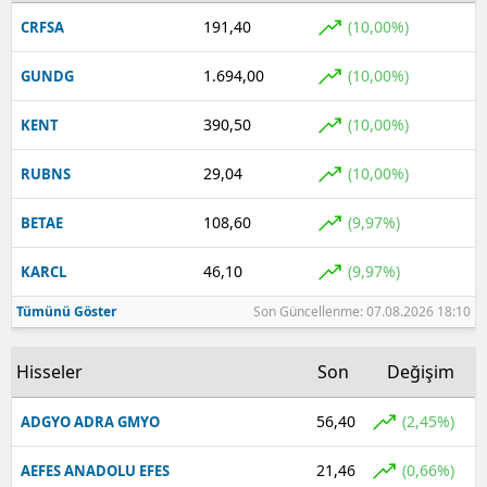
191,40
(10,00%)
CRFSA
1.694,00
(10,00%)
GUNDG
390,50
(10,00%)
KENT
29,04
(10,00%)
RUBNS
108,60
(9,97%)
BETAE
46,10
(9,97%)
KARCL
Tümünü Göster
Son Güncellenme: 07.08.2026 18:10
Hisseler
Son
Değişim
56,40
(2,45%)
ADGYO ADRA GMYO
21,46
(0,66%)
AEFES ANADOLU EFES