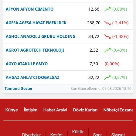
12,66
(0,88%)
AFYON AFYON CIMENTO
238,70
(-2,41%)
AGESA AGESA HAYAT EMEKLILIK
34,72
(-1,48%)
AGHOL ANADOLU GRUBU HOLDING
2,32
(0,43%)
AGROT AGROTECH TEKNOLOJI
7,30
(0,00%)
AGYO ATAKULE GMYO
32,22
(0,37%)
AHGAZ AHLATCI DOGALGAZ
Tümünü Göster
Son Güncellenme: 07.08.2026 18:10
Künye
İletişim
Haber Arşivi
Döviz Kurları
Nöbetçi Eczanel
Kültür
Diyarbakır
Keşfet
Spor
Siyaset