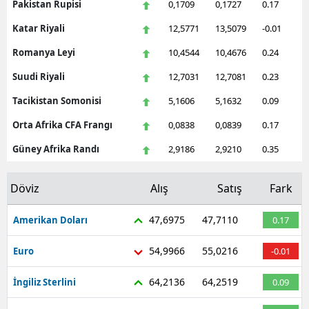
Pakistan Rupisi
0,1709
0,1727
0.17
Katar Riyali
12,5771
13,5079
-0.01
Romanya Leyi
10,4544
10,4676
0.24
Suudi Riyali
12,7031
12,7081
0.23
Tacikistan Somonisi
5,1606
5,1632
0.09
Orta Afrika CFA Frangı
0,0838
0,0839
0.17
Güney Afrika Randı
2,9186
2,9210
0.35
Döviz
Alış
Satış
Fark
47,6975
47,7110
Amerikan Doları
0.17
54,9966
55,0216
Euro
-0.01
64,2136
64,2519
İngiliz Sterlini
0.09