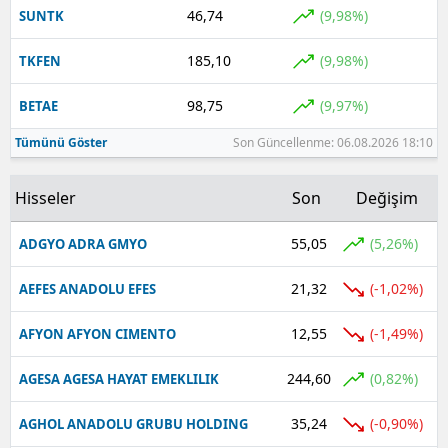
46,74
(9,98%)
SUNTK
185,10
(9,98%)
TKFEN
98,75
(9,97%)
BETAE
Tümünü Göster
Son Güncellenme: 06.08.2026 18:10
Hisseler
Son
Değişim
55,05
(5,26%)
ADGYO ADRA GMYO
21,32
(-1,02%)
AEFES ANADOLU EFES
12,55
(-1,49%)
AFYON AFYON CIMENTO
244,60
(0,82%)
AGESA AGESA HAYAT EMEKLILIK
35,24
(-0,90%)
AGHOL ANADOLU GRUBU HOLDING