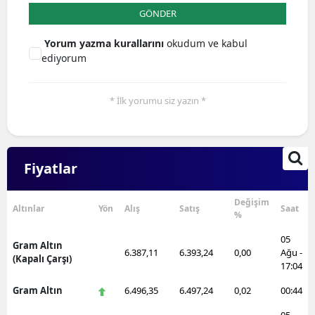
GÖNDER
Yorum yazma kurallarını
okudum ve kabul
ediyorum
* İlk yorumu siz yazın *
Fiyatlar
Değişim
Altınlar
Yön
Alış
Satış
Saat
%
05
Gram Altın
6.387,11
6.393,24
0,00
Ağu -
(Kapalı Çarşı)
17:04
Gram Altın
6.496,35
6.497,24
0,02
00:44