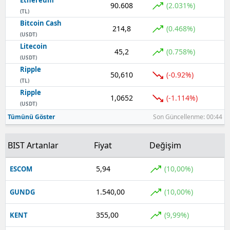
Ethereum
90.608
(2.031%)
(TL)
Bitcoin Cash
214,8
(0.468%)
(USDT)
Litecoin
45,2
(0.758%)
(USDT)
Ripple
50,610
(-0.92%)
(TL)
Ripple
1,0652
(-1.114%)
(USDT)
Tümünü Göster
Son Güncellenme: 00:44
BIST Artanlar
Fiyat
Değişim
5,94
(10,00%)
ESCOM
1.540,00
(10,00%)
GUNDG
355,00
(9,99%)
KENT