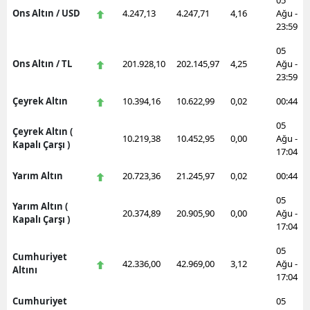
05
Ons Altın / USD
4.247,13
4.247,71
4,16
Ağu -
23:59
05
Ons Altın / TL
201.928,10
202.145,97
4,25
Ağu -
23:59
Çeyrek Altın
10.394,16
10.622,99
0,02
00:44
05
Çeyrek Altın (
10.219,38
10.452,95
0,00
Ağu -
Kapalı Çarşı )
17:04
Yarım Altın
20.723,36
21.245,97
0,02
00:44
05
Yarım Altın (
20.374,89
20.905,90
0,00
Ağu -
Kapalı Çarşı )
17:04
05
Cumhuriyet
42.336,00
42.969,00
3,12
Ağu -
Altını
17:04
Cumhuriyet
05