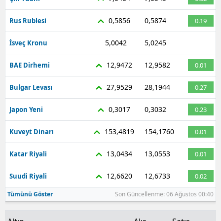
0,5856
0,5874
Rus Rublesi
0.19
5,0042
5,0245
İsveç Kronu
0
12,9472
12,9582
BAE Dirhemi
0.01
27,9529
28,1944
Bulgar Levası
0.27
0,3017
0,3032
Japon Yeni
0.23
153,4819
154,1760
Kuveyt Dinarı
0.01
13,0434
13,0553
Katar Riyali
0.01
12,6620
12,6733
Suudi Riyali
0.02
Tümünü Göster
Son Güncellenme: 06 Ağustos 00:40