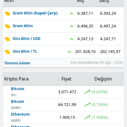
Altın
Alış
Satış
6.393,24
6.387,11
Gram Altın (Kapalı Çarşı)
6.497,24
6.496,35
Gram Altın
4.247,71
4.247,13
Ons Altın / USD
202.145,97
201.928,10
Ons Altın / TL
Son Güncellenme: 05 Ağu - 23:59
Tümünü Göster
Kripto Para
Fiyat
Değişim
Bitcoin
3.071.472
(0.835%)
(TL)
Bitcoin
64.721,99
(0.738%)
(USDT)
Ethereum
1.909,15
(1.908%)
(USDT)