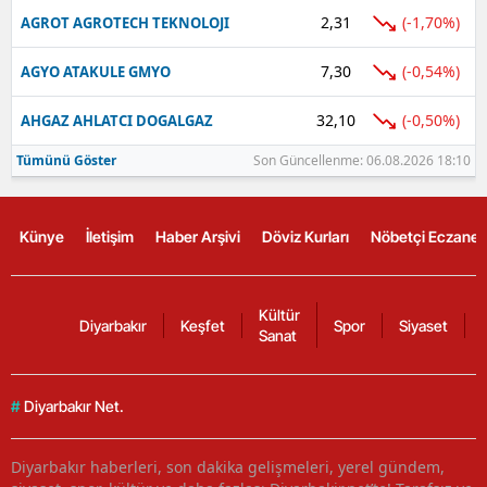
2,31
(-1,70%)
AGROT AGROTECH TEKNOLOJI
7,30
(-0,54%)
AGYO ATAKULE GMYO
32,10
(-0,50%)
AHGAZ AHLATCI DOGALGAZ
Tümünü Göster
Son Güncellenme: 06.08.2026 18:10
Künye
İletişim
Haber Arşivi
Döviz Kurları
Nöbetçi Eczanel
Kültür
Diyarbakır
Keşfet
Spor
Siyaset
Sanat
#
Diyarbakır Net.
Diyarbakır haberleri, son dakika gelişmeleri, yerel gündem,