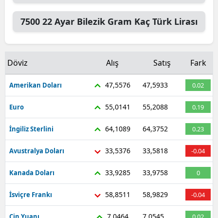
7500
22 Ayar Bilezik Gram
Kaç Türk Lirası
Döviz
Alış
Satış
Fark
47,5576
47,5933
Amerikan Doları
0.02
55,0141
55,2088
Euro
0.19
64,1089
64,3752
İngiliz Sterlini
0.23
33,5376
33,5818
Avustralya Doları
-0.04
33,9285
33,9758
Kanada Doları
0
58,8511
58,9829
İsviçre Frankı
-0.04
7,0464
7,0545
Çin Yuanı
0.02