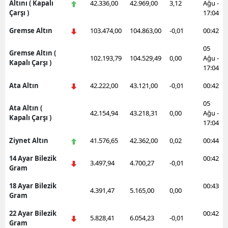
Altını ( Kapalı
42.336,00
42.969,00
3,12
Ağu -
Çarşı )
17:04
Gremse Altın
103.474,00
104.863,00
-0,01
00:42
05
Gremse Altın (
102.193,79
104.529,49
0,00
Ağu -
Kapalı Çarşı )
17:04
Ata Altın
42.222,00
43.121,00
-0,01
00:42
05
Ata Altın (
42.154,94
43.218,31
0,00
Ağu -
Kapalı Çarşı )
17:04
Ziynet Altın
41.576,65
42.362,00
0,02
00:44
14 Ayar Bilezik
00:42
3.497,94
4.700,27
-0,01
Gram
18 Ayar Bilezik
00:43
4.391,47
5.165,00
0,00
Gram
22 Ayar Bilezik
00:42
5.828,41
6.054,23
-0,01
Gram