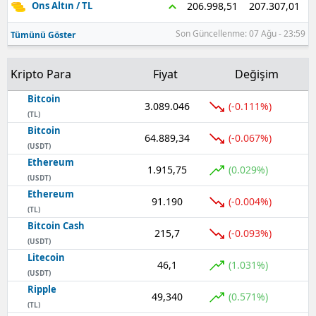
207.307,01
206.998,51
Ons Altın / TL
Son Güncellenme: 07 Ağu - 23:59
Tümünü Göster
Kripto Para
Fiyat
Değişim
Bitcoin
3.089.046
(-0.111%)
(TL)
Bitcoin
64.889,34
(-0.067%)
(USDT)
Ethereum
1.915,75
(0.029%)
(USDT)
Ethereum
91.190
(-0.004%)
(TL)
Bitcoin Cash
215,7
(-0.093%)
(USDT)
Litecoin
46,1
(1.031%)
(USDT)
Ripple
49,340
(0.571%)
(TL)