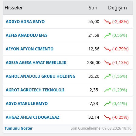
Hisseler
Son
Değişim
55,00
(-2,48%)
ADGYO ADRA GMYO
21,58
(0,56%)
AEFES ANADOLU EFES
12,56
(-0,79%)
AFYON AFYON CIMENTO
236,00
(-1,13%)
AGESA AGESA HAYAT EMEKLILIK
35,26
(1,56%)
AGHOL ANADOLU GRUBU HOLDING
2,35
(1,29%)
AGROT AGROTECH TEKNOLOJI
7,33
(0,41%)
AGYO ATAKULE GMYO
32,14
(-0,25%)
AHGAZ AHLATCI DOGALGAZ
Tümünü Göster
Son Güncellenme: 09.08.2026 18:10