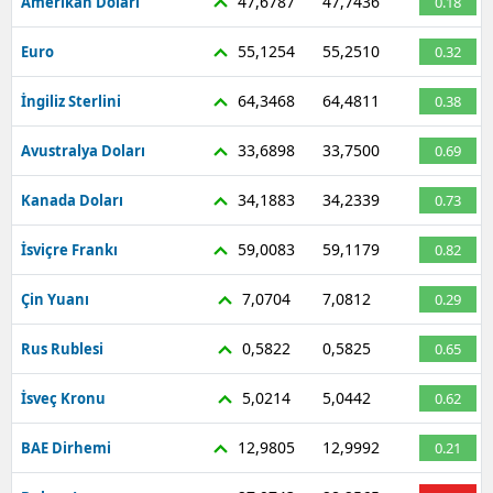
47,6787
47,7436
Amerikan Doları
0.18
55,1254
55,2510
Euro
0.32
64,3468
64,4811
İngiliz Sterlini
0.38
33,6898
33,7500
Avustralya Doları
0.69
34,1883
34,2339
Kanada Doları
0.73
59,0083
59,1179
İsviçre Frankı
0.82
7,0704
7,0812
Çin Yuanı
0.29
0,5822
0,5825
Rus Rublesi
0.65
5,0214
5,0442
İsveç Kronu
0.62
12,9805
12,9992
BAE Dirhemi
0.21