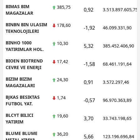
BIMAS BIM
385,75
0,92
3.513.897.605,75
MAGAZALAR
BINBN BIN ULASIM
178,60
-1,92
46.099.331,90
TEKNOLOJILERI
BINHO 1000
10,30
5,32
385.452.406,90
YATIRIMLAR HOL.
BIOEN BIOTREND
17,42
-1,58
68.461.191,64
CEVRE VE ENERJI
BIZIM BIZIM
24,30
0,91
3.572.297,46
MAGAZALARI
BJKAS BESIKTAS
1,74
-0,57
96.970.363,89
FUTBOL YAT.
BLCYT BILICI
19,60
3,70
33.743.198,65
YATIRIM
BLUME BLUME
36,20
5,66
123.196.696,84
METAL KIMYA