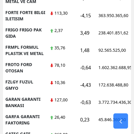
METAL VE CAM
FORTE FORTE BILGI
113,30
-4,15
363.950.365,60
ILETISIM
FRIGO FRIGO PAK
2,37
3,49
238.401.851,62
GIDA
FRMPL FORMUL
35,76
1,48
92.565.525,00
PLASTIK VE METAL
FROTO FORD
78,10
-0,64
1.602.362.688,95
OTOSAN
FZLGY FUZUL
10,36
-4,43
172.638.488,80
GMYO
GARAN GARANTI
127,00
-0,63
3.772.734.436,30
BANKASI
GARFA GARANTI
26,40
0,23
45.846.360,50
FAKTORING
GATEG GATE