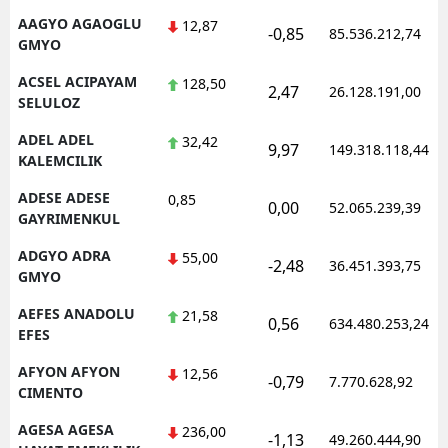
AAGYO AGAOGLU
12,87
-0,85
85.536.212,74
GMYO
ACSEL ACIPAYAM
128,50
2,47
26.128.191,00
SELULOZ
ADEL ADEL
32,42
9,97
149.318.118,44
KALEMCILIK
ADESE ADESE
0,85
0,00
52.065.239,39
GAYRIMENKUL
ADGYO ADRA
55,00
-2,48
36.451.393,75
GMYO
AEFES ANADOLU
21,58
0,56
634.480.253,24
EFES
AFYON AFYON
12,56
-0,79
7.770.628,92
CIMENTO
AGESA AGESA
236,00
-1,13
49.260.444,90