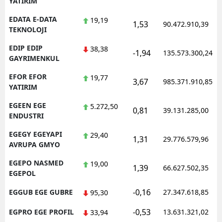
YATIRIM
EDATA E-DATA
19,19
1,53
90.472.910,39
TEKNOLOJI
EDIP EDIP
38,38
-1,94
135.573.300,24
GAYRIMENKUL
EFOR EFOR
19,77
3,67
985.371.910,85
YATIRIM
EGEEN EGE
5.272,50
0,81
39.131.285,00
ENDUSTRI
EGEGY EGEYAPI
29,40
1,31
29.776.579,96
AVRUPA GMYO
EGEPO NASMED
19,00
1,39
66.627.502,35
EGEPOL
-0,16
EGGUB EGE GUBRE
27.347.618,85
95,30
-0,53
EGPRO EGE PROFIL
13.631.321,02
33,94