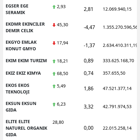
EGSER EGE
2,93
2,81
12.069.940,15
SERAMIK
EKDMR EKINCILER
45,30
-4,47
1.355.270.596,56
DEMIR CELIK
EKGYO EMLAK
17,94
-1,37
2.634.410.311,19
KONUT GMYO
0,89
EKIM EKIM TURIZM
333.625.168,70
18,21
0,74
EKIZ EKIZ KIMYA
357.655,50
68,50
EKOS EKOS
5,49
1,86
47.521.377,14
TEKNOLOJI
EKSUN EKSUN
6,23
3,32
42.791.974,53
GIDA
ELITE ELITE
28,80
0,00
NATUREL ORGANIK
22.015.258,14
GIDA