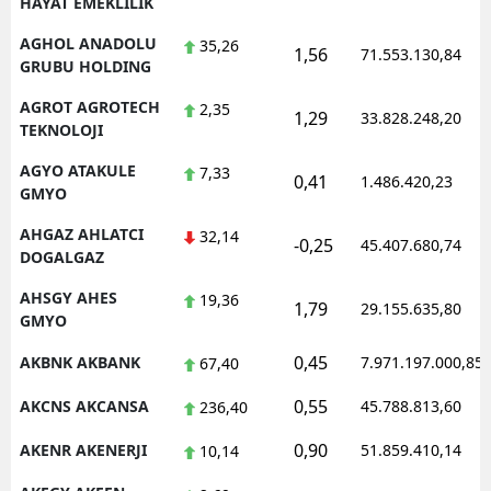
HAYAT EMEKLILIK
AGHOL ANADOLU
35,26
1,56
71.553.130,84
GRUBU HOLDING
AGROT AGROTECH
2,35
1,29
33.828.248,20
TEKNOLOJI
AGYO ATAKULE
7,33
0,41
1.486.420,23
GMYO
AHGAZ AHLATCI
32,14
-0,25
45.407.680,74
DOGALGAZ
AHSGY AHES
19,36
1,79
29.155.635,80
GMYO
0,45
AKBNK AKBANK
7.971.197.000,85
67,40
0,55
AKCNS AKCANSA
45.788.813,60
236,40
0,90
AKENR AKENERJI
51.859.410,14
10,14