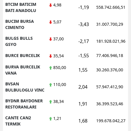
BTCIM BATICIM
4,98
-1,19
558.742.666,51
BATI ANADOLU
BUCIM BURSA
5,07
-3,43
31.007.700,29
CIMENTO
BULGS BULLS
37,00
-2,17
181.928.021,96
GSYO
-1,55
BURCE BURCELIK
77.406.946,18
35,54
BURVA BURCELIK
850,00
1,55
30.260.376,00
VANA
BVSAN
110,00
2,04
57.947.412,90
BULBULOGLU VINC
BYDNR BAYDONER
38,34
1,91
36.399.523,46
RESTORANLARI
CANTE CAN2
1,21
1,68
199.678.042,27
TERMIK