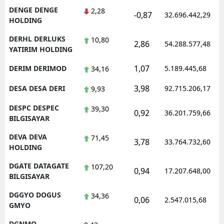
DENGE DENGE
2,28
-0,87
32.696.442,29
HOLDING
DERHL DERLUKS
10,80
2,86
54.288.577,48
YATIRIM HOLDING
1,07
DERIM DERIMOD
5.189.445,68
34,16
3,98
DESA DESA DERI
92.715.206,17
9,93
DESPC DESPEC
39,30
0,92
36.201.759,66
BILGISAYAR
DEVA DEVA
71,45
3,78
33.764.732,60
HOLDING
DGATE DATAGATE
107,20
0,94
17.207.648,00
BILGISAYAR
DGGYO DOGUS
34,36
0,06
2.547.015,68
GMYO
DGNMO