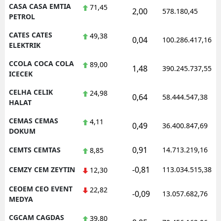
CASA CASA EMTIA
71,45
2,00
578.180,45
PETROL
CATES CATES
49,38
0,04
100.286.417,16
ELEKTRIK
CCOLA COCA COLA
89,00
1,48
390.245.737,55
ICECEK
CELHA CELIK
24,98
0,64
58.444.547,38
HALAT
CEMAS CEMAS
4,11
0,49
36.400.847,69
DOKUM
0,91
CEMTS CEMTAS
14.713.219,16
8,85
-0,81
CEMZY CEM ZEYTIN
113.034.515,38
12,30
CEOEM CEO EVENT
22,82
-0,09
13.057.682,76
MEDYA
CGCAM CAGDAS
39,80