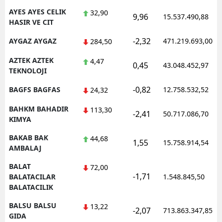
AYES AYES CELIK
32,90
9,96
15.537.490,88
HASIR VE CIT
-2,32
AYGAZ AYGAZ
471.219.693,00
284,50
AZTEK AZTEK
4,47
0,45
43.048.452,97
TEKNOLOJI
-0,82
BAGFS BAGFAS
12.758.532,52
24,32
BAHKM BAHADIR
113,30
-2,41
50.717.086,70
KIMYA
BAKAB BAK
44,68
1,55
15.758.914,54
AMBALAJ
BALAT
72,00
-1,71
BALATACILAR
1.548.845,50
BALATACILIK
BALSU BALSU
13,22
-2,07
713.863.347,85
GIDA