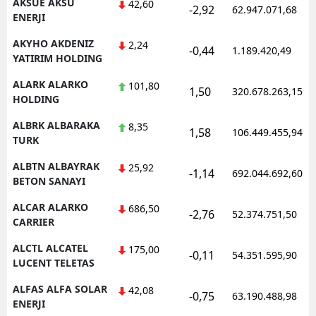
AKSUE AKSU
42,60
-2,92
62.947.071,68
ENERJI
AKYHO AKDENIZ
2,24
-0,44
1.189.420,49
YATIRIM HOLDING
ALARK ALARKO
101,80
1,50
320.678.263,15
HOLDING
ALBRK ALBARAKA
8,35
1,58
106.449.455,94
TURK
ALBTN ALBAYRAK
25,92
-1,14
692.044.692,60
BETON SANAYI
ALCAR ALARKO
686,50
-2,76
52.374.751,50
CARRIER
ALCTL ALCATEL
175,00
-0,11
54.351.595,90
LUCENT TELETAS
ALFAS ALFA SOLAR
42,08
-0,75
63.190.488,98
ENERJI