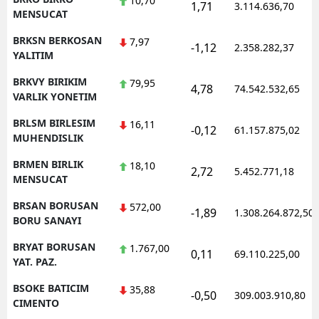
10,70
1,71
3.114.636,70
MENSUCAT
BRKSN BERKOSAN
7,97
-1,12
2.358.282,37
YALITIM
BRKVY BIRIKIM
79,95
4,78
74.542.532,65
VARLIK YONETIM
BRLSM BIRLESIM
16,11
-0,12
61.157.875,02
MUHENDISLIK
BRMEN BIRLIK
18,10
2,72
5.452.771,18
MENSUCAT
BRSAN BORUSAN
572,00
-1,89
1.308.264.872,50
BORU SANAYI
BRYAT BORUSAN
1.767,00
0,11
69.110.225,00
YAT. PAZ.
BSOKE BATICIM
35,88
-0,50
309.003.910,80
CIMENTO