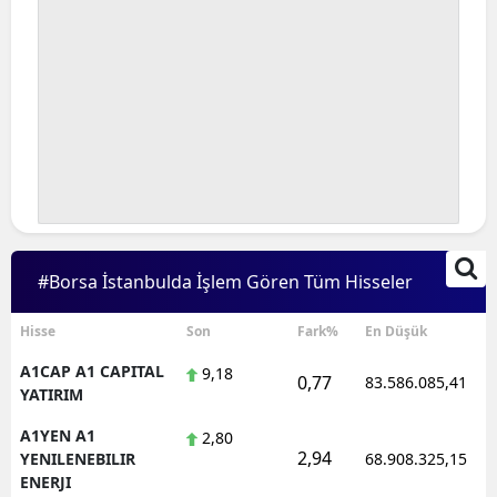
#Borsa İstanbulda İşlem Gören Tüm Hisseler
Hisse
Son
Fark%
En Düşük
A1CAP A1 CAPITAL
9,18
0,77
83.586.085,41
YATIRIM
A1YEN A1
2,80
2,94
YENILENEBILIR
68.908.325,15
ENERJI