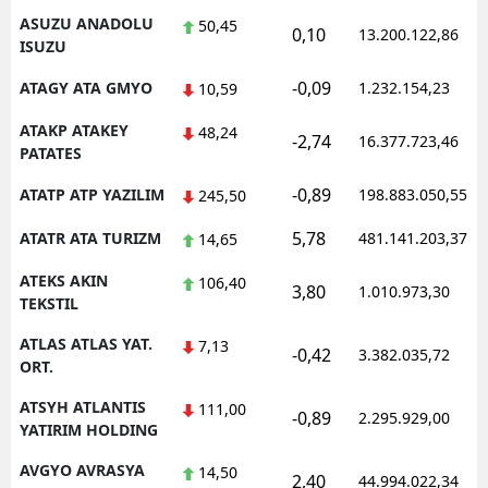
ASUZU ANADOLU
50,45
0,10
13.200.122,86
ISUZU
-0,09
ATAGY ATA GMYO
1.232.154,23
10,59
ATAKP ATAKEY
48,24
-2,74
16.377.723,46
PATATES
-0,89
ATATP ATP YAZILIM
198.883.050,55
245,50
5,78
ATATR ATA TURIZM
481.141.203,37
14,65
ATEKS AKIN
106,40
3,80
1.010.973,30
TEKSTIL
ATLAS ATLAS YAT.
7,13
-0,42
3.382.035,72
ORT.
ATSYH ATLANTIS
111,00
-0,89
2.295.929,00
YATIRIM HOLDING
AVGYO AVRASYA
14,50
2,40
44.994.022,34