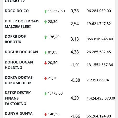
OTOMOTIV
0,38
DOCO DO-CO
96.284.930,00
11.352,50
DOFER DOFER YAPI
28,30
2,54
19.621.747,32
MALZEMELERI
DOFRB DOF
136,40
3,18
856.816.246,40
ROBOTIK
4,38
DOGUB DOGUSAN
26.285.582,45
81,05
DOHOL DOGAN
20,50
-1,91
131.554.567,36
HOLDING
DOKTA DOKTAS
21,20
-0,38
7.235.066,94
DOKUMCULUK
DSTKF DESTEK
1.773,00
4,29
FINANS
1.424.493.073,00
FAKTORING
DUNYH DUNYA
148,50
-1,66
56.264.124,90