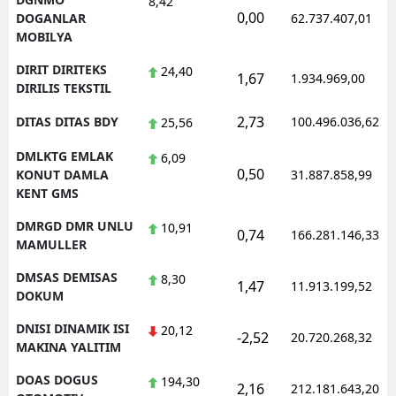
8,42
0,00
DOGANLAR
62.737.407,01
MOBILYA
DIRIT DIRITEKS
24,40
1,67
1.934.969,00
DIRILIS TEKSTIL
2,73
DITAS DITAS BDY
100.496.036,62
25,56
DMLKTG EMLAK
6,09
0,50
KONUT DAMLA
31.887.858,99
KENT GMS
DMRGD DMR UNLU
10,91
0,74
166.281.146,33
MAMULLER
DMSAS DEMISAS
8,30
1,47
11.913.199,52
DOKUM
DNISI DINAMIK ISI
20,12
-2,52
20.720.268,32
MAKINA YALITIM
DOAS DOGUS
194,30
2,16
212.181.643,20