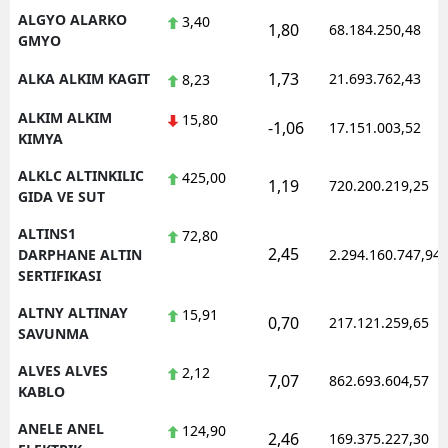
ALGYO ALARKO
3,40
1,80
68.184.250,48
GMYO
1,73
ALKA ALKIM KAGIT
21.693.762,43
8,23
ALKIM ALKIM
15,80
-1,06
17.151.003,52
KIMYA
ALKLC ALTINKILIC
425,00
1,19
720.200.219,25
GIDA VE SUT
ALTINS1
72,80
2,45
DARPHANE ALTIN
2.294.160.747,94
SERTIFIKASI
ALTNY ALTINAY
15,91
0,70
217.121.259,65
SAVUNMA
ALVES ALVES
2,12
7,07
862.693.604,57
KABLO
ANELE ANEL
124,90
2,46
169.375.227,30