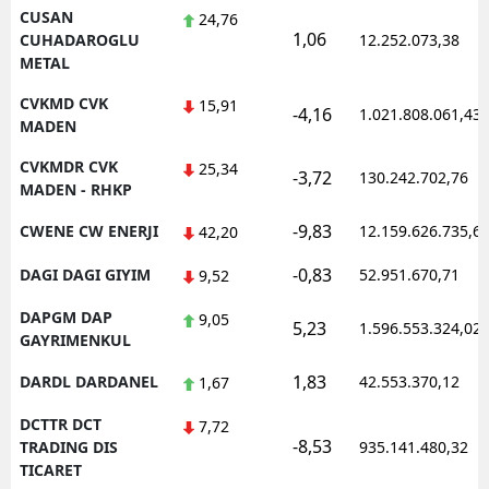
CUSAN
24,76
1,06
CUHADAROGLU
12.252.073,38
METAL
CVKMD CVK
15,91
-4,16
1.021.808.061,43
MADEN
CVKMDR CVK
25,34
-3,72
130.242.702,76
MADEN - RHKP
-9,83
CWENE CW ENERJI
12.159.626.735,6
42,20
-0,83
DAGI DAGI GIYIM
52.951.670,71
9,52
DAPGM DAP
9,05
5,23
1.596.553.324,02
GAYRIMENKUL
1,83
DARDL DARDANEL
42.553.370,12
1,67
DCTTR DCT
7,72
-8,53
TRADING DIS
935.141.480,32
TICARET