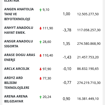
ELEKTRIK
ANGEN ANATOLIA
9,10
1,00
TANI VE
12.505.277,50
BIYOTEKNOLOJI
ANHYT ANADOLU
111,90
-3,78
117.058.257,30
HAYAT EMEK.
ANSGR ANADOLU
28,60
1,35
274.580.868,90
SIGORTA
ARASE DOGU ARAS
110,40
-1,43
21.457.753,20
ENERJI
-0,10
ARCLK ARCELIK
86.832.190,65
97,90
ARDYZ ARD
77,30
-0,77
BILISIM
274.219.710,30
TEKNOLOJILERI
ARENA ARENA
20,24
0,90
16.381.449,10
BILGISAYAR