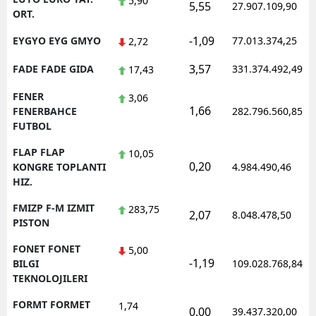
5,90
5,55
27.907.109,90
ORT.
-1,09
EYGYO EYG GMYO
77.013.374,25
2,72
3,57
FADE FADE GIDA
331.374.492,49
17,43
FENER
3,06
1,66
FENERBAHCE
282.796.560,85
FUTBOL
FLAP FLAP
10,05
0,20
KONGRE TOPLANTI
4.984.490,46
HIZ.
FMIZP F-M IZMIT
283,75
2,07
8.048.478,50
PISTON
FONET FONET
5,00
-1,19
BILGI
109.028.768,84
TEKNOLOJILERI
FORMT FORMET
1,74
0,00
39.437.320,00