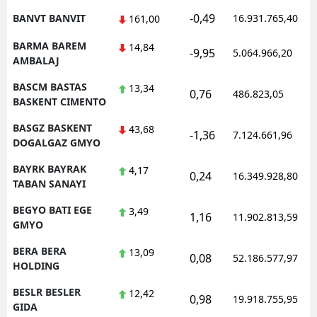
-0,49
BANVT BANVIT
16.931.765,40
161,00
BARMA BAREM
14,84
-9,95
5.064.966,20
AMBALAJ
BASCM BASTAS
13,34
0,76
486.823,05
BASKENT CIMENTO
BASGZ BASKENT
43,68
-1,36
7.124.661,96
DOGALGAZ GMYO
BAYRK BAYRAK
4,17
0,24
16.349.928,80
TABAN SANAYI
BEGYO BATI EGE
3,49
1,16
11.902.813,59
GMYO
BERA BERA
13,09
0,08
52.186.577,97
HOLDING
BESLR BESLER
12,42
0,98
19.918.755,95
GIDA