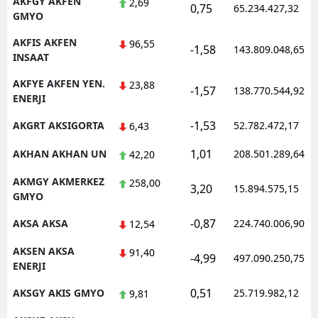
AKFGY AKFEN
2,69
0,75
65.234.427,32
GMYO
AKFIS AKFEN
96,55
-1,58
143.809.048,65
INSAAT
AKFYE AKFEN YEN.
23,88
-1,57
138.770.544,92
ENERJI
-1,53
AKGRT AKSIGORTA
52.782.472,17
6,43
1,01
AKHAN AKHAN UN
208.501.289,64
42,20
AKMGY AKMERKEZ
258,00
3,20
15.894.575,15
GMYO
-0,87
AKSA AKSA
224.740.006,90
12,54
AKSEN AKSA
91,40
-4,99
497.090.250,75
ENERJI
0,51
AKSGY AKIS GMYO
25.719.982,12
9,81