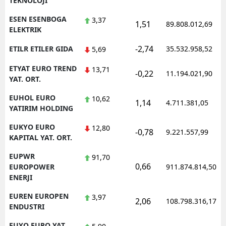
TEKNOLOJI
ESEN ESENBOGA
3,37
1,51
89.808.012,69
ELEKTRIK
-2,74
ETILR ETILER GIDA
35.532.958,52
5,69
ETYAT EURO TREND
13,71
-0,22
11.194.021,90
YAT. ORT.
EUHOL EURO
10,62
1,14
4.711.381,05
YATIRIM HOLDING
EUKYO EURO
12,80
-0,78
9.221.557,99
KAPITAL YAT. ORT.
EUPWR
91,70
0,66
EUROPOWER
911.874.814,50
ENERJI
EUREN EUROPEN
3,97
2,06
108.798.316,17
ENDUSTRI
EUYO EURO YAT.