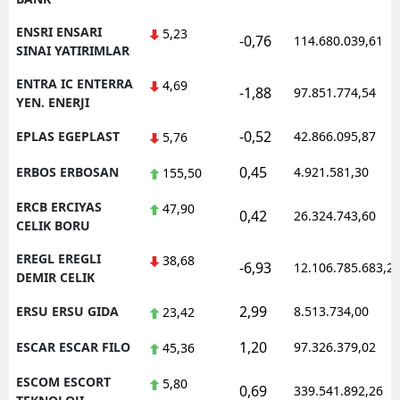
ENSRI ENSARI
5,23
-0,76
114.680.039,61
SINAI YATIRIMLAR
ENTRA IC ENTERRA
4,69
-1,88
97.851.774,54
YEN. ENERJI
-0,52
EPLAS EGEPLAST
42.866.095,87
5,76
0,45
ERBOS ERBOSAN
4.921.581,30
155,50
ERCB ERCIYAS
47,90
0,42
26.324.743,60
CELIK BORU
EREGL EREGLI
38,68
-6,93
12.106.785.683,2
DEMIR CELIK
2,99
ERSU ERSU GIDA
8.513.734,00
23,42
1,20
ESCAR ESCAR FILO
97.326.379,02
45,36
ESCOM ESCORT
5,80
0,69
339.541.892,26