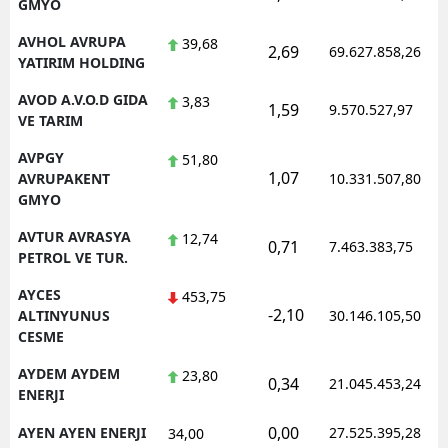
GMYO
AVHOL AVRUPA
39,68
2,69
69.627.858,26
YATIRIM HOLDING
AVOD A.V.O.D GIDA
3,83
1,59
9.570.527,97
VE TARIM
AVPGY
51,80
1,07
AVRUPAKENT
10.331.507,80
GMYO
AVTUR AVRASYA
12,74
0,71
7.463.383,75
PETROL VE TUR.
AYCES
453,75
-2,10
ALTINYUNUS
30.146.105,50
CESME
AYDEM AYDEM
23,80
0,34
21.045.453,24
ENERJI
0,00
AYEN AYEN ENERJI
27.525.395,28
34,00