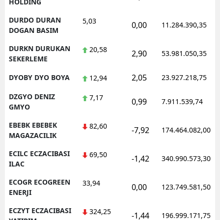
HOLDING
DURDO DURAN
5,03
0,00
11.284.390,35
DOGAN BASIM
DURKN DURUKAN
20,58
2,90
53.981.050,35
SEKERLEME
2,05
DYOBY DYO BOYA
23.927.218,75
12,94
DZGYO DENIZ
7,17
0,99
7.911.539,74
GMYO
EBEBK EBEBEK
82,60
-7,92
174.464.082,00
MAGAZACILIK
ECILC ECZACIBASI
69,50
-1,42
340.990.573,30
ILAC
ECOGR ECOGREEN
33,94
0,00
123.749.581,50
ENERJI
ECZYT ECZACIBASI
324,25
-1,44
196.999.171,75