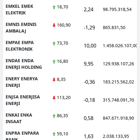
EMKEL EMEK
18,70
2,24
98.795.318,54
ELEKTRIK
EMNIS EMINIS
160,90
-1,29
865.831,50
AMBALAJ
EMPAE EMPA
73,70
10,00
1.458.026.107,00
ELEKTRONIK
ENDAE ENDA
16,80
9,95
129.938.107,26
ENERJI HOLDING
ENERY ENERYA
8,35
-0,36
183.215.562,02
ENERJI
ENJSA ENERJISA
113,20
-0,18
315.748.091,70
ENERJI
ENKAI ENKA
86,35
0,58
847.671.918,90
INSAAT
ENPRA ENPARA
59,10
1,63
2.038.133,95
BANK