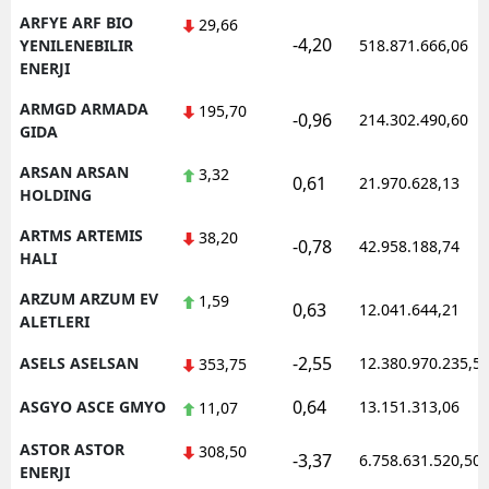
ARFYE ARF BIO
29,66
-4,20
YENILENEBILIR
518.871.666,06
ENERJI
ARMGD ARMADA
195,70
-0,96
214.302.490,60
GIDA
ARSAN ARSAN
3,32
0,61
21.970.628,13
HOLDING
ARTMS ARTEMIS
38,20
-0,78
42.958.188,74
HALI
ARZUM ARZUM EV
1,59
0,63
12.041.644,21
ALETLERI
-2,55
ASELS ASELSAN
12.380.970.235,5
353,75
0,64
ASGYO ASCE GMYO
13.151.313,06
11,07
ASTOR ASTOR
308,50
-3,37
6.758.631.520,50
ENERJI