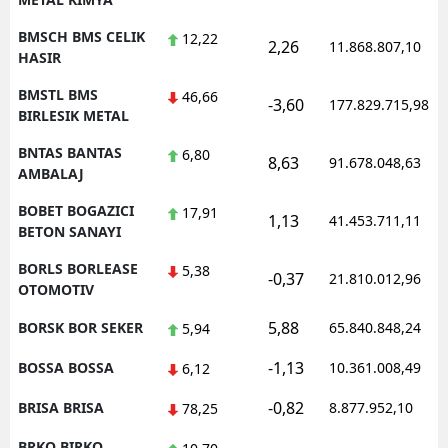
BMSCH BMS CELIK
12,22
2,26
11.868.807,10
HASIR
BMSTL BMS
46,66
-3,60
177.829.715,98
BIRLESIK METAL
BNTAS BANTAS
6,80
8,63
91.678.048,63
AMBALAJ
BOBET BOGAZICI
17,91
1,13
41.453.711,11
BETON SANAYI
BORLS BORLEASE
5,38
-0,37
21.810.012,96
OTOMOTIV
5,88
BORSK BOR SEKER
65.840.848,24
5,94
-1,13
BOSSA BOSSA
10.361.008,49
6,12
-0,82
BRISA BRISA
8.877.952,10
78,25
BRKO BIRKO