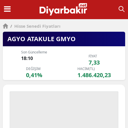
/
Hisse Senedi Fiyatları
AGYO ATAKULE GMYO
Son Güncelleme
FİYAT
18:10
7,33
DEĞİŞİM
HACİM(TL)
0,41%
1.486.420,23