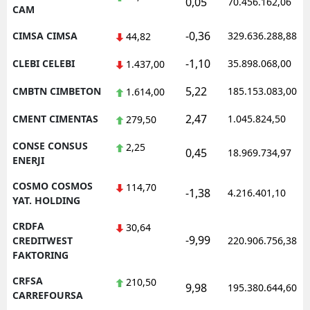
0,05
70.456.162,06
CAM
-0,36
CIMSA CIMSA
329.636.288,88
44,82
-1,10
CLEBI CELEBI
35.898.068,00
1.437,00
5,22
CMBTN CIMBETON
185.153.083,00
1.614,00
2,47
CMENT CIMENTAS
1.045.824,50
279,50
CONSE CONSUS
2,25
0,45
18.969.734,97
ENERJI
COSMO COSMOS
114,70
-1,38
4.216.401,10
YAT. HOLDING
CRDFA
30,64
-9,99
CREDITWEST
220.906.756,38
FAKTORING
CRFSA
210,50
9,98
195.380.644,60
CARREFOURSA