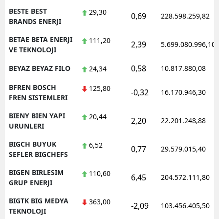
BESTE BEST
29,30
0,69
228.598.259,82
BRANDS ENERJI
BETAE BETA ENERJI
111,20
2,39
5.699.080.996,10
VE TEKNOLOJI
0,58
BEYAZ BEYAZ FILO
10.817.880,08
24,34
BFREN BOSCH
125,80
-0,32
16.170.946,30
FREN SISTEMLERI
BIENY BIEN YAPI
20,44
2,20
22.201.248,88
URUNLERI
BIGCH BUYUK
6,52
0,77
29.579.015,40
SEFLER BIGCHEFS
BIGEN BIRLESIM
110,60
6,45
204.572.111,80
GRUP ENERJI
BIGTK BIG MEDYA
363,00
-2,09
103.456.405,50
TEKNOLOJI