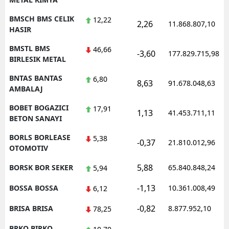
BMSCH BMS CELIK
12,22
2,26
11.868.807,10
HASIR
BMSTL BMS
46,66
-3,60
177.829.715,98
BIRLESIK METAL
BNTAS BANTAS
6,80
8,63
91.678.048,63
AMBALAJ
BOBET BOGAZICI
17,91
1,13
41.453.711,11
BETON SANAYI
BORLS BORLEASE
5,38
-0,37
21.810.012,96
OTOMOTIV
5,88
BORSK BOR SEKER
65.840.848,24
5,94
-1,13
BOSSA BOSSA
10.361.008,49
6,12
-0,82
BRISA BRISA
8.877.952,10
78,25
BRKO BIRKO