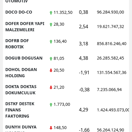
OTOMOTIV
0,38
DOCO DO-CO
96.284.930,00
11.352,50
DOFER DOFER YAPI
28,30
2,54
19.621.747,32
MALZEMELERI
DOFRB DOF
136,40
3,18
856.816.246,40
ROBOTIK
4,38
DOGUB DOGUSAN
26.285.582,45
81,05
DOHOL DOGAN
20,50
-1,91
131.554.567,36
HOLDING
DOKTA DOKTAS
21,20
-0,38
7.235.066,94
DOKUMCULUK
DSTKF DESTEK
1.773,00
4,29
FINANS
1.424.493.073,00
FAKTORING
DUNYH DUNYA
148,50
-1,66
56.264.124,90