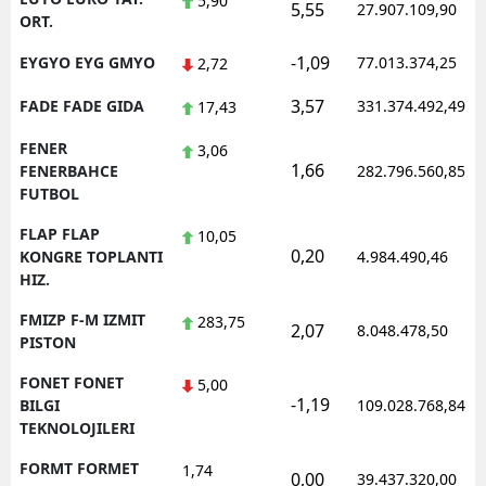
5,90
5,55
27.907.109,90
ORT.
-1,09
EYGYO EYG GMYO
77.013.374,25
2,72
3,57
FADE FADE GIDA
331.374.492,49
17,43
FENER
3,06
1,66
FENERBAHCE
282.796.560,85
FUTBOL
FLAP FLAP
10,05
0,20
KONGRE TOPLANTI
4.984.490,46
HIZ.
FMIZP F-M IZMIT
283,75
2,07
8.048.478,50
PISTON
FONET FONET
5,00
-1,19
BILGI
109.028.768,84
TEKNOLOJILERI
FORMT FORMET
1,74
0,00
39.437.320,00