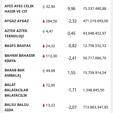
AYES AYES CELIK
32,90
9,96
15.537.490,88
HASIR VE CIT
-2,32
AYGAZ AYGAZ
471.219.693,00
284,50
AZTEK AZTEK
4,47
0,45
43.048.452,97
TEKNOLOJI
-0,82
BAGFS BAGFAS
12.758.532,52
24,32
BAHKM BAHADIR
113,30
-2,41
50.717.086,70
KIMYA
BAKAB BAK
44,68
1,55
15.758.914,54
AMBALAJ
BALAT
72,00
-1,71
BALATACILAR
1.548.845,50
BALATACILIK
BALSU BALSU
13,22
-2,07
713.863.347,85
GIDA