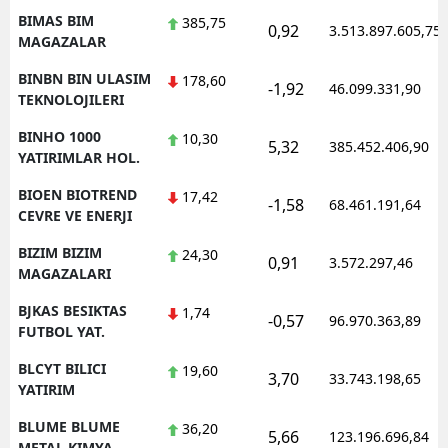
BIMAS BIM
385,75
0,92
3.513.897.605,75
MAGAZALAR
BINBN BIN ULASIM
178,60
-1,92
46.099.331,90
TEKNOLOJILERI
BINHO 1000
10,30
5,32
385.452.406,90
YATIRIMLAR HOL.
BIOEN BIOTREND
17,42
-1,58
68.461.191,64
CEVRE VE ENERJI
BIZIM BIZIM
24,30
0,91
3.572.297,46
MAGAZALARI
BJKAS BESIKTAS
1,74
-0,57
96.970.363,89
FUTBOL YAT.
BLCYT BILICI
19,60
3,70
33.743.198,65
YATIRIM
BLUME BLUME
36,20
5,66
123.196.696,84
METAL KIMYA