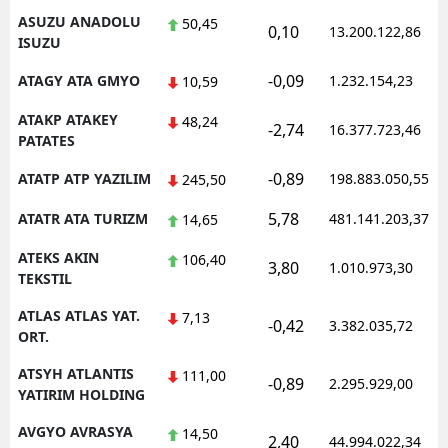
ASUZU ANADOLU
50,45
0,10
13.200.122,86
ISUZU
-0,09
ATAGY ATA GMYO
1.232.154,23
10,59
ATAKP ATAKEY
48,24
-2,74
16.377.723,46
PATATES
-0,89
ATATP ATP YAZILIM
198.883.050,55
245,50
5,78
ATATR ATA TURIZM
481.141.203,37
14,65
ATEKS AKIN
106,40
3,80
1.010.973,30
TEKSTIL
ATLAS ATLAS YAT.
7,13
-0,42
3.382.035,72
ORT.
ATSYH ATLANTIS
111,00
-0,89
2.295.929,00
YATIRIM HOLDING
AVGYO AVRASYA
14,50
2,40
44.994.022,34