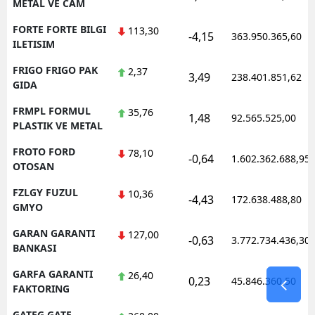
METAL VE CAM
FORTE FORTE BILGI
113,30
-4,15
363.950.365,60
ILETISIM
FRIGO FRIGO PAK
2,37
3,49
238.401.851,62
GIDA
FRMPL FORMUL
35,76
1,48
92.565.525,00
PLASTIK VE METAL
FROTO FORD
78,10
-0,64
1.602.362.688,95
OTOSAN
FZLGY FUZUL
10,36
-4,43
172.638.488,80
GMYO
GARAN GARANTI
127,00
-0,63
3.772.734.436,30
BANKASI
GARFA GARANTI
26,40
0,23
45.846.360,50
FAKTORING
GATEG GATE