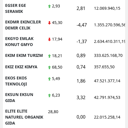
EGSER EGE
2,93
2,81
12.069.940,15
SERAMIK
EKDMR EKINCILER
45,30
-4,47
1.355.270.596,56
DEMIR CELIK
EKGYO EMLAK
17,94
-1,37
2.634.410.311,19
KONUT GMYO
0,89
EKIM EKIM TURIZM
333.625.168,70
18,21
0,74
EKIZ EKIZ KIMYA
357.655,50
68,50
EKOS EKOS
5,49
1,86
47.521.377,14
TEKNOLOJI
EKSUN EKSUN
6,23
3,32
42.791.974,53
GIDA
ELITE ELITE
28,80
0,00
NATUREL ORGANIK
22.015.258,14
GIDA