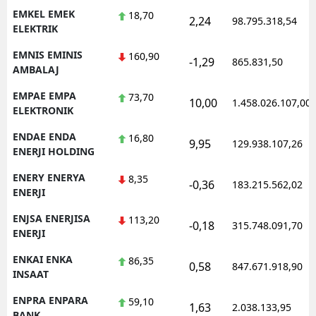
EMKEL EMEK
18,70
2,24
98.795.318,54
ELEKTRIK
EMNIS EMINIS
160,90
-1,29
865.831,50
AMBALAJ
EMPAE EMPA
73,70
10,00
1.458.026.107,00
ELEKTRONIK
ENDAE ENDA
16,80
9,95
129.938.107,26
ENERJI HOLDING
ENERY ENERYA
8,35
-0,36
183.215.562,02
ENERJI
ENJSA ENERJISA
113,20
-0,18
315.748.091,70
ENERJI
ENKAI ENKA
86,35
0,58
847.671.918,90
INSAAT
ENPRA ENPARA
59,10
1,63
2.038.133,95
BANK