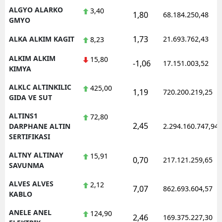
ALGYO ALARKO
3,40
1,80
68.184.250,48
GMYO
1,73
ALKA ALKIM KAGIT
21.693.762,43
8,23
ALKIM ALKIM
15,80
-1,06
17.151.003,52
KIMYA
ALKLC ALTINKILIC
425,00
1,19
720.200.219,25
GIDA VE SUT
ALTINS1
72,80
2,45
DARPHANE ALTIN
2.294.160.747,94
SERTIFIKASI
ALTNY ALTINAY
15,91
0,70
217.121.259,65
SAVUNMA
ALVES ALVES
2,12
7,07
862.693.604,57
KABLO
ANELE ANEL
124,90
2,46
169.375.227,30