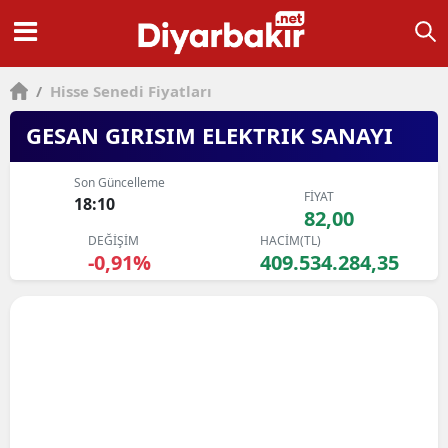
/
Hisse Senedi Fiyatları
GESAN GIRISIM ELEKTRIK SANAYI
Son Güncelleme
FİYAT
18:10
82,00
DEĞİŞİM
HACİM(TL)
-0,91%
409.534.284,35