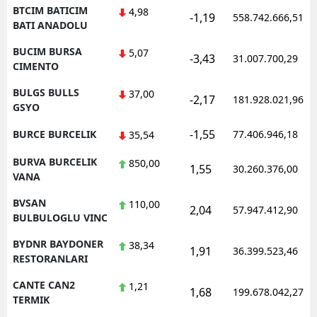
BTCIM BATICIM
4,98
-1,19
558.742.666,51
BATI ANADOLU
BUCIM BURSA
5,07
-3,43
31.007.700,29
CIMENTO
BULGS BULLS
37,00
-2,17
181.928.021,96
GSYO
-1,55
BURCE BURCELIK
77.406.946,18
35,54
BURVA BURCELIK
850,00
1,55
30.260.376,00
VANA
BVSAN
110,00
2,04
57.947.412,90
BULBULOGLU VINC
BYDNR BAYDONER
38,34
1,91
36.399.523,46
RESTORANLARI
CANTE CAN2
1,21
1,68
199.678.042,27
TERMIK