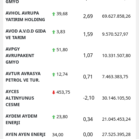
GMYO
AVHOL AVRUPA
39,68
2,69
69.627.858,26
YATIRIM HOLDING
AVOD A.V.O.D GIDA
3,83
1,59
9.570.527,97
VE TARIM
AVPGY
51,80
1,07
AVRUPAKENT
10.331.507,80
GMYO
AVTUR AVRASYA
12,74
0,71
7.463.383,75
PETROL VE TUR.
AYCES
453,75
-2,10
ALTINYUNUS
30.146.105,50
CESME
AYDEM AYDEM
23,80
0,34
21.045.453,24
ENERJI
0,00
AYEN AYEN ENERJI
27.525.395,28
34,00