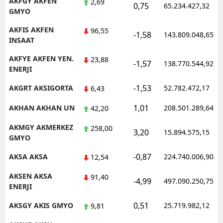
AKFGY AKFEN
2,69
0,75
65.234.427,32
GMYO
AKFIS AKFEN
96,55
-1,58
143.809.048,65
INSAAT
AKFYE AKFEN YEN.
23,88
-1,57
138.770.544,92
ENERJI
-1,53
AKGRT AKSIGORTA
52.782.472,17
6,43
1,01
AKHAN AKHAN UN
208.501.289,64
42,20
AKMGY AKMERKEZ
258,00
3,20
15.894.575,15
GMYO
-0,87
AKSA AKSA
224.740.006,90
12,54
AKSEN AKSA
91,40
-4,99
497.090.250,75
ENERJI
0,51
AKSGY AKIS GMYO
25.719.982,12
9,81