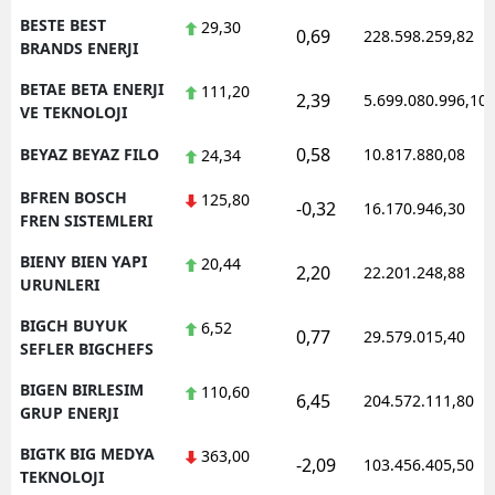
BESTE BEST
29,30
0,69
228.598.259,82
BRANDS ENERJI
BETAE BETA ENERJI
111,20
2,39
5.699.080.996,10
VE TEKNOLOJI
0,58
BEYAZ BEYAZ FILO
10.817.880,08
24,34
BFREN BOSCH
125,80
-0,32
16.170.946,30
FREN SISTEMLERI
BIENY BIEN YAPI
20,44
2,20
22.201.248,88
URUNLERI
BIGCH BUYUK
6,52
0,77
29.579.015,40
SEFLER BIGCHEFS
BIGEN BIRLESIM
110,60
6,45
204.572.111,80
GRUP ENERJI
BIGTK BIG MEDYA
363,00
-2,09
103.456.405,50
TEKNOLOJI