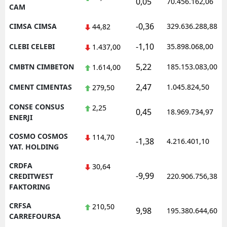
0,05
70.456.162,06
CAM
-0,36
CIMSA CIMSA
329.636.288,88
44,82
-1,10
CLEBI CELEBI
35.898.068,00
1.437,00
5,22
CMBTN CIMBETON
185.153.083,00
1.614,00
2,47
CMENT CIMENTAS
1.045.824,50
279,50
CONSE CONSUS
2,25
0,45
18.969.734,97
ENERJI
COSMO COSMOS
114,70
-1,38
4.216.401,10
YAT. HOLDING
CRDFA
30,64
-9,99
CREDITWEST
220.906.756,38
FAKTORING
CRFSA
210,50
9,98
195.380.644,60
CARREFOURSA