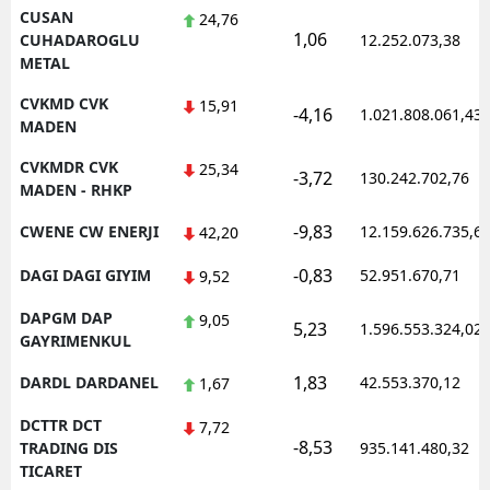
CUSAN
24,76
1,06
CUHADAROGLU
12.252.073,38
METAL
CVKMD CVK
15,91
-4,16
1.021.808.061,43
MADEN
CVKMDR CVK
25,34
-3,72
130.242.702,76
MADEN - RHKP
-9,83
CWENE CW ENERJI
12.159.626.735,6
42,20
-0,83
DAGI DAGI GIYIM
52.951.670,71
9,52
DAPGM DAP
9,05
5,23
1.596.553.324,02
GAYRIMENKUL
1,83
DARDL DARDANEL
42.553.370,12
1,67
DCTTR DCT
7,72
-8,53
TRADING DIS
935.141.480,32
TICARET