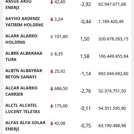
AKSUE AKSU
42,60
-2,92
62.947.071,68
ENERJI
AKYHO AKDENIZ
2,24
-0,44
1.189.420,49
YATIRIM HOLDING
ALARK ALARKO
101,80
1,50
320.678.263,15
HOLDING
ALBRK ALBARAKA
8,35
1,58
106.449.455,94
TURK
ALBTN ALBAYRAK
25,92
-1,14
692.044.692,60
BETON SANAYI
ALCAR ALARKO
686,50
-2,76
52.374.751,50
CARRIER
ALCTL ALCATEL
175,00
-0,11
54.351.595,90
LUCENT TELETAS
ALFAS ALFA SOLAR
42,08
-0,75
63.190.488,98
ENERJI