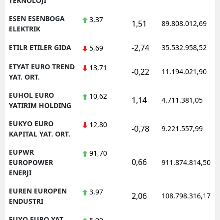
TEKNOLOJI
ESEN ESENBOGA
3,37
1,51
89.808.012,69
ELEKTRIK
-2,74
ETILR ETILER GIDA
35.532.958,52
5,69
ETYAT EURO TREND
13,71
-0,22
11.194.021,90
YAT. ORT.
EUHOL EURO
10,62
1,14
4.711.381,05
YATIRIM HOLDING
EUKYO EURO
12,80
-0,78
9.221.557,99
KAPITAL YAT. ORT.
EUPWR
91,70
0,66
EUROPOWER
911.874.814,50
ENERJI
EUREN EUROPEN
3,97
2,06
108.798.316,17
ENDUSTRI
EUYO EURO YAT.