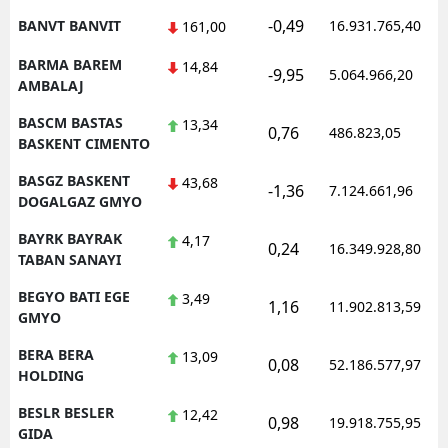
-0,49
BANVT BANVIT
16.931.765,40
161,00
BARMA BAREM
14,84
-9,95
5.064.966,20
AMBALAJ
BASCM BASTAS
13,34
0,76
486.823,05
BASKENT CIMENTO
BASGZ BASKENT
43,68
-1,36
7.124.661,96
DOGALGAZ GMYO
BAYRK BAYRAK
4,17
0,24
16.349.928,80
TABAN SANAYI
BEGYO BATI EGE
3,49
1,16
11.902.813,59
GMYO
BERA BERA
13,09
0,08
52.186.577,97
HOLDING
BESLR BESLER
12,42
0,98
19.918.755,95
GIDA