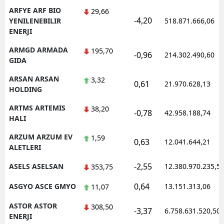
ARFYE ARF BIO
29,66
-4,20
YENILENEBILIR
518.871.666,06
ENERJI
ARMGD ARMADA
195,70
-0,96
214.302.490,60
GIDA
ARSAN ARSAN
3,32
0,61
21.970.628,13
HOLDING
ARTMS ARTEMIS
38,20
-0,78
42.958.188,74
HALI
ARZUM ARZUM EV
1,59
0,63
12.041.644,21
ALETLERI
-2,55
ASELS ASELSAN
12.380.970.235,5
353,75
0,64
ASGYO ASCE GMYO
13.151.313,06
11,07
ASTOR ASTOR
308,50
-3,37
6.758.631.520,50
ENERJI