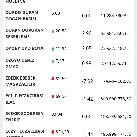
HOLDING
DURDO DURAN
5,03
0,00
11.284.390,35
DOGAN BASIM
DURKN DURUKAN
20,58
2,90
53.981.050,35
SEKERLEME
2,05
DYOBY DYO BOYA
23.927.218,75
12,94
DZGYO DENIZ
7,17
0,99
7.911.539,74
GMYO
EBEBK EBEBEK
82,60
-7,92
174.464.082,00
MAGAZACILIK
ECILC ECZACIBASI
69,50
-1,42
340.990.573,30
ILAC
ECOGR ECOGREEN
33,94
0,00
123.749.581,50
ENERJI
ECZYT ECZACIBASI
324,25
-1,44
196.999.171,75