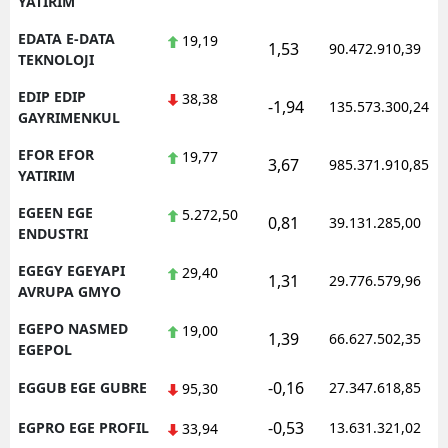
YATIRIM
EDATA E-DATA
19,19
1,53
90.472.910,39
TEKNOLOJI
EDIP EDIP
38,38
-1,94
135.573.300,24
GAYRIMENKUL
EFOR EFOR
19,77
3,67
985.371.910,85
YATIRIM
EGEEN EGE
5.272,50
0,81
39.131.285,00
ENDUSTRI
EGEGY EGEYAPI
29,40
1,31
29.776.579,96
AVRUPA GMYO
EGEPO NASMED
19,00
1,39
66.627.502,35
EGEPOL
-0,16
EGGUB EGE GUBRE
27.347.618,85
95,30
-0,53
EGPRO EGE PROFIL
13.631.321,02
33,94