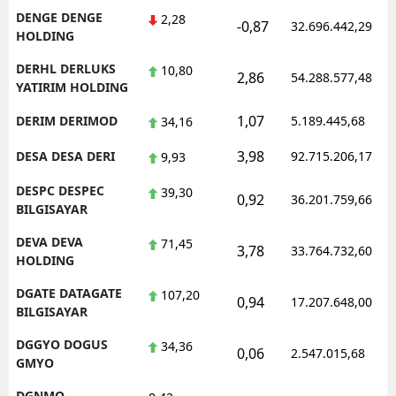
DENGE DENGE
2,28
-0,87
32.696.442,29
HOLDING
DERHL DERLUKS
10,80
2,86
54.288.577,48
YATIRIM HOLDING
1,07
DERIM DERIMOD
5.189.445,68
34,16
3,98
DESA DESA DERI
92.715.206,17
9,93
DESPC DESPEC
39,30
0,92
36.201.759,66
BILGISAYAR
DEVA DEVA
71,45
3,78
33.764.732,60
HOLDING
DGATE DATAGATE
107,20
0,94
17.207.648,00
BILGISAYAR
DGGYO DOGUS
34,36
0,06
2.547.015,68
GMYO
DGNMO