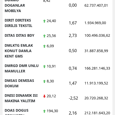
8,42
0,00
DOGANLAR
62.737.407,01
MOBILYA
DIRIT DIRITEKS
24,40
1,67
1.934.969,00
DIRILIS TEKSTIL
2,73
DITAS DITAS BDY
100.496.036,62
25,56
DMLKTG EMLAK
6,09
0,50
KONUT DAMLA
31.887.858,99
KENT GMS
DMRGD DMR UNLU
10,91
0,74
166.281.146,33
MAMULLER
DMSAS DEMISAS
8,30
1,47
11.913.199,52
DOKUM
DNISI DINAMIK ISI
20,12
-2,52
20.720.268,32
MAKINA YALITIM
DOAS DOGUS
194,30
2,16
212.181.643,20