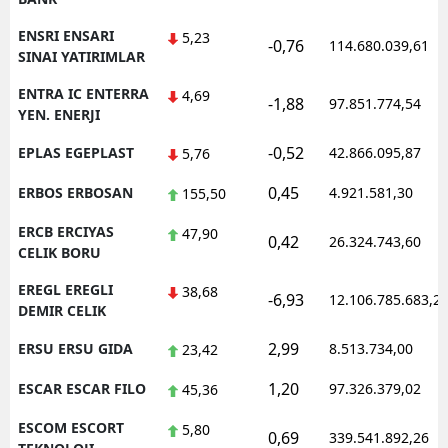
ENSRI ENSARI
5,23
-0,76
114.680.039,61
SINAI YATIRIMLAR
ENTRA IC ENTERRA
4,69
-1,88
97.851.774,54
YEN. ENERJI
-0,52
EPLAS EGEPLAST
42.866.095,87
5,76
0,45
ERBOS ERBOSAN
4.921.581,30
155,50
ERCB ERCIYAS
47,90
0,42
26.324.743,60
CELIK BORU
EREGL EREGLI
38,68
-6,93
12.106.785.683,2
DEMIR CELIK
2,99
ERSU ERSU GIDA
8.513.734,00
23,42
1,20
ESCAR ESCAR FILO
97.326.379,02
45,36
ESCOM ESCORT
5,80
0,69
339.541.892,26