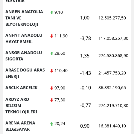
ELEKTRIK
ANGEN ANATOLIA
9,10
1,00
TANI VE
12.505.277,50
BIYOTEKNOLOJI
ANHYT ANADOLU
111,90
-3,78
117.058.257,30
HAYAT EMEK.
ANSGR ANADOLU
28,60
1,35
274.580.868,90
SIGORTA
ARASE DOGU ARAS
110,40
-1,43
21.457.753,20
ENERJI
-0,10
ARCLK ARCELIK
86.832.190,65
97,90
ARDYZ ARD
77,30
-0,77
BILISIM
274.219.710,30
TEKNOLOJILERI
ARENA ARENA
20,24
0,90
16.381.449,10
BILGISAYAR