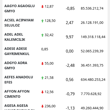
AAGYO AGAOGLU
12,87
-0,85
85.536.212,74
GMYO
ACSEL ACIPAYAM
128,50
2,47
26.128.191,00
SELULOZ
ADEL ADEL
32,42
9,97
149.318.118,44
KALEMCILIK
ADESE ADESE
0,85
0,00
52.065.239,39
GAYRIMENKUL
ADGYO ADRA
55,00
-2,48
36.451.393,75
GMYO
AEFES ANADOLU
21,58
0,56
634.480.253,24
EFES
AFYON AFYON
12,56
-0,79
7.770.628,92
CIMENTO
AGESA AGESA
236,00
-1,13
49.260.444,90