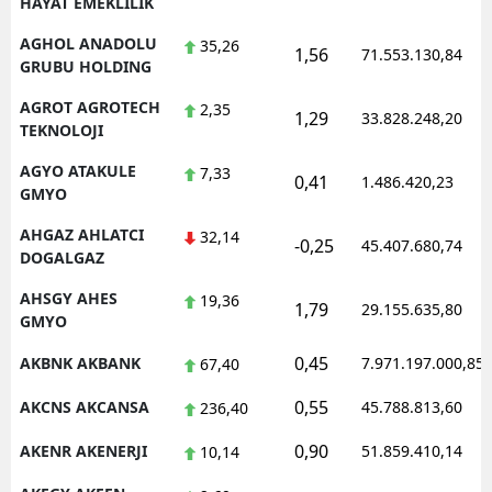
HAYAT EMEKLILIK
AGHOL ANADOLU
35,26
1,56
71.553.130,84
GRUBU HOLDING
AGROT AGROTECH
2,35
1,29
33.828.248,20
TEKNOLOJI
AGYO ATAKULE
7,33
0,41
1.486.420,23
GMYO
AHGAZ AHLATCI
32,14
-0,25
45.407.680,74
DOGALGAZ
AHSGY AHES
19,36
1,79
29.155.635,80
GMYO
0,45
AKBNK AKBANK
7.971.197.000,85
67,40
0,55
AKCNS AKCANSA
45.788.813,60
236,40
0,90
AKENR AKENERJI
51.859.410,14
10,14