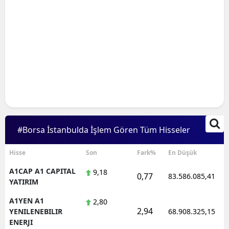
#Borsa İstanbulda İşlem Gören Tüm Hisseler
Hisse
Son
Fark%
En Düşük
A1CAP A1 CAPITAL
9,18
0,77
83.586.085,41
YATIRIM
A1YEN A1
2,80
2,94
YENILENEBILIR
68.908.325,15
ENERJI