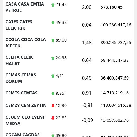
CASA CASA EMTIA
71,45
2,00
578.180,45
PETROL
CATES CATES
49,38
0,04
100.286.417,16
ELEKTRIK
CCOLA COCA COLA
89,00
1,48
390.245.737,55
ICECEK
CELHA CELIK
24,98
0,64
58.444.547,38
HALAT
CEMAS CEMAS
4,11
0,49
36.400.847,69
DOKUM
0,91
CEMTS CEMTAS
14.713.219,16
8,85
-0,81
CEMZY CEM ZEYTIN
113.034.515,38
12,30
CEOEM CEO EVENT
22,82
-0,09
13.057.682,76
MEDYA
CGCAM CAGDAS
39,80