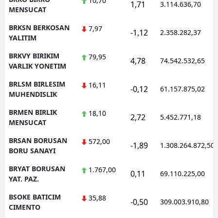
10,70
1,71
3.114.636,70
MENSUCAT
BRKSN BERKOSAN
7,97
-1,12
2.358.282,37
YALITIM
BRKVY BIRIKIM
79,95
4,78
74.542.532,65
VARLIK YONETIM
BRLSM BIRLESIM
16,11
-0,12
61.157.875,02
MUHENDISLIK
BRMEN BIRLIK
18,10
2,72
5.452.771,18
MENSUCAT
BRSAN BORUSAN
572,00
-1,89
1.308.264.872,50
BORU SANAYI
BRYAT BORUSAN
1.767,00
0,11
69.110.225,00
YAT. PAZ.
BSOKE BATICIM
35,88
-0,50
309.003.910,80
CIMENTO