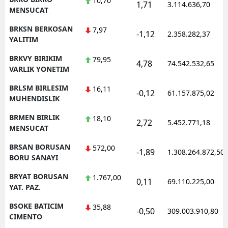
10,70
1,71
3.114.636,70
MENSUCAT
BRKSN BERKOSAN
7,97
-1,12
2.358.282,37
YALITIM
BRKVY BIRIKIM
79,95
4,78
74.542.532,65
VARLIK YONETIM
BRLSM BIRLESIM
16,11
-0,12
61.157.875,02
MUHENDISLIK
BRMEN BIRLIK
18,10
2,72
5.452.771,18
MENSUCAT
BRSAN BORUSAN
572,00
-1,89
1.308.264.872,50
BORU SANAYI
BRYAT BORUSAN
1.767,00
0,11
69.110.225,00
YAT. PAZ.
BSOKE BATICIM
35,88
-0,50
309.003.910,80
CIMENTO