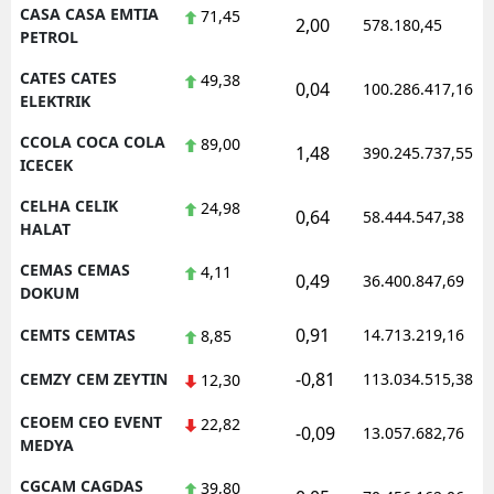
CASA CASA EMTIA
71,45
2,00
578.180,45
PETROL
CATES CATES
49,38
0,04
100.286.417,16
ELEKTRIK
CCOLA COCA COLA
89,00
1,48
390.245.737,55
ICECEK
CELHA CELIK
24,98
0,64
58.444.547,38
HALAT
CEMAS CEMAS
4,11
0,49
36.400.847,69
DOKUM
0,91
CEMTS CEMTAS
14.713.219,16
8,85
-0,81
CEMZY CEM ZEYTIN
113.034.515,38
12,30
CEOEM CEO EVENT
22,82
-0,09
13.057.682,76
MEDYA
CGCAM CAGDAS
39,80