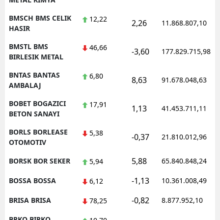
BMSCH BMS CELIK
12,22
2,26
11.868.807,10
HASIR
BMSTL BMS
46,66
-3,60
177.829.715,98
BIRLESIK METAL
BNTAS BANTAS
6,80
8,63
91.678.048,63
AMBALAJ
BOBET BOGAZICI
17,91
1,13
41.453.711,11
BETON SANAYI
BORLS BORLEASE
5,38
-0,37
21.810.012,96
OTOMOTIV
5,88
BORSK BOR SEKER
65.840.848,24
5,94
-1,13
BOSSA BOSSA
10.361.008,49
6,12
-0,82
BRISA BRISA
8.877.952,10
78,25
BRKO BIRKO