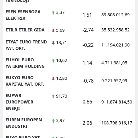
TEKNOLOJI
ESEN ESENBOGA
3,37
1,51
89.808.012,69
ELEKTRIK
-2,74
ETILR ETILER GIDA
35.532.958,52
5,69
ETYAT EURO TREND
13,71
-0,22
11.194.021,90
YAT. ORT.
EUHOL EURO
10,62
1,14
4.711.381,05
YATIRIM HOLDING
EUKYO EURO
12,80
-0,78
9.221.557,99
KAPITAL YAT. ORT.
EUPWR
91,70
0,66
EUROPOWER
911.874.814,50
ENERJI
EUREN EUROPEN
3,97
2,06
108.798.316,17
ENDUSTRI
EUYO EURO YAT.