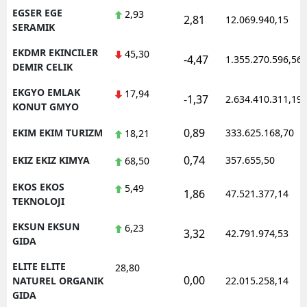
EGSER EGE
2,93
2,81
12.069.940,15
SERAMIK
EKDMR EKINCILER
45,30
-4,47
1.355.270.596,56
DEMIR CELIK
EKGYO EMLAK
17,94
-1,37
2.634.410.311,19
KONUT GMYO
0,89
EKIM EKIM TURIZM
333.625.168,70
18,21
0,74
EKIZ EKIZ KIMYA
357.655,50
68,50
EKOS EKOS
5,49
1,86
47.521.377,14
TEKNOLOJI
EKSUN EKSUN
6,23
3,32
42.791.974,53
GIDA
ELITE ELITE
28,80
0,00
NATUREL ORGANIK
22.015.258,14
GIDA