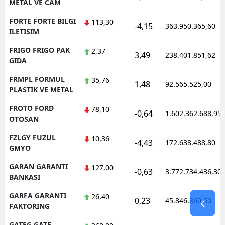
METAL VE CAM
FORTE FORTE BILGI
113,30
-4,15
363.950.365,60
ILETISIM
FRIGO FRIGO PAK
2,37
3,49
238.401.851,62
GIDA
FRMPL FORMUL
35,76
1,48
92.565.525,00
PLASTIK VE METAL
FROTO FORD
78,10
-0,64
1.602.362.688,95
OTOSAN
FZLGY FUZUL
10,36
-4,43
172.638.488,80
GMYO
GARAN GARANTI
127,00
-0,63
3.772.734.436,30
BANKASI
GARFA GARANTI
26,40
0,23
45.846.360,50
FAKTORING
GATEG GATE