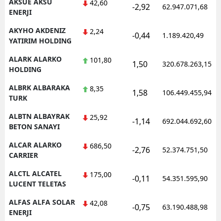
AKSUE AKSU
42,60
-2,92
62.947.071,68
ENERJI
AKYHO AKDENIZ
2,24
-0,44
1.189.420,49
YATIRIM HOLDING
ALARK ALARKO
101,80
1,50
320.678.263,15
HOLDING
ALBRK ALBARAKA
8,35
1,58
106.449.455,94
TURK
ALBTN ALBAYRAK
25,92
-1,14
692.044.692,60
BETON SANAYI
ALCAR ALARKO
686,50
-2,76
52.374.751,50
CARRIER
ALCTL ALCATEL
175,00
-0,11
54.351.595,90
LUCENT TELETAS
ALFAS ALFA SOLAR
42,08
-0,75
63.190.488,98
ENERJI