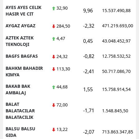
AYES AYES CELIK
32,90
9,96
15.537.490,88
HASIR VE CIT
-2,32
AYGAZ AYGAZ
471.219.693,00
284,50
AZTEK AZTEK
4,47
0,45
43.048.452,97
TEKNOLOJI
-0,82
BAGFS BAGFAS
12.758.532,52
24,32
BAHKM BAHADIR
113,30
-2,41
50.717.086,70
KIMYA
BAKAB BAK
44,68
1,55
15.758.914,54
AMBALAJ
BALAT
72,00
-1,71
BALATACILAR
1.548.845,50
BALATACILIK
BALSU BALSU
13,22
-2,07
713.863.347,85
GIDA