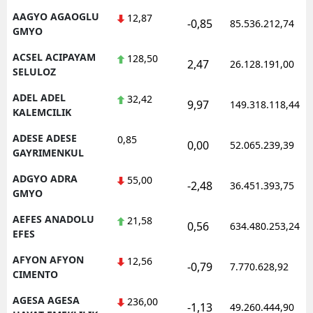
AAGYO AGAOGLU
12,87
-0,85
85.536.212,74
GMYO
ACSEL ACIPAYAM
128,50
2,47
26.128.191,00
SELULOZ
ADEL ADEL
32,42
9,97
149.318.118,44
KALEMCILIK
ADESE ADESE
0,85
0,00
52.065.239,39
GAYRIMENKUL
ADGYO ADRA
55,00
-2,48
36.451.393,75
GMYO
AEFES ANADOLU
21,58
0,56
634.480.253,24
EFES
AFYON AFYON
12,56
-0,79
7.770.628,92
CIMENTO
AGESA AGESA
236,00
-1,13
49.260.444,90