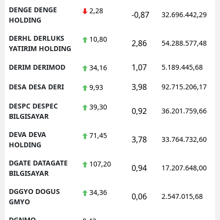
DENGE DENGE
2,28
-0,87
32.696.442,29
HOLDING
DERHL DERLUKS
10,80
2,86
54.288.577,48
YATIRIM HOLDING
1,07
DERIM DERIMOD
5.189.445,68
34,16
3,98
DESA DESA DERI
92.715.206,17
9,93
DESPC DESPEC
39,30
0,92
36.201.759,66
BILGISAYAR
DEVA DEVA
71,45
3,78
33.764.732,60
HOLDING
DGATE DATAGATE
107,20
0,94
17.207.648,00
BILGISAYAR
DGGYO DOGUS
34,36
0,06
2.547.015,68
GMYO
DGNMO