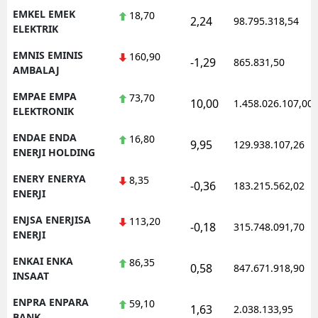
EMKEL EMEK
18,70
2,24
98.795.318,54
ELEKTRIK
EMNIS EMINIS
160,90
-1,29
865.831,50
AMBALAJ
EMPAE EMPA
73,70
10,00
1.458.026.107,00
ELEKTRONIK
ENDAE ENDA
16,80
9,95
129.938.107,26
ENERJI HOLDING
ENERY ENERYA
8,35
-0,36
183.215.562,02
ENERJI
ENJSA ENERJISA
113,20
-0,18
315.748.091,70
ENERJI
ENKAI ENKA
86,35
0,58
847.671.918,90
INSAAT
ENPRA ENPARA
59,10
1,63
2.038.133,95
BANK