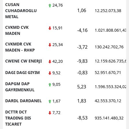
CUSAN
24,76
1,06
CUHADAROGLU
12.252.073,38
METAL
CVKMD CVK
15,91
-4,16
1.021.808.061,43
MADEN
CVKMDR CVK
25,34
-3,72
130.242.702,76
MADEN - RHKP
-9,83
CWENE CW ENERJI
12.159.626.735,6
42,20
-0,83
DAGI DAGI GIYIM
52.951.670,71
9,52
DAPGM DAP
9,05
5,23
1.596.553.324,02
GAYRIMENKUL
1,83
DARDL DARDANEL
42.553.370,12
1,67
DCTTR DCT
7,72
-8,53
TRADING DIS
935.141.480,32
TICARET