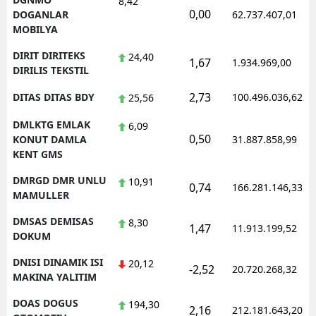
8,42
0,00
DOGANLAR
62.737.407,01
MOBILYA
DIRIT DIRITEKS
24,40
1,67
1.934.969,00
DIRILIS TEKSTIL
2,73
DITAS DITAS BDY
100.496.036,62
25,56
DMLKTG EMLAK
6,09
0,50
KONUT DAMLA
31.887.858,99
KENT GMS
DMRGD DMR UNLU
10,91
0,74
166.281.146,33
MAMULLER
DMSAS DEMISAS
8,30
1,47
11.913.199,52
DOKUM
DNISI DINAMIK ISI
20,12
-2,52
20.720.268,32
MAKINA YALITIM
DOAS DOGUS
194,30
2,16
212.181.643,20