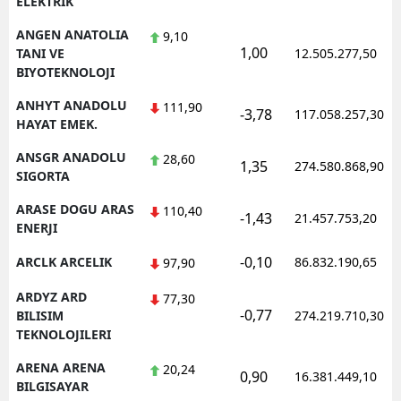
ELEKTRIK
ANGEN ANATOLIA
9,10
1,00
TANI VE
12.505.277,50
BIYOTEKNOLOJI
ANHYT ANADOLU
111,90
-3,78
117.058.257,30
HAYAT EMEK.
ANSGR ANADOLU
28,60
1,35
274.580.868,90
SIGORTA
ARASE DOGU ARAS
110,40
-1,43
21.457.753,20
ENERJI
-0,10
ARCLK ARCELIK
86.832.190,65
97,90
ARDYZ ARD
77,30
-0,77
BILISIM
274.219.710,30
TEKNOLOJILERI
ARENA ARENA
20,24
0,90
16.381.449,10
BILGISAYAR