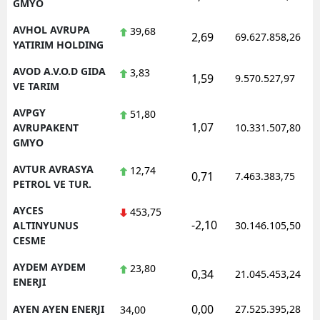
GMYO
AVHOL AVRUPA
39,68
2,69
69.627.858,26
YATIRIM HOLDING
AVOD A.V.O.D GIDA
3,83
1,59
9.570.527,97
VE TARIM
AVPGY
51,80
1,07
AVRUPAKENT
10.331.507,80
GMYO
AVTUR AVRASYA
12,74
0,71
7.463.383,75
PETROL VE TUR.
AYCES
453,75
-2,10
ALTINYUNUS
30.146.105,50
CESME
AYDEM AYDEM
23,80
0,34
21.045.453,24
ENERJI
0,00
AYEN AYEN ENERJI
27.525.395,28
34,00