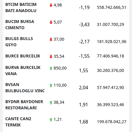
BTCIM BATICIM
4,98
-1,19
558.742.666,51
BATI ANADOLU
BUCIM BURSA
5,07
-3,43
31.007.700,29
CIMENTO
BULGS BULLS
37,00
-2,17
181.928.021,96
GSYO
-1,55
BURCE BURCELIK
77.406.946,18
35,54
BURVA BURCELIK
850,00
1,55
30.260.376,00
VANA
BVSAN
110,00
2,04
57.947.412,90
BULBULOGLU VINC
BYDNR BAYDONER
38,34
1,91
36.399.523,46
RESTORANLARI
CANTE CAN2
1,21
1,68
199.678.042,27
TERMIK