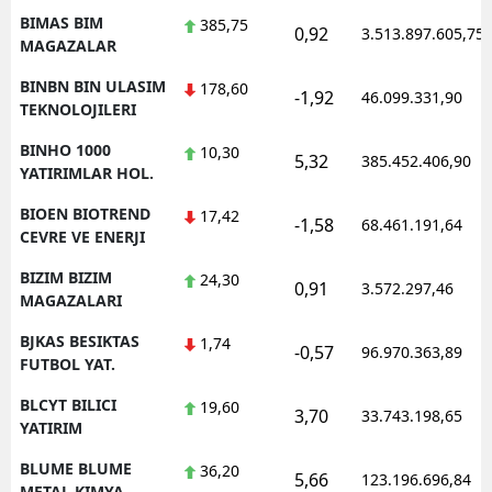
BIMAS BIM
385,75
0,92
3.513.897.605,75
MAGAZALAR
BINBN BIN ULASIM
178,60
-1,92
46.099.331,90
TEKNOLOJILERI
BINHO 1000
10,30
5,32
385.452.406,90
YATIRIMLAR HOL.
BIOEN BIOTREND
17,42
-1,58
68.461.191,64
CEVRE VE ENERJI
BIZIM BIZIM
24,30
0,91
3.572.297,46
MAGAZALARI
BJKAS BESIKTAS
1,74
-0,57
96.970.363,89
FUTBOL YAT.
BLCYT BILICI
19,60
3,70
33.743.198,65
YATIRIM
BLUME BLUME
36,20
5,66
123.196.696,84
METAL KIMYA