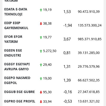
YATIRIM
EDATA E-DATA
19,19
1,53
90.472.910,39
TEKNOLOJI
EDIP EDIP
38,38
-1,94
135.573.300,24
GAYRIMENKUL
EFOR EFOR
19,77
3,67
985.371.910,85
YATIRIM
EGEEN EGE
5.272,50
0,81
39.131.285,00
ENDUSTRI
EGEGY EGEYAPI
29,40
1,31
29.776.579,96
AVRUPA GMYO
EGEPO NASMED
19,00
1,39
66.627.502,35
EGEPOL
-0,16
EGGUB EGE GUBRE
27.347.618,85
95,30
-0,53
EGPRO EGE PROFIL
13.631.321,02
33,94