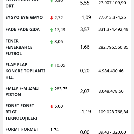
5,90
5,55
27.907.109,90
ORT.
-1,09
EYGYO EYG GMYO
77.013.374,25
2,72
3,57
FADE FADE GIDA
331.374.492,49
17,43
FENER
3,06
1,66
FENERBAHCE
282.796.560,85
FUTBOL
FLAP FLAP
10,05
0,20
KONGRE TOPLANTI
4.984.490,46
HIZ.
FMIZP F-M IZMIT
283,75
2,07
8.048.478,50
PISTON
FONET FONET
5,00
-1,19
BILGI
109.028.768,84
TEKNOLOJILERI
FORMT FORMET
1,74
0,00
39.437.320,00