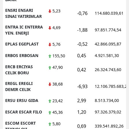
ENSRI ENSARI
5,23
-0,76
114.680.039,61
SINAI YATIRIMLAR
ENTRA IC ENTERRA
4,69
-1,88
97.851.774,54
YEN. ENERJI
-0,52
EPLAS EGEPLAST
42.866.095,87
5,76
0,45
ERBOS ERBOSAN
4.921.581,30
155,50
ERCB ERCIYAS
47,90
0,42
26.324.743,60
CELIK BORU
EREGL EREGLI
38,68
-6,93
12.106.785.683,2
DEMIR CELIK
2,99
ERSU ERSU GIDA
8.513.734,00
23,42
1,20
ESCAR ESCAR FILO
97.326.379,02
45,36
ESCOM ESCORT
5,80
0,69
339.541.892,26