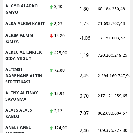
ALGYO ALARKO
3,40
1,80
68.184.250,48
GMYO
1,73
ALKA ALKIM KAGIT
21.693.762,43
8,23
ALKIM ALKIM
15,80
-1,06
17.151.003,52
KIMYA
ALKLC ALTINKILIC
425,00
1,19
720.200.219,25
GIDA VE SUT
ALTINS1
72,80
2,45
DARPHANE ALTIN
2.294.160.747,94
SERTIFIKASI
ALTNY ALTINAY
15,91
0,70
217.121.259,65
SAVUNMA
ALVES ALVES
2,12
7,07
862.693.604,57
KABLO
ANELE ANEL
124,90
2,46
169.375.227,30