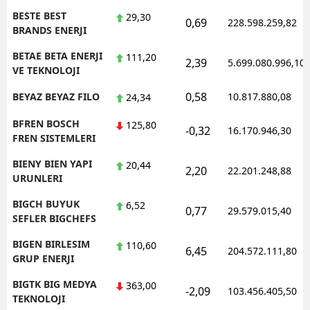
BESTE BEST
29,30
0,69
228.598.259,82
BRANDS ENERJI
BETAE BETA ENERJI
111,20
2,39
5.699.080.996,10
VE TEKNOLOJI
0,58
BEYAZ BEYAZ FILO
10.817.880,08
24,34
BFREN BOSCH
125,80
-0,32
16.170.946,30
FREN SISTEMLERI
BIENY BIEN YAPI
20,44
2,20
22.201.248,88
URUNLERI
BIGCH BUYUK
6,52
0,77
29.579.015,40
SEFLER BIGCHEFS
BIGEN BIRLESIM
110,60
6,45
204.572.111,80
GRUP ENERJI
BIGTK BIG MEDYA
363,00
-2,09
103.456.405,50
TEKNOLOJI