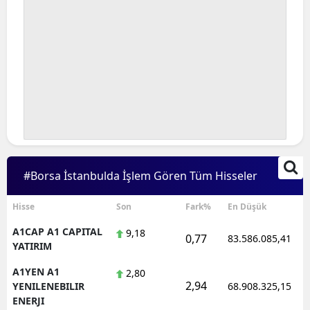
#Borsa İstanbulda İşlem Gören Tüm Hisseler
Hisse
Son
Fark%
En Düşük
A1CAP A1 CAPITAL
9,18
0,77
83.586.085,41
YATIRIM
A1YEN A1
2,80
2,94
YENILENEBILIR
68.908.325,15
ENERJI