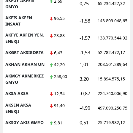
AKFGY AKFEN
2,69
0,75
65.234.427,32
GMYO
AKFIS AKFEN
96,55
-1,58
143.809.048,65
INSAAT
AKFYE AKFEN YEN.
23,88
-1,57
138.770.544,92
ENERJI
-1,53
AKGRT AKSIGORTA
52.782.472,17
6,43
1,01
AKHAN AKHAN UN
208.501.289,64
42,20
AKMGY AKMERKEZ
258,00
3,20
15.894.575,15
GMYO
-0,87
AKSA AKSA
224.740.006,90
12,54
AKSEN AKSA
91,40
-4,99
497.090.250,75
ENERJI
0,51
AKSGY AKIS GMYO
25.719.982,12
9,81