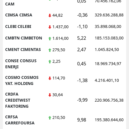
0,05
70.456.162,06
CAM
-0,36
CIMSA CIMSA
329.636.288,88
44,82
-1,10
CLEBI CELEBI
35.898.068,00
1.437,00
5,22
CMBTN CIMBETON
185.153.083,00
1.614,00
2,47
CMENT CIMENTAS
1.045.824,50
279,50
CONSE CONSUS
2,25
0,45
18.969.734,97
ENERJI
COSMO COSMOS
114,70
-1,38
4.216.401,10
YAT. HOLDING
CRDFA
30,64
-9,99
CREDITWEST
220.906.756,38
FAKTORING
CRFSA
210,50
9,98
195.380.644,60
CARREFOURSA