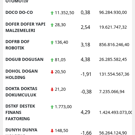
OTOMOTIV
0,38
DOCO DO-CO
96.284.930,00
11.352,50
DOFER DOFER YAPI
28,30
2,54
19.621.747,32
MALZEMELERI
DOFRB DOF
136,40
3,18
856.816.246,40
ROBOTIK
4,38
DOGUB DOGUSAN
26.285.582,45
81,05
DOHOL DOGAN
20,50
-1,91
131.554.567,36
HOLDING
DOKTA DOKTAS
21,20
-0,38
7.235.066,94
DOKUMCULUK
DSTKF DESTEK
1.773,00
4,29
FINANS
1.424.493.073,00
FAKTORING
DUNYH DUNYA
148,50
-1,66
56.264.124,90