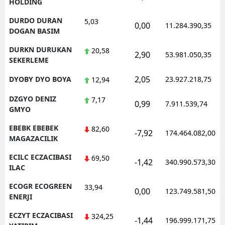
HOLDING
DURDO DURAN
5,03
0,00
11.284.390,35
DOGAN BASIM
DURKN DURUKAN
20,58
2,90
53.981.050,35
SEKERLEME
2,05
DYOBY DYO BOYA
23.927.218,75
12,94
DZGYO DENIZ
7,17
0,99
7.911.539,74
GMYO
EBEBK EBEBEK
82,60
-7,92
174.464.082,00
MAGAZACILIK
ECILC ECZACIBASI
69,50
-1,42
340.990.573,30
ILAC
ECOGR ECOGREEN
33,94
0,00
123.749.581,50
ENERJI
ECZYT ECZACIBASI
324,25
-1,44
196.999.171,75