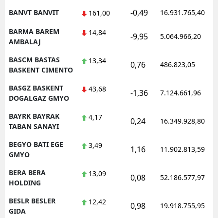
-0,49
BANVT BANVIT
16.931.765,40
161,00
BARMA BAREM
14,84
-9,95
5.064.966,20
AMBALAJ
BASCM BASTAS
13,34
0,76
486.823,05
BASKENT CIMENTO
BASGZ BASKENT
43,68
-1,36
7.124.661,96
DOGALGAZ GMYO
BAYRK BAYRAK
4,17
0,24
16.349.928,80
TABAN SANAYI
BEGYO BATI EGE
3,49
1,16
11.902.813,59
GMYO
BERA BERA
13,09
0,08
52.186.577,97
HOLDING
BESLR BESLER
12,42
0,98
19.918.755,95
GIDA