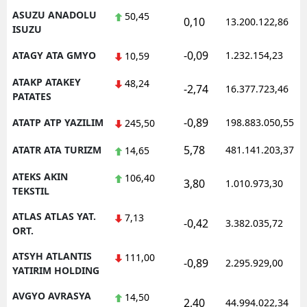
ASUZU ANADOLU
50,45
0,10
13.200.122,86
ISUZU
-0,09
ATAGY ATA GMYO
1.232.154,23
10,59
ATAKP ATAKEY
48,24
-2,74
16.377.723,46
PATATES
-0,89
ATATP ATP YAZILIM
198.883.050,55
245,50
5,78
ATATR ATA TURIZM
481.141.203,37
14,65
ATEKS AKIN
106,40
3,80
1.010.973,30
TEKSTIL
ATLAS ATLAS YAT.
7,13
-0,42
3.382.035,72
ORT.
ATSYH ATLANTIS
111,00
-0,89
2.295.929,00
YATIRIM HOLDING
AVGYO AVRASYA
14,50
2,40
44.994.022,34