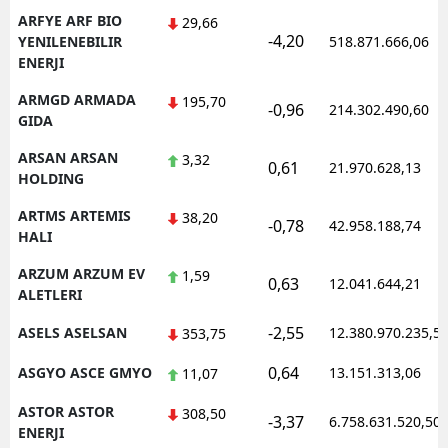
ARFYE ARF BIO
29,66
-4,20
YENILENEBILIR
518.871.666,06
ENERJI
ARMGD ARMADA
195,70
-0,96
214.302.490,60
GIDA
ARSAN ARSAN
3,32
0,61
21.970.628,13
HOLDING
ARTMS ARTEMIS
38,20
-0,78
42.958.188,74
HALI
ARZUM ARZUM EV
1,59
0,63
12.041.644,21
ALETLERI
-2,55
ASELS ASELSAN
12.380.970.235,5
353,75
0,64
ASGYO ASCE GMYO
13.151.313,06
11,07
ASTOR ASTOR
308,50
-3,37
6.758.631.520,50
ENERJI