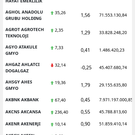
HAYAT EMEKLILIK
AGHOL ANADOLU
35,26
1,56
71.553.130,84
GRUBU HOLDING
AGROT AGROTECH
2,35
1,29
33.828.248,20
TEKNOLOJI
AGYO ATAKULE
7,33
0,41
1.486.420,23
GMYO
AHGAZ AHLATCI
32,14
-0,25
45.407.680,74
DOGALGAZ
AHSGY AHES
19,36
1,79
29.155.635,80
GMYO
0,45
AKBNK AKBANK
7.971.197.000,85
67,40
0,55
AKCNS AKCANSA
45.788.813,60
236,40
0,90
AKENR AKENERJI
51.859.410,14
10,14