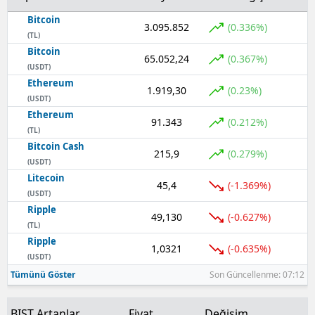
Bitcoin
3.095.852
(0.336%)
(TL)
Bitcoin
65.052,24
(0.367%)
(USDT)
Ethereum
1.919,30
(0.23%)
(USDT)
Ethereum
91.343
(0.212%)
(TL)
Bitcoin Cash
215,9
(0.279%)
(USDT)
Litecoin
45,4
(-1.369%)
(USDT)
Ripple
49,130
(-0.627%)
(TL)
Ripple
1,0321
(-0.635%)
(USDT)
Tümünü Göster
Son Güncellenme: 07:12
BIST Artanlar
Fiyat
Değişim