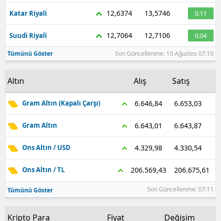
12,6374
13,5746
Katar Riyali
0.11
12,7064
12,7106
Suudi Riyali
0.04
Tümünü Göster
Son Güncellenme: 10 Ağustos 07:10
Altın
Alış
Satış
6.653,03
6.646,84
Gram Altın (Kapalı Çarşı)
6.643,87
6.643,01
Gram Altın
4.330,54
4.329,98
Ons Altın / USD
206.675,61
206.569,43
Ons Altın / TL
Son Güncellenme: 07:11
Tümünü Göster
Kripto Para
Fiyat
Değişim