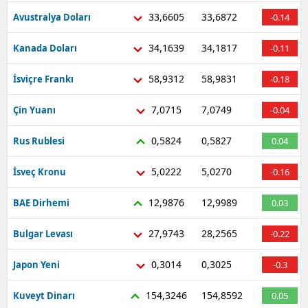
33,6605
33,6872
Avustralya Doları
-0.14
34,1639
34,1817
Kanada Doları
-0.11
58,9312
58,9831
İsviçre Frankı
-0.18
7,0715
7,0749
Çin Yuanı
-0.04
0,5824
0,5827
Rus Rublesi
0.04
5,0222
5,0270
İsveç Kronu
-0.16
12,9876
12,9989
BAE Dirhemi
0.03
27,9743
28,2565
Bulgar Levası
-0.22
0,3014
0,3025
Japon Yeni
-0.3
154,3246
154,8592
Kuveyt Dinarı
0.05