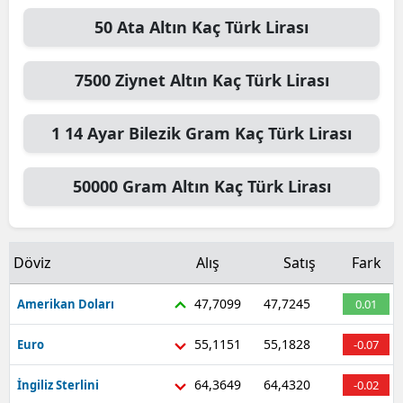
50
Ata Altın
Kaç Türk Lirası
7500
Ziynet Altın
Kaç Türk Lirası
1
14 Ayar Bilezik Gram
Kaç Türk Lirası
50000
Gram Altın
Kaç Türk Lirası
Döviz
Alış
Satış
Fark
47,7099
47,7245
Amerikan Doları
0.01
55,1151
55,1828
Euro
-0.07
64,3649
64,4320
İngiliz Sterlini
-0.02