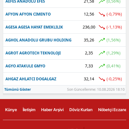
21,58
(0,56%)
AEFES ANADOLU EFES
12,56
(-0,79%)
AFYON AFYON CIMENTO
236,00
(-1,13%)
AGESA AGESA HAYAT EMEKLILIK
35,26
(1,56%)
AGHOL ANADOLU GRUBU HOLDING
2,35
(1,29%)
AGROT AGROTECH TEKNOLOJI
7,33
(0,41%)
AGYO ATAKULE GMYO
32,14
(-0,25%)
AHGAZ AHLATCI DOGALGAZ
Tümünü Göster
Son Güncellenme: 10.08.2026 18:10
Künye
İletişim
Haber Arşivi
Döviz Kurları
Nöbetçi Eczanel