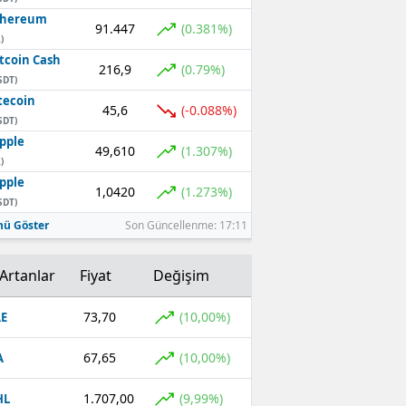
thereum
91.447
(0.381%)
)
tcoin Cash
216,9
(0.79%)
SDT)
tecoin
45,6
(-0.088%)
SDT)
pple
49,610
(1.307%)
)
pple
1,0420
(1.273%)
SDT)
ü Göster
Son Güncellenme: 17:11
Artanlar
Fiyat
Değişim
73,70
(10,00%)
E
67,65
(10,00%)
A
1.707,00
(9,99%)
HL