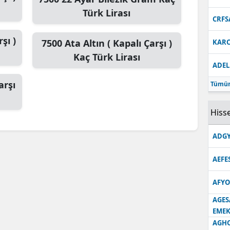
Türk Lirası
CRFS
şı )
7500
Ata Altın ( Kapalı Çarşı )
KARC
Kaç Türk Lirası
ADEL
arşı
Tümün
Hisse
ADGY
AEFE
AFYO
AGES
EMEK
AGH