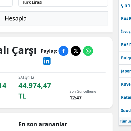
Çin 
Hesapla
Rus R
İsve
BAE 
lı Çarşı
Paylaş:
Bulga
Japon
SATIŞ(TL)
14
44.974,47
Kuve
Son Güncelleme
TL
12:47
Katar
Suudi
Tümün
En son arananlar