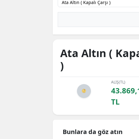
Ata Altın ( Kapa
)
ALIŞ(TL)
43.869,
TL
Bunlara da göz atın