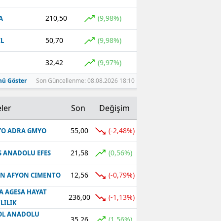
210,50
(9,98%)
A
50,70
(9,98%)
L
32,42
(9,97%)
ü Göster
Son Güncellenme: 08.08.2026 18:10
ler
Son
Değişim
55,00
(-2,48%)
O ADRA GMYO
21,58
(0,56%)
S ANADOLU EFES
12,56
(-0,79%)
N AFYON CIMENTO
A AGESA HAYAT
236,00
(-1,13%)
LILIK
OL ANADOLU
35,26
(1,56%)