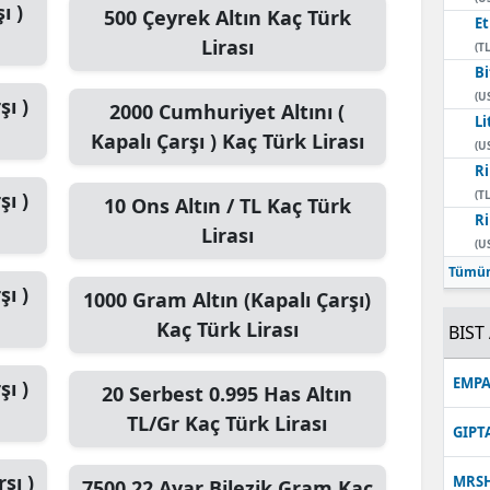
ı )
500
Çeyrek Altın
Kaç Türk
E
Lirası
(TL
Bi
(U
şı )
2000
Cumhuriyet Altını (
Li
Kapalı Çarşı )
Kaç Türk Lirası
(U
Ri
şı )
(TL
10
Ons Altın / TL
Kaç Türk
Ri
Lirası
(U
Tümün
şı )
1000
Gram Altın (Kapalı Çarşı)
Kaç Türk Lirası
BIST 
EMPA
şı )
20
Serbest 0.995 Has Altın
TL/Gr
Kaç Türk Lirası
GIPT
şı )
MRS
7500
22 Ayar Bilezik Gram
Kaç