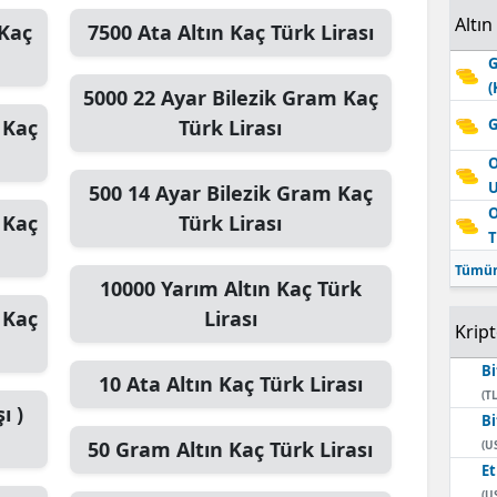
Altın
Kaç
7500
Ata Altın
Kaç Türk Lirası
G
(
5000
22 Ayar Bilezik Gram
Kaç
Kaç
Türk Lirası
G
O
500
14 Ayar Bilezik Gram
Kaç
O
Kaç
Türk Lirası
T
Tümün
10000
Yarım Altın
Kaç Türk
Kaç
Lirası
Krip
Bi
10
Ata Altın
Kaç Türk Lirası
(TL
ı )
Bi
50
Gram Altın
Kaç Türk Lirası
(U
E
(U