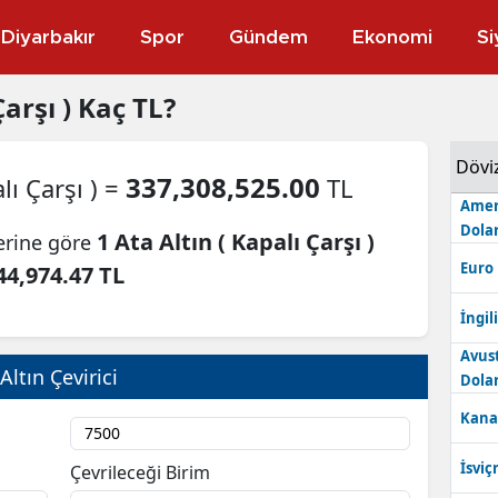
Diyarbakır
Spor
Gündem
Ekonomi
Si
arşı )
Kaç TL?
Dövi
337,308,525.00
lı Çarşı ) =
TL
Amer
Dolar
1 Ata Altın ( Kapalı Çarşı )
lerine göre
Euro
44,974.47 TL
İngili
Avus
Altın Çevirici
Dolar
Kana
İsviç
Çevrileceği Birim