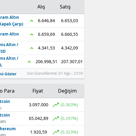
Alış
Satış
ram Altın
6.653,03
6.646,84
Kapalı Çarşı)
6.660,55
6.659,69
ram Altın
ns Altın /
4.342,09
4.341,53
USD
ns Altın /
207.307,01
206.998,51
L
Son Güncellenme: 07 Ağu - 23:59
ü Göster
to Para
Fiyat
Değişim
tcoin
3.097.000
(0.363%)
)
tcoin
65.042,89
(0.297%)
SDT)
thereum
1.920,59
(0.323%)
SDT)