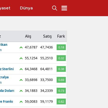
yaset
Dünya
z
Alış
Satış
Fark
ikan
47,6787
47,7436
0.18
ı
55,1254
55,2510
0.32
64,3468
64,4811
z Sterlini
0.38
tralya
33,6898
33,7500
0.69
ı
34,1883
34,2339
da Doları
0.73
59,0083
59,1179
re Frankı
0.82