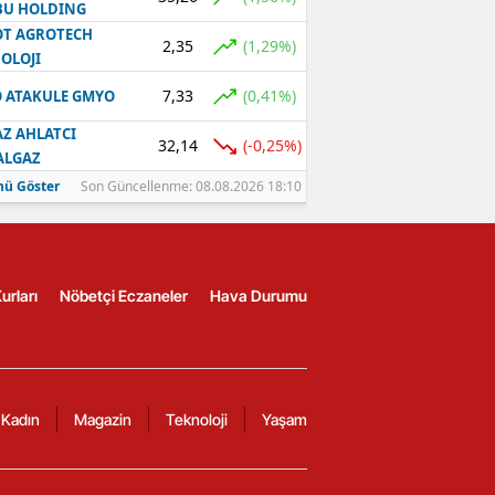
BU HOLDING
T AGROTECH
2,35
(1,29%)
OLOJI
7,33
(0,41%)
 ATAKULE GMYO
Z AHLATCI
32,14
(-0,25%)
ALGAZ
ü Göster
Son Güncellenme: 08.08.2026 18:10
urları
Nöbetçi Eczaneler
Hava Durumu
Kadın
Magazin
Teknoloji
Yaşam