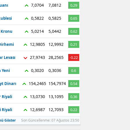
7,0704
7,0812
Yuanı
0.29
0,5822
0,5825
ublesi
0.65
5,0214
5,0442
ç Kronu
0.62
12,9805
12,9992
Dirhemi
0.21
27,9743
28,2565
r Levası
-0.22
0,3020
0,3036
 Yeni
0.6
154,2465
154,7974
yt Dinarı
0.54
13,0730
13,1095
 Riyali
0.36
12,6987
12,7093
 Riyali
0.22
ü Göster
Son Güncellenme: 07 Ağustos 23:50