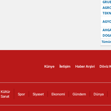
GRU
AGRO
TEKN
AGYO
AHGA
DOG
Tümün
Künye
İletişim
Haber Arşivi
Döviz K
Kültür
Spor
Siyaset
Ekonomi
Gündem
Dünya
Sanat