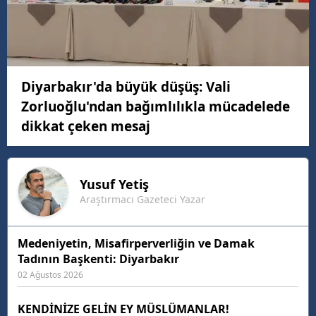
Diyarbakır'da büyük düşüş: Vali
Zorluoğlu'ndan bağımlılıkla mücadelede
dikkat çeken mesaj
Yusuf
Yetiş
Araştırmacı Gazeteci Yazar
Medeniyetin, Misafirperverliğin ve Damak
Tadının Başkenti: Diyarbakır
02 Ağustos 2026
KENDİNİZE GELİN EY MÜSLÜMANLAR!