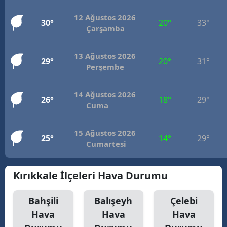
12 Ağustos 2026
30°
20°
33°
Çarşamba
13 Ağustos 2026
29°
20°
31°
Perşembe
14 Ağustos 2026
26°
18°
29°
Cuma
15 Ağustos 2026
25°
14°
29°
Cumartesi
Kırıkkale İlçeleri Hava Durumu
Bahşili
Balışeyh
Çelebi
Hava
Hava
Hava