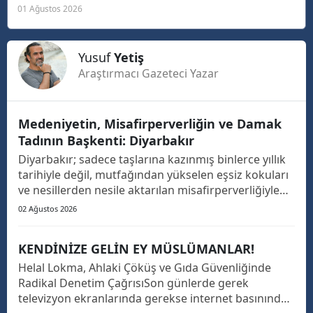
01 Ağustos 2026
Yusuf
Yetiş
Araştırmacı Gazeteci Yazar
Medeniyetin, Misafirperverliğin ve Damak
Tadının Başkenti: Diyarbakır
Diyarbakır; sadece taşlarına kazınmış binlerce yıllık
tarihiyle değil, mutfağından yükselen eşsiz kokuları
ve nesillerden nesile aktarılan misafirperverliğiyle
de Güneydoğu’nun ve Türkiye’nin parlayan yıldızıdır.
02 Ağustos 2026
Türkiye’nin dört bir yanını gezseniz de Diyarbakır’ın
o kendine has damak tadını, mutfa...
KENDİNİZE GELİN EY MÜSLÜMANLAR!
Helal Lokma, Ahlaki Çöküş ve Gıda Güvenliğinde
Radikal Denetim Çağrısı​Son günlerde gerek
televizyon ekranlarında gerekse internet basınında