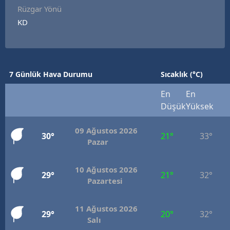
Rüzgar Yönü
KD
7 Günlük Hava Durumu
Sıcaklık (°C)
En
En
Düşük
Yüksek
09 Ağustos 2026
30°
21°
33°
Pazar
10 Ağustos 2026
29°
21°
32°
Pazartesi
11 Ağustos 2026
29°
20°
32°
Salı