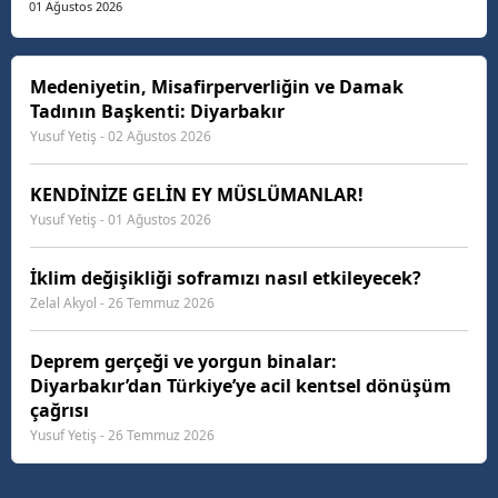
art arda yayımlanan gıda skandalları haberlerini
01 Ağustos 2026
derin bir üzüntü, hayret ve öfkeyle takip ediyorum.
İnsanımızın günlük hayatında tükettiği tantuniden
köfteye,...
Medeniyetin, Misafirperverliğin ve Damak
Tadının Başkenti: Diyarbakır
Yusuf Yetiş - 02 Ağustos 2026
KENDİNİZE GELİN EY MÜSLÜMANLAR!
Yusuf Yetiş - 01 Ağustos 2026
İklim değişikliği soframızı nasıl etkileyecek?
Zelal Akyol - 26 Temmuz 2026
Deprem gerçeği ve yorgun binalar:
Diyarbakır’dan Türkiye’ye acil kentsel dönüşüm
çağrısı
Yusuf Yetiş - 26 Temmuz 2026