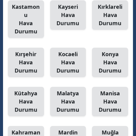
Kastamon
Kayseri
Kırklareli
u
Hava
Hava
Hava
Durumu
Durumu
Durumu
Kırşehir
Kocaeli
Konya
Hava
Hava
Hava
Durumu
Durumu
Durumu
Kütahya
Malatya
Manisa
Hava
Hava
Hava
Durumu
Durumu
Durumu
Kahraman
Mardin
Muğla