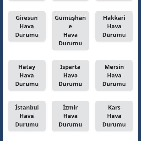
Giresun
Gümüşhan
Hakkari
Hava
e
Hava
Durumu
Hava
Durumu
Durumu
Hatay
Isparta
Mersin
Hava
Hava
Hava
Durumu
Durumu
Durumu
İstanbul
İzmir
Kars
Hava
Hava
Hava
Durumu
Durumu
Durumu