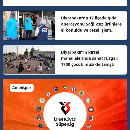
Diyarbakır'da 17 ilçede gıda
operasyonu Sağlıksız ürünlere
el konuldu ve cezai işlem
uygulandı
Diyarbakır'ın kırsal
mahallelerinde sanat rüzgarı
1700 çocuk müzikle tanıştı
Amedspor