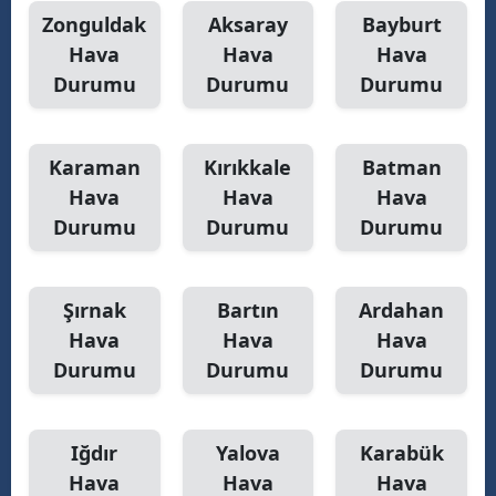
Zonguldak
Aksaray
Bayburt
Hava
Hava
Hava
Durumu
Durumu
Durumu
Karaman
Kırıkkale
Batman
Hava
Hava
Hava
Durumu
Durumu
Durumu
Şırnak
Bartın
Ardahan
Hava
Hava
Hava
Durumu
Durumu
Durumu
Iğdır
Yalova
Karabük
Hava
Hava
Hava