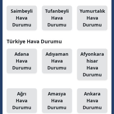
Saimbeyli
Tufanbeyli
Yumurtalık
Hava
Hava
Hava
Durumu
Durumu
Durumu
Türkiye Hava Durumu
Adana
Adıyaman
Afyonkara
Hava
Hava
hisar
Durumu
Durumu
Hava
Durumu
Ağrı
Amasya
Ankara
Hava
Hava
Hava
Durumu
Durumu
Durumu