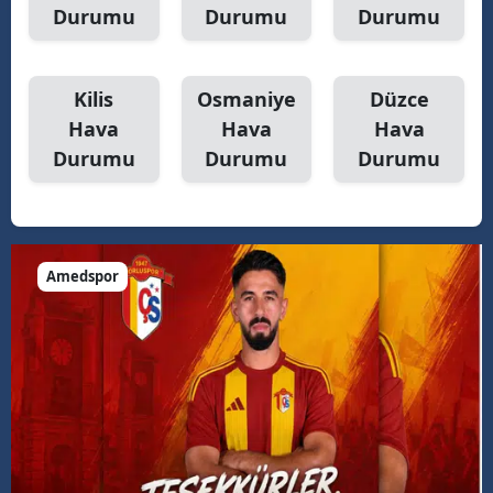
Durumu
Durumu
Durumu
Kilis
Osmaniye
Düzce
Hava
Hava
Hava
Durumu
Durumu
Durumu
Amedspor