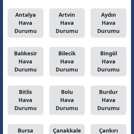
Antalya
Artvin
Aydın
Hava
Hava
Hava
Durumu
Durumu
Durumu
Balıkesir
Bilecik
Bingöl
Hava
Hava
Hava
Durumu
Durumu
Durumu
Bitlis
Bolu
Burdur
Hava
Hava
Hava
Durumu
Durumu
Durumu
Bursa
Çanakkale
Çankırı