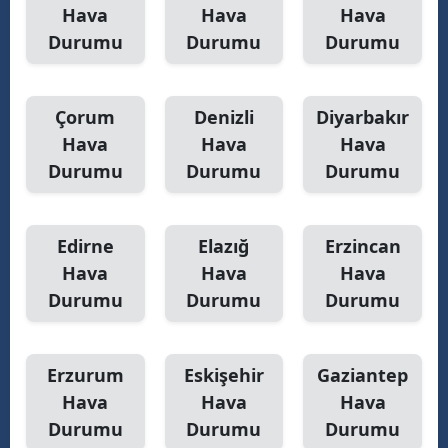
Hava
Hava
Hava
Durumu
Durumu
Durumu
Çorum
Denizli
Diyarbakır
Hava
Hava
Hava
Durumu
Durumu
Durumu
Edirne
Elazığ
Erzincan
Hava
Hava
Hava
Durumu
Durumu
Durumu
Erzurum
Eskişehir
Gaziantep
Hava
Hava
Hava
Durumu
Durumu
Durumu