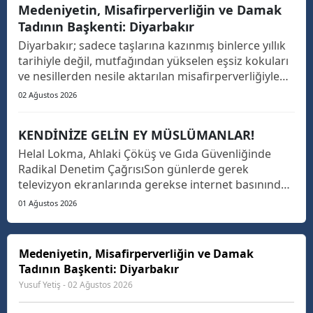
Medeniyetin, Misafirperverliğin ve Damak
Tadının Başkenti: Diyarbakır
Diyarbakır; sadece taşlarına kazınmış binlerce yıllık
tarihiyle değil, mutfağından yükselen eşsiz kokuları
ve nesillerden nesile aktarılan misafirperverliğiyle
de Güneydoğu’nun ve Türkiye’nin parlayan yıldızıdır.
02 Ağustos 2026
Türkiye’nin dört bir yanını gezseniz de Diyarbakır’ın
o kendine has damak tadını, mutfa...
KENDİNİZE GELİN EY MÜSLÜMANLAR!
Helal Lokma, Ahlaki Çöküş ve Gıda Güvenliğinde
Radikal Denetim Çağrısı​Son günlerde gerek
televizyon ekranlarında gerekse internet basınında
art arda yayımlanan gıda skandalları haberlerini
01 Ağustos 2026
derin bir üzüntü, hayret ve öfkeyle takip ediyorum.
İnsanımızın günlük hayatında tükettiği tantuniden
köfteye,...
Medeniyetin, Misafirperverliğin ve Damak
Tadının Başkenti: Diyarbakır
Yusuf Yetiş - 02 Ağustos 2026