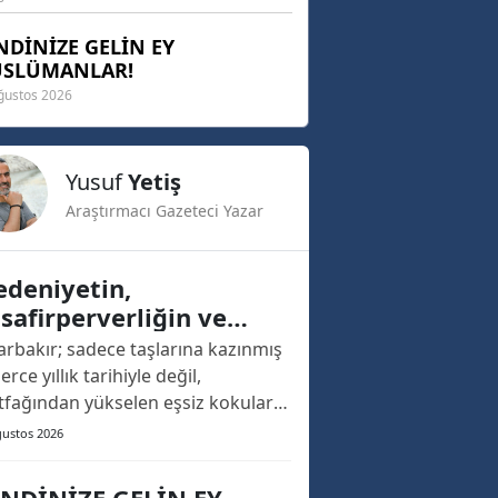
NDİNİZE GELİN EY
SLÜMANLAR!
ğustos 2026
Yusuf
Yetiş
Araştırmacı Gazeteci Yazar
deniyetin,
safirperverliğin ve
mak Tadının Başkenti:
arbakır; sadece taşlarına kazınmış
yarbakır
erce yıllık tarihiyle değil,
fağından yükselen eşsiz kokuları
nesillerden nesile aktarılan
ğustos 2026
afirperverliğiyle de
eydoğu’nun ve Türkiye’nin