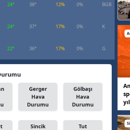
24°
38°
12%
0%
BGB
7.
24°
37°
17%
0%
K
6.
A
22°
36°
17%
0%
G
5.
 Durumu
Am
an
Gerger
Gölbaşı
sp
Hava
Hava
yı
mu
Durumu
Durumu
S
t
Sincik
Tut