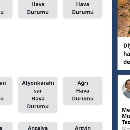
Hava
Hava
mu
Durumu
Durumu
Di
ha
de
an
Afyonkarahi
Ağrı
sar
Hava
mu
Hava
Durumu
Durumu
Me
Mis
Tad
a
Antalya
Artvin
02 A