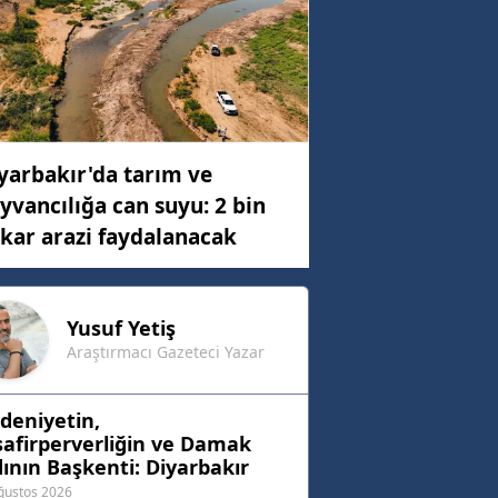
yarbakır'da tarım ve
yvancılığa can suyu: 2 bin
kar arazi faydalanacak
Yusuf
Yetiş
Araştırmacı Gazeteci Yazar
deniyetin,
afirperverliğin ve Damak
ının Başkenti: Diyarbakır
ğustos 2026