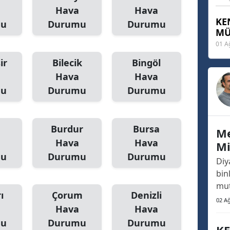
Hava
Hava
KE
mu
Durumu
Durumu
MÜ
01 A
ir
Bilecik
Bingöl
Hava
Hava
mu
Durumu
Durumu
Burdur
Bursa
Me
Hava
Hava
Mi
mu
Durumu
Durumu
Da
Diy
Di
binl
mut
ı
Çorum
Denizli
ve 
02 A
Hava
Hava
mis
mu
Durumu
Durumu
Gün