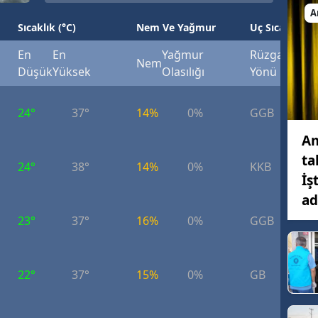
A
Sıcaklık (°C)
Nem Ve Yağmur
Uç Sıcaklık (°
En
En
Yağmur
Rüzgar
Rüzg
Nem
Düşük
Yüksek
Olasılığı
Yönü
Hızı
24°
37°
14%
0%
GGB
5.
Am
ta
24°
38°
14%
0%
KKB
4.
İş
ad
23°
37°
16%
0%
GGB
6.
22°
37°
15%
0%
GB
7.