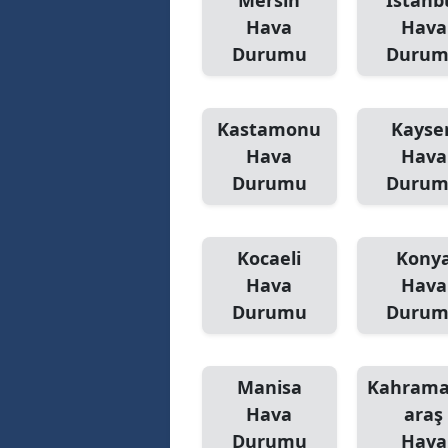
Mersin
İstanb
Hava
Hava
Durumu
Duru
Kastamonu
Kayser
Hava
Hava
Durumu
Duru
Kocaeli
Kony
Hava
Hava
Durumu
Duru
Manisa
Kahram
Hava
araş
Durumu
Hava