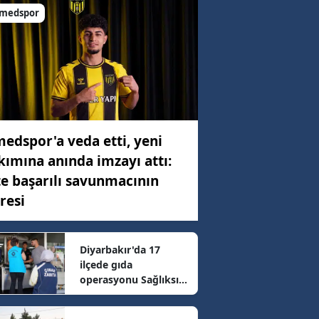
medspor
C)
ar
97 km/h
edspor'a veda etti, yeni
kımına anında imzayı attı:
72 km/h
te başarılı savunmacının
resi
89 km/h
Diyarbakır'da 17
ilçede gıda
67 km/h
operasyonu Sağlıksız
ürünlere el konuldu
ve cezai işlem