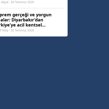
l Akyol - 26 Temmuz 2026
prem gerçeği ve yorgun
nalar: Diyarbakır’dan
kiye’ye acil kentsel
nüşüm çağrısı
f Yetiş - 26 Temmuz 2026