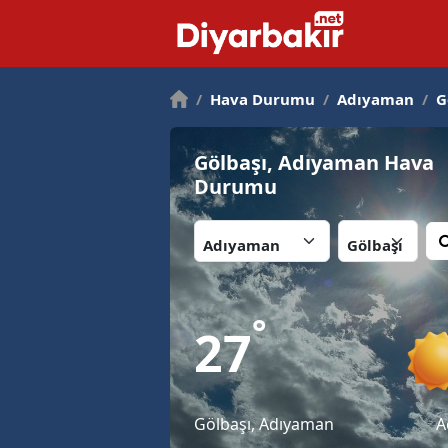
/
Hava Durumu
/
Adıyaman
/
G
Gölbaşı, Adıyaman Hava
Durumu
İl:
İlçe:
°
27
Gölbaşı, Adıyaman
A