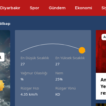
Diyarbakır
Spor
Gündem
Ekonomi
Si
ölbaşı
A
En Düşük Sıcaklık
En Yüksek Sıcaklık
27
27
Yağmur Olasılığı
Nem
Am
%
25%
Ye
Rüzgar Hızı
Rüzgar Yönü
re
4.35 km/h
KD
çık