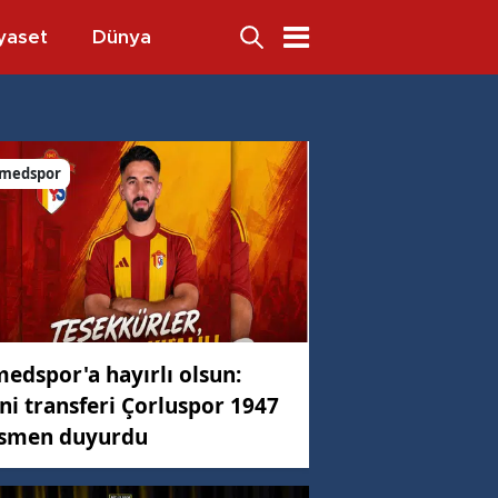
yaset
Dünya
medspor
edspor'a hayırlı olsun:
ni transferi Çorluspor 1947
smen duyurdu