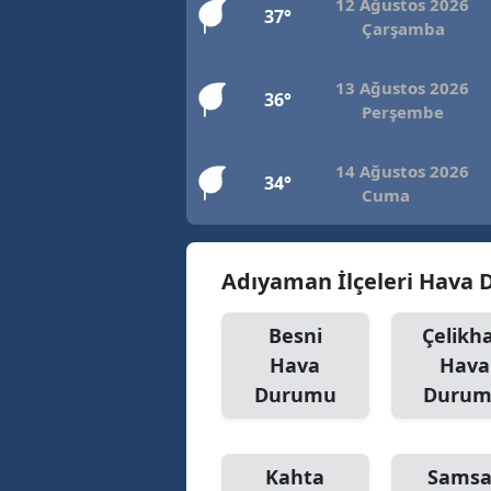
12 Ağustos 2026
37°
Çarşamba
13 Ağustos 2026
36°
Perşembe
14 Ağustos 2026
34°
Cuma
Adıyaman İlçeleri Hava
Besni
Çelikh
Hava
Hava
Durumu
Duru
Kahta
Samsa