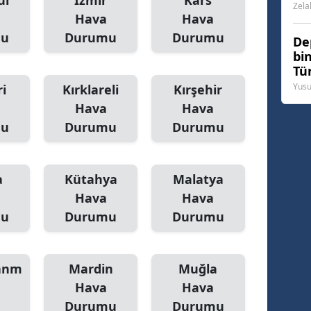
ul
İzmir
Kars
Zela
Hava
Hava
mu
Durumu
Durumu
De
bi
Tür
dö
Yusu
i
Kırklareli
Kırşehir
Hava
Hava
mu
Durumu
Durumu
a
Kütahya
Malatya
Hava
Hava
mu
Durumu
Durumu
anm
Mardin
Muğla
Hava
Hava
Durumu
Durumu