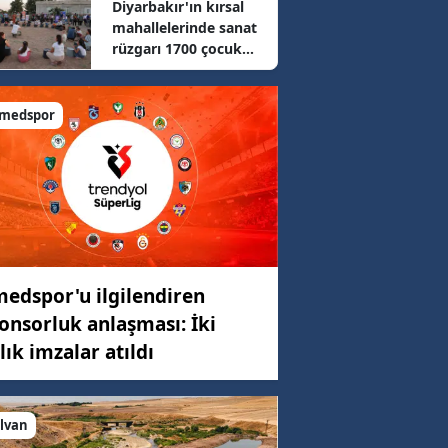
Diyarbakır'ın kırsal
uygulandı
77 km/h
mahallelerinde sanat
rüzgarı 1700 çocuk
müzikle tanıştı
89 km/h
medspor
6 km/h
edspor'u ilgilendiren
onsorluk anlaşması: İki
llık imzalar atıldı
ilvan