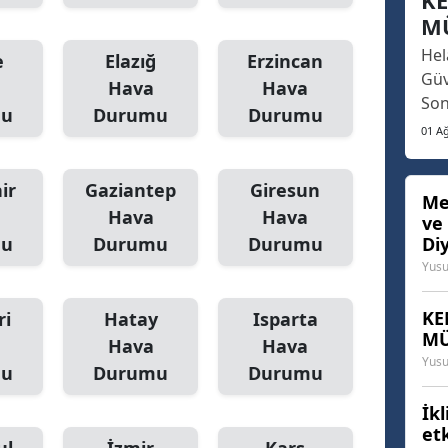
KE
par
M
yan
Hel
ken
e
Elazığ
Erzincan
Güv
Hava
Hava
Son
mu
Durumu
Durumu
ekr
01 A
bas
ska
ir
Gaziantep
Giresun
üzü
Me
Hava
Hava
ve
edi
mu
Durumu
Durumu
Di
hay
Yusu
köft
KE
ri
Hatay
Isparta
MÜ
Hava
Hava
Yusu
mu
Durumu
Durumu
İkl
et