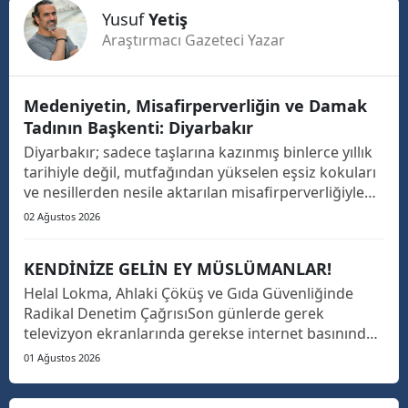
Yusuf
Yetiş
Araştırmacı Gazeteci Yazar
Medeniyetin, Misafirperverliğin ve Damak
Tadının Başkenti: Diyarbakır
Diyarbakır; sadece taşlarına kazınmış binlerce yıllık
tarihiyle değil, mutfağından yükselen eşsiz kokuları
ve nesillerden nesile aktarılan misafirperverliğiyle
de Güneydoğu’nun ve Türkiye’nin parlayan yıldızıdır.
02 Ağustos 2026
Türkiye’nin dört bir yanını gezseniz de Diyarbakır’ın
o kendine has damak tadını, mutfa...
KENDİNİZE GELİN EY MÜSLÜMANLAR!
Helal Lokma, Ahlaki Çöküş ve Gıda Güvenliğinde
Radikal Denetim Çağrısı​Son günlerde gerek
televizyon ekranlarında gerekse internet basınında
art arda yayımlanan gıda skandalları haberlerini
01 Ağustos 2026
derin bir üzüntü, hayret ve öfkeyle takip ediyorum.
İnsanımızın günlük hayatında tükettiği tantuniden