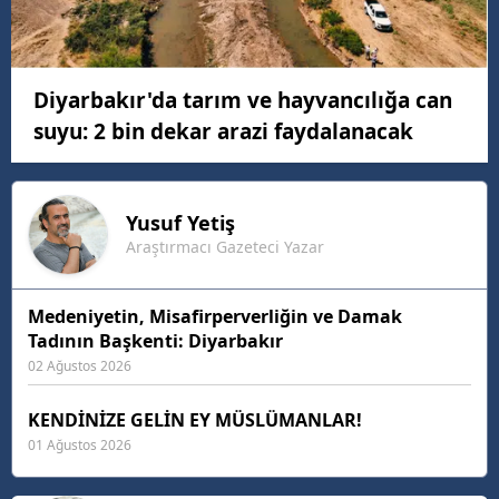
Diyarbakır'da tarım ve hayvancılığa can
suyu: 2 bin dekar arazi faydalanacak
Yusuf
Yetiş
Araştırmacı Gazeteci Yazar
Medeniyetin, Misafirperverliğin ve Damak
Tadının Başkenti: Diyarbakır
02 Ağustos 2026
KENDİNİZE GELİN EY MÜSLÜMANLAR!
01 Ağustos 2026