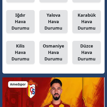
Iğdır
Yalova
Karabük
Hava
Hava
Hava
Durumu
Durumu
Durumu
Kilis
Osmaniye
Düzce
Hava
Hava
Hava
Durumu
Durumu
Durumu
Amedspor