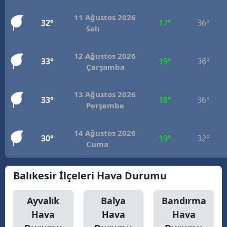
11 Ağustos 2026
32°
17°
36°
Salı
12 Ağustos 2026
33°
19°
36°
Çarşamba
13 Ağustos 2026
33°
18°
36°
Perşembe
14 Ağustos 2026
30°
19°
32°
Cuma
Balıkesir İlçeleri Hava Durumu
Ayvalık
Balya
Bandırma
Hava
Hava
Hava