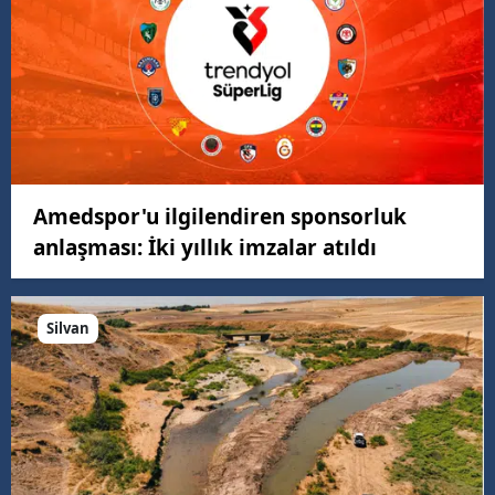
Amedspor'u ilgilendiren sponsorluk
anlaşması: İki yıllık imzalar atıldı
Silvan