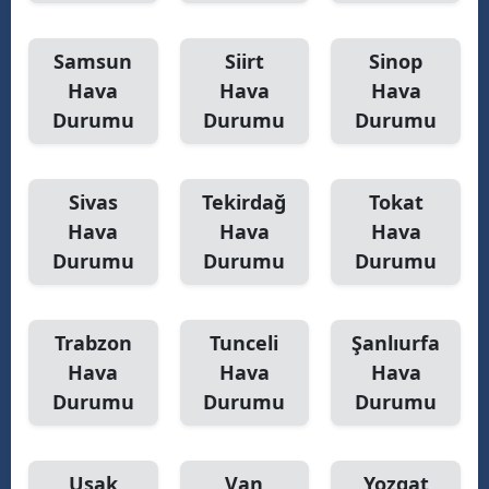
Samsun
Siirt
Sinop
Hava
Hava
Hava
Durumu
Durumu
Durumu
Sivas
Tekirdağ
Tokat
Hava
Hava
Hava
Durumu
Durumu
Durumu
Trabzon
Tunceli
Şanlıurfa
Hava
Hava
Hava
Durumu
Durumu
Durumu
Uşak
Van
Yozgat