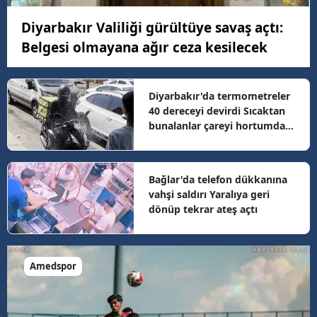
Diyarbakır Valiliği gürültüye savaş açtı:
Belgesi olmayana ağır ceza kesilecek
Diyarbakır'da termometreler
40 dereceyi devirdi Sıcaktan
bunalanlar çareyi hortumda
buldu
Bağlar'da telefon dükkanına
vahşi saldırı Yaralıya geri
dönüp tekrar ateş açtı
Amedspor