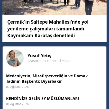
Çermik'in Saltepe Mahallesi'nde yol
yenileme çalışmaları tamamlandı
Kaymakam Karataş denetledi
Yusuf
Yetiş
Araştırmacı Gazeteci Yazar
Medeniyetin, Misafirperverliğin ve Damak
Tadının Başkenti: Diyarbakır
02 Ağustos 2026
KENDİNİZE GELİN EY MÜSLÜMANLAR!
01 Ağustos 2026