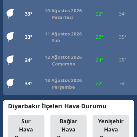
10 Ağustos 2026
33°
22°
34°
Pazartesi
11 Ağustos 2026
33°
22°
35°
Salı
12 Ağustos 2026
34°
24°
35°
Çarşamba
13 Ağustos 2026
33°
22°
34°
Perşembe
Diyarbakır İlçeleri Hava Durumu
Sur
Bağlar
Yenişehir
Hava
Hava
Hava