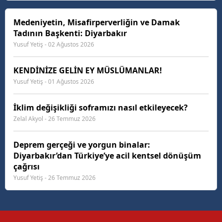
İnsanımızın günlük hayatında tükettiği tantuniden
köfteye,...
Medeniyetin, Misafirperverliğin ve Damak
Tadının Başkenti: Diyarbakır
Yusuf Yetiş - 02 Ağustos 2026
KENDİNİZE GELİN EY MÜSLÜMANLAR!
Yusuf Yetiş - 01 Ağustos 2026
İklim değişikliği soframızı nasıl etkileyecek?
Zelal Akyol - 26 Temmuz 2026
Deprem gerçeği ve yorgun binalar:
Diyarbakır’dan Türkiye’ye acil kentsel dönüşüm
çağrısı
Yusuf Yetiş - 26 Temmuz 2026