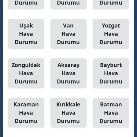
Durumu
Durumu
Durumu
Uşak
Van
Yozgat
Hava
Hava
Hava
Durumu
Durumu
Durumu
Zonguldak
Aksaray
Bayburt
Hava
Hava
Hava
Durumu
Durumu
Durumu
Karaman
Kırıkkale
Batman
Hava
Hava
Hava
Durumu
Durumu
Durumu