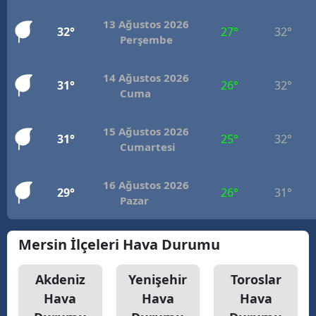
13 Ağustos 2026
32°
27°
32°
Perşembe
14 Ağustos 2026
31°
26°
32°
Cuma
15 Ağustos 2026
31°
25°
32°
Cumartesi
16 Ağustos 2026
29°
26°
31°
Pazar
Mersin İlçeleri Hava Durumu
Akdeniz
Yenişehir
Toroslar
Hava
Hava
Hava