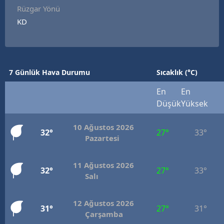
Rüzgar Yönü
KD
7 Günlük Hava Durumu
Sıcaklık (°C)
En
En
Düşük
Yüksek
10 Ağustos 2026
32°
27°
33°
Pazartesi
11 Ağustos 2026
32°
27°
33°
Salı
12 Ağustos 2026
31°
27°
31°
Çarşamba