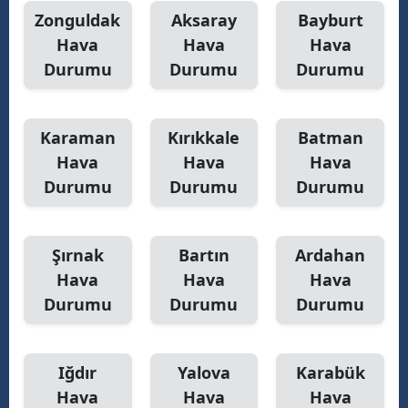
Zonguldak
Aksaray
Bayburt
Hava
Hava
Hava
Durumu
Durumu
Durumu
Karaman
Kırıkkale
Batman
Hava
Hava
Hava
Durumu
Durumu
Durumu
Şırnak
Bartın
Ardahan
Hava
Hava
Hava
Durumu
Durumu
Durumu
Iğdır
Yalova
Karabük
Hava
Hava
Hava