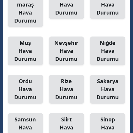
maraş
Hava
Hava
Hava
Durumu
Durumu
Durumu
Muş
Nevşehir
Niğde
Hava
Hava
Hava
Durumu
Durumu
Durumu
Ordu
Rize
Sakarya
Hava
Hava
Hava
Durumu
Durumu
Durumu
Samsun
Siirt
Sinop
Hava
Hava
Hava