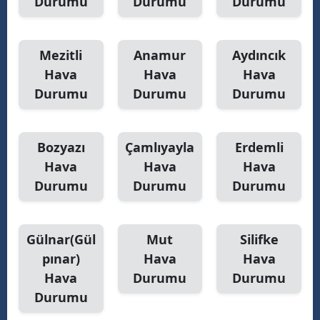
Durumu
Durumu
Durumu
Mezitli
Anamur
Aydıncık
Hava
Hava
Hava
Durumu
Durumu
Durumu
Bozyazı
Çamlıyayla
Erdemli
Hava
Hava
Hava
Durumu
Durumu
Durumu
Gülnar(Gül
Mut
Silifke
pınar)
Hava
Hava
Hava
Durumu
Durumu
Durumu