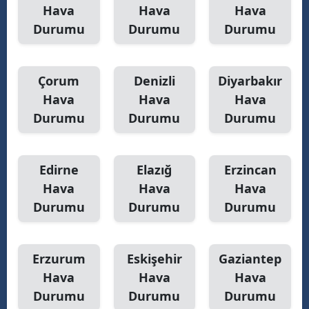
Hava
Hava
Hava
Durumu
Durumu
Durumu
Çorum
Denizli
Diyarbakır
Hava
Hava
Hava
Durumu
Durumu
Durumu
Edirne
Elazığ
Erzincan
Hava
Hava
Hava
Durumu
Durumu
Durumu
Erzurum
Eskişehir
Gaziantep
Hava
Hava
Hava
Durumu
Durumu
Durumu