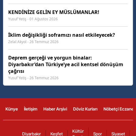
KENDİNİZE GELİN EY MÜSLÜMANLAR!
Yusuf Yetiş - 01 Ağustos 2026
İklim değişikliği soframızı nasıl etkileyecek?
Zelal Akyol - 26 Temmuz 2026
Deprem gerçeği ve yorgun binalar:
Diyarbakır’dan Türkiye’ye acil kentsel dönüşüm
çağrısı
Yusuf Yetiş - 26 Temmuz 2026
Künye
İletişim
Haber Arşivi
Döviz Kurları
Nöbetçi Eczanel
Kültür
Diyarbakır
Keşfet
Spor
Siyaset