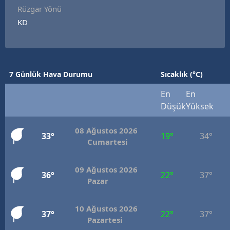
Rüzgar Yönü
KD
7 Günlük Hava Durumu
Sıcaklık (°C)
En
En
Düşük
Yüksek
08 Ağustos 2026
33°
19°
34°
Cumartesi
09 Ağustos 2026
36°
22°
37°
Pazar
10 Ağustos 2026
37°
22°
37°
Pazartesi