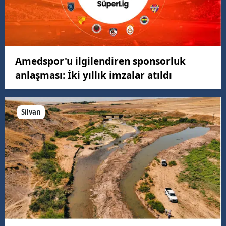
Amedspor'u ilgilendiren sponsorluk
anlaşması: İki yıllık imzalar atıldı
Silvan