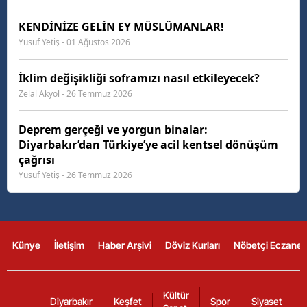
KENDİNİZE GELİN EY MÜSLÜMANLAR!
Yusuf Yetiş - 01 Ağustos 2026
İklim değişikliği soframızı nasıl etkileyecek?
Zelal Akyol - 26 Temmuz 2026
Deprem gerçeği ve yorgun binalar:
Diyarbakır’dan Türkiye’ye acil kentsel dönüşüm
çağrısı
Yusuf Yetiş - 26 Temmuz 2026
Künye
İletişim
Haber Arşivi
Döviz Kurları
Nöbetçi Eczanel
Kültür
Diyarbakır
Keşfet
Spor
Siyaset