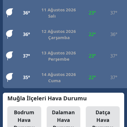
11 Ağustos 2026
36°
23°
37°
Salı
12 Ağustos 2026
36°
22°
36°
Çarşamba
13 Ağustos 2026
37°
23°
37°
Perşembe
14 Ağustos 2026
35°
22°
37°
Cuma
Muğla İlçeleri Hava Durumu
Bodrum
Dalaman
Datça
Hava
Hava
Hava