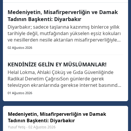
Medeniyetin, Misafirperverliğin ve Damak
Tadının Başkenti: Diyarbakır
Diyarbakır; sadece taşlarına kazınmış binlerce yıllık
tarihiyle değil, mutfağından yükselen eşsiz kokuları
ve nesillerden nesile aktarılan misafirperverliğiyle
de Güneydoğu’nun ve Türkiye’nin parlayan yıldızıdır.
02 Ağustos 2026
Türkiye’nin dört bir yanını gezseniz de Diyarbakır’ın
o kendine has damak tadını, mutfa...
KENDİNİZE GELİN EY MÜSLÜMANLAR!
Helal Lokma, Ahlaki Çöküş ve Gıda Güvenliğinde
Radikal Denetim Çağrısı​Son günlerde gerek
televizyon ekranlarında gerekse internet basınında
art arda yayımlanan gıda skandalları haberlerini
01 Ağustos 2026
derin bir üzüntü, hayret ve öfkeyle takip ediyorum.
İnsanımızın günlük hayatında tükettiği tantuniden
köfteye,...
Medeniyetin, Misafirperverliğin ve Damak
Tadının Başkenti: Diyarbakır
Yusuf Yetiş - 02 Ağustos 2026