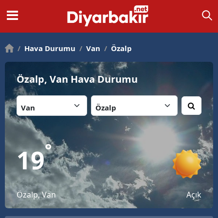
/
Hava Durumu
/
Van
/
Özalp
Özalp, Van Hava Durumu
İl:
İlçe:
°
19
Özalp, Van
Açık