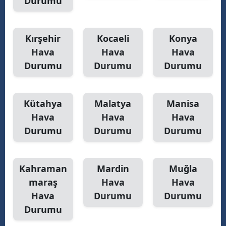
Durumu
Kırşehir
Kocaeli
Konya
Hava
Hava
Hava
Durumu
Durumu
Durumu
Kütahya
Malatya
Manisa
Hava
Hava
Hava
Durumu
Durumu
Durumu
Kahraman
Mardin
Muğla
maraş
Hava
Hava
Hava
Durumu
Durumu
Durumu