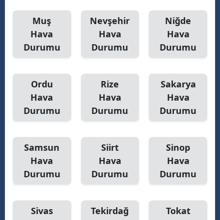
Muş
Nevşehir
Niğde
Hava
Hava
Hava
Durumu
Durumu
Durumu
Ordu
Rize
Sakarya
Hava
Hava
Hava
Durumu
Durumu
Durumu
Samsun
Siirt
Sinop
Hava
Hava
Hava
Durumu
Durumu
Durumu
Sivas
Tekirdağ
Tokat