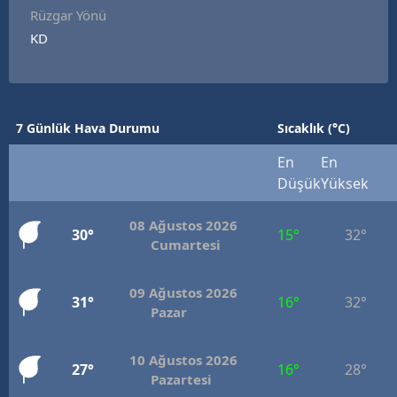
Rüzgar Yönü
KD
7 Günlük Hava Durumu
Sıcaklık (°C)
En
En
Düşük
Yüksek
08 Ağustos 2026
30°
15°
32°
Cumartesi
09 Ağustos 2026
31°
16°
32°
Pazar
10 Ağustos 2026
27°
16°
28°
Pazartesi