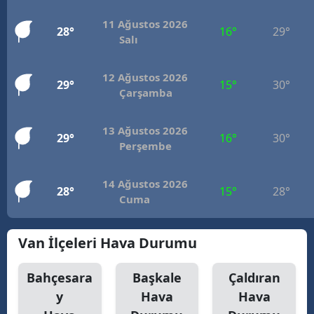
11 Ağustos 2026
28°
16°
29°
Salı
12 Ağustos 2026
29°
15°
30°
Çarşamba
13 Ağustos 2026
29°
16°
30°
Perşembe
14 Ağustos 2026
28°
15°
28°
Cuma
Van İlçeleri Hava Durumu
Bahçesara
Başkale
Çaldıran
y
Hava
Hava