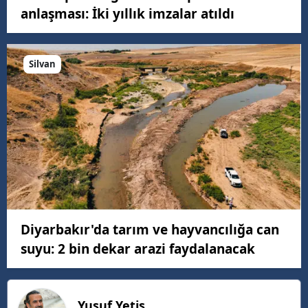
anlaşması: İki yıllık imzalar atıldı
Silvan
Diyarbakır'da tarım ve hayvancılığa can
suyu: 2 bin dekar arazi faydalanacak
Yusuf
Yetiş