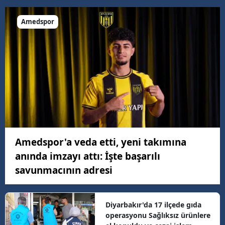
Amedspor
Amedspor'a veda etti, yeni takımına
anında imzayı attı: İşte başarılı
savunmacının adresi
Diyarbakır'da 17 ilçede gıda
operasyonu Sağlıksız ürünlere