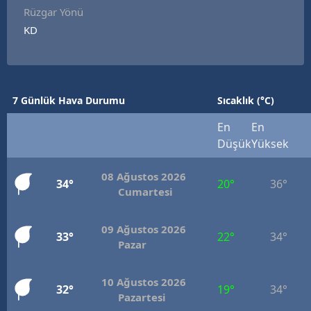
Rüzgar Yönü
KD
7 Günlük Hava Durumu
Sıcaklık (°C)
En
En
Düşük
Yüksek
08 Ağustos 2026
34°
20°
36°
Cumartesi
09 Ağustos 2026
33°
22°
34°
Pazar
10 Ağustos 2026
32°
19°
34°
Pazartesi