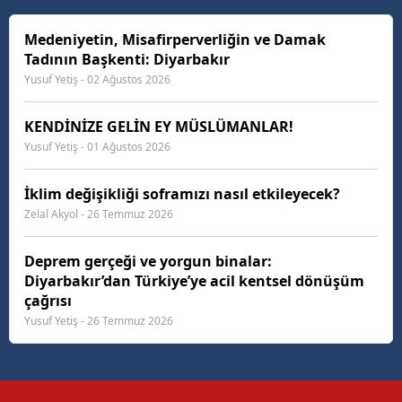
İnsanımızın günlük hayatında tükettiği tantuniden
köfteye,...
Medeniyetin, Misafirperverliğin ve Damak
Tadının Başkenti: Diyarbakır
Yusuf Yetiş - 02 Ağustos 2026
KENDİNİZE GELİN EY MÜSLÜMANLAR!
Yusuf Yetiş - 01 Ağustos 2026
İklim değişikliği soframızı nasıl etkileyecek?
Zelal Akyol - 26 Temmuz 2026
Deprem gerçeği ve yorgun binalar:
Diyarbakır’dan Türkiye’ye acil kentsel dönüşüm
çağrısı
Yusuf Yetiş - 26 Temmuz 2026