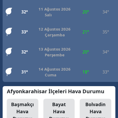
11 Ağustos 2026
32°
20°
34°
Salı
12 Ağustos 2026
33°
21°
35°
Çarşamba
13 Ağustos 2026
32°
20°
34°
Perşembe
14 Ağustos 2026
31°
18°
33°
Cuma
Afyonkarahisar İlçeleri Hava Durumu
Başmakçı
Bayat
Bolvadin
Hava
Hava
Hava