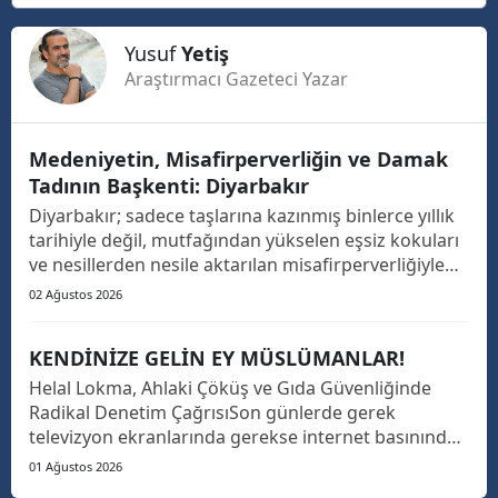
Yusuf
Yetiş
Araştırmacı Gazeteci Yazar
Medeniyetin, Misafirperverliğin ve Damak
Tadının Başkenti: Diyarbakır
Diyarbakır; sadece taşlarına kazınmış binlerce yıllık
tarihiyle değil, mutfağından yükselen eşsiz kokuları
ve nesillerden nesile aktarılan misafirperverliğiyle
de Güneydoğu’nun ve Türkiye’nin parlayan yıldızıdır.
02 Ağustos 2026
Türkiye’nin dört bir yanını gezseniz de Diyarbakır’ın
o kendine has damak tadını, mutfa...
KENDİNİZE GELİN EY MÜSLÜMANLAR!
Helal Lokma, Ahlaki Çöküş ve Gıda Güvenliğinde
Radikal Denetim Çağrısı​Son günlerde gerek
televizyon ekranlarında gerekse internet basınında
art arda yayımlanan gıda skandalları haberlerini
01 Ağustos 2026
derin bir üzüntü, hayret ve öfkeyle takip ediyorum.