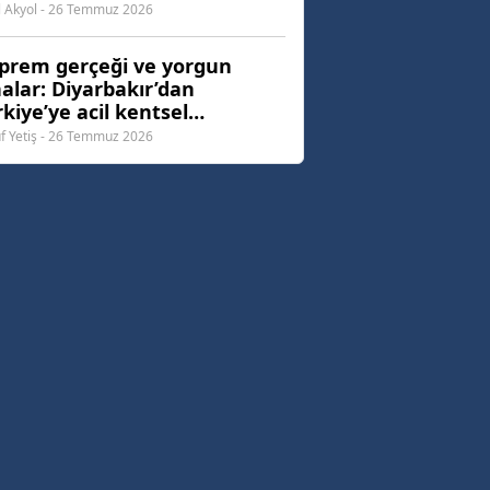
l Akyol - 26 Temmuz 2026
prem gerçeği ve yorgun
nalar: Diyarbakır’dan
kiye’ye acil kentsel
nüşüm çağrısı
f Yetiş - 26 Temmuz 2026