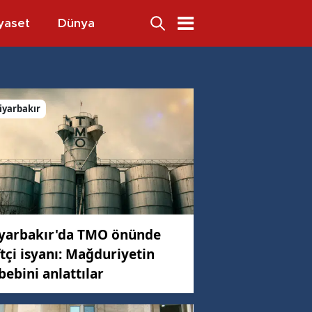
yaset
Dünya
iyarbakır
yarbakır'da TMO önünde
ftçi isyanı: Mağduriyetin
bebini anlattılar