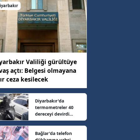
iyarbakır
C)
ar
34 km/h
yarbakır Valiliği gürültüye
vaş açtı: Belgesi olmayana
59 km/h
ır ceza kesilecek
4 km/h
Diyarbakır'da
termometreler 40
dereceyi devirdi
76 km/h
Sıcaktan bunalanlar
çareyi hortumda
Bağlar'da telefon
buldu
dükkanına vahşi