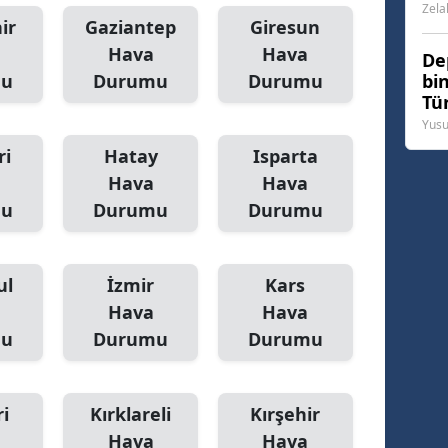
Zela
ir
Gaziantep
Giresun
Hava
Hava
De
mu
Durumu
Durumu
bi
Tür
dö
Yusu
ri
Hatay
Isparta
Hava
Hava
mu
Durumu
Durumu
ul
İzmir
Kars
Hava
Hava
mu
Durumu
Durumu
i
Kırklareli
Kırşehir
Hava
Hava