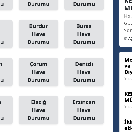
KE
par
mu
Durumu
Durumu
M
yan
Hel
ken
Güv
Burdur
Bursa
Son
Hava
Hava
ekr
01 A
mu
Durumu
Durumu
bas
ska
üzü
Me
ı
Çorum
Denizli
ve
edi
Hava
Hava
Di
hay
Yusu
mu
Durumu
Durumu
köft
KE
MÜ
e
Elazığ
Erzincan
Yusu
Hava
Hava
mu
Durumu
Durumu
İkl
et