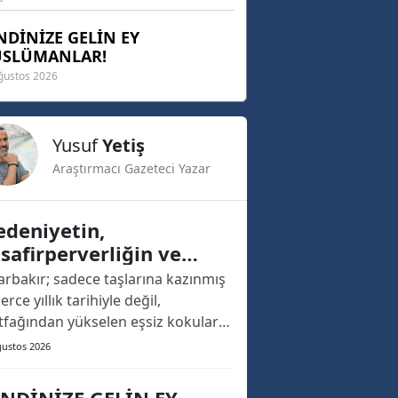
NDİNİZE GELİN EY
SLÜMANLAR!
ğustos 2026
Yusuf
Yetiş
Araştırmacı Gazeteci Yazar
deniyetin,
safirperverliğin ve
mak Tadının Başkenti:
arbakır; sadece taşlarına kazınmış
yarbakır
erce yıllık tarihiyle değil,
fağından yükselen eşsiz kokuları
nesillerden nesile aktarılan
ğustos 2026
afirperverliğiyle de
eydoğu’nun ve Türkiye’nin