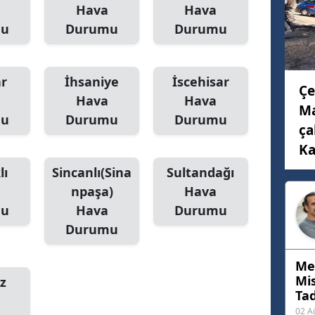
Hava
Hava
mu
Durumu
Durumu
ar
İhsaniye
İscehisar
Çe
Hava
Hava
Ma
mu
Durumu
Durumu
ça
Ka
lı
Sincanlı(Sina
Sultandağı
npaşa)
Hava
mu
Hava
Durumu
Durumu
Me
Mis
z
Tad
02 A