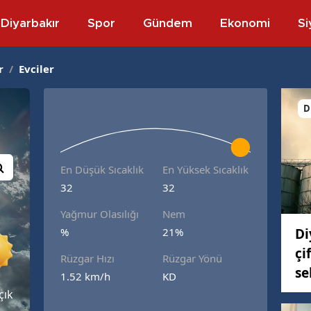
Diyarbakır
Spor
Gündem
Ekonomi
Si
r
/
Evciler
D
En Düşük Sıcaklık
En Yüksek Sıcaklık
32
32
Yağmur Olasılığı
Nem
Di
%
21%
çi
Rüzgar Hızı
Rüzgar Yönü
se
1.52 km/h
KD
çık