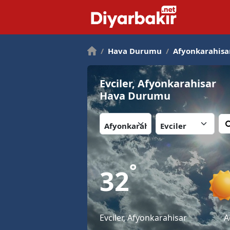
/
Hava Durumu
/
Afyonkarahisa
Evciler, Afyonkarahisar
Hava Durumu
İl:
İlçe:
°
32
Evciler, Afyonkarahisar
A