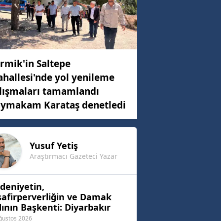
rmik'in Saltepe
hallesi'nde yol yenileme
lışmaları tamamlandı
ymakam Karataş denetledi
Yusuf
Yetiş
Araştırmacı Gazeteci Yazar
deniyetin,
afirperverliğin ve Damak
ının Başkenti: Diyarbakır
ğustos 2026