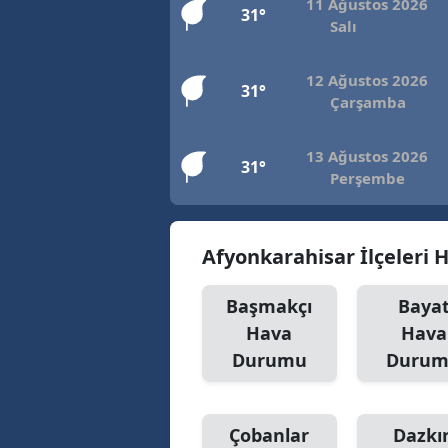
11 Ağustos 2026
31°
Salı
12 Ağustos 2026
31°
Çarşamba
13 Ağustos 2026
31°
Perşembe
Afyonkarahisar İlçeleri
Başmakçı
Baya
Hava
Hava
Durumu
Duru
Çobanlar
Dazkır