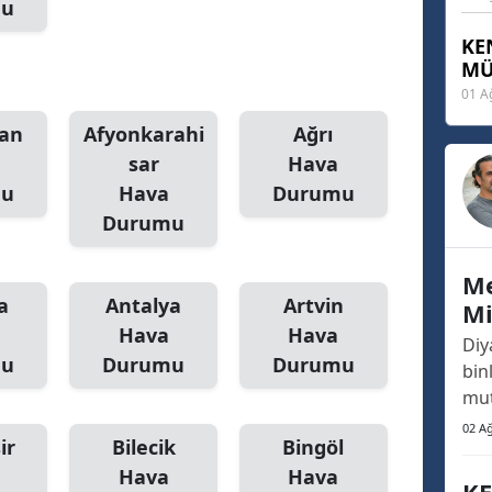
mu
KE
MÜ
01 A
an
Afyonkarahi
Ağrı
sar
Hava
mu
Hava
Durumu
Durumu
Me
a
Antalya
Artvin
Mi
Hava
Hava
Da
Diy
mu
Durumu
Durumu
Di
binl
mut
ve 
02 A
ir
Bilecik
Bingöl
mis
Hava
Hava
Gün