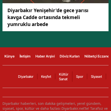
Diyarbakır Yenişehir'de gece yarısı
kavga Cadde ortasında tekmeli
yumruklu arbede
Künye
İletişim
Haber Arşivi
Döviz Kurları
Nöbetçi Eczanel
Kültür
Diyarbakır
Keşfet
Spor
Siyaset
Sanat
Diyarbakır haberleri, son dakika gelişmeleri, yerel gündem,
siyaset, spor, kültür ve daha fazlası Diyarbakir.net’te! Tarafsız ve