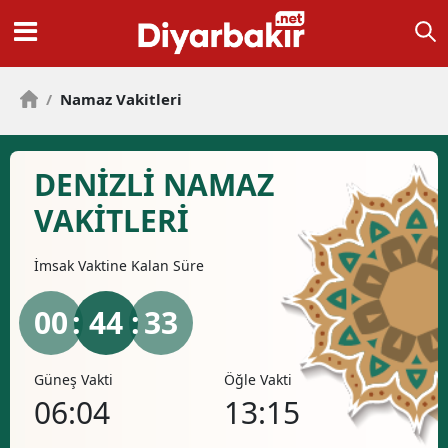
/
Namaz Vakitleri
DENIZLI NAMAZ
VAKİTLERİ
İmsak
Vaktine Kalan Süre
00
: 44 :
32
Güneş Vakti
Öğle Vakti
İkind
06:04
13:15
17