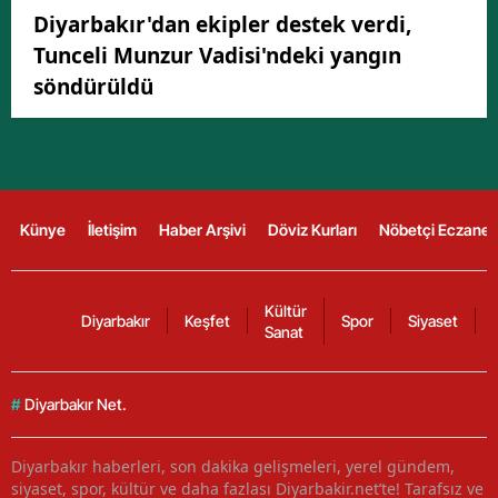
Diyarbakır'dan ekipler destek verdi,
Tunceli Munzur Vadisi'ndeki yangın
söndürüldü
Künye
İletişim
Haber Arşivi
Döviz Kurları
Nöbetçi Eczanel
Kültür
Diyarbakır
Keşfet
Spor
Siyaset
Sanat
#
Diyarbakır Net.
Diyarbakır haberleri, son dakika gelişmeleri, yerel gündem,
siyaset, spor, kültür ve daha fazlası Diyarbakir.net’te! Tarafsız ve