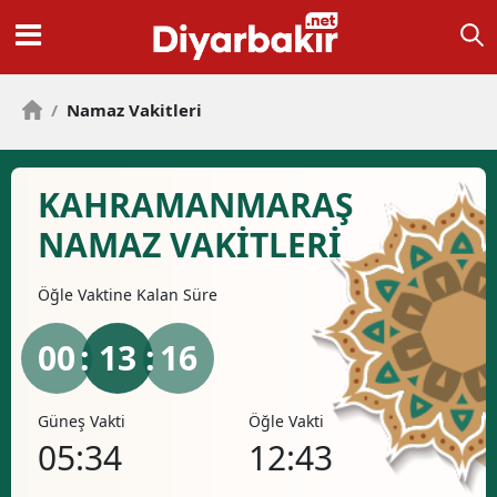
/
Namaz Vakitleri
KAHRAMANMARAŞ
NAMAZ VAKİTLERİ
Öğle
Vaktine Kalan Süre
00
: 13 :
16
Güneş Vakti
Öğle Vakti
İkind
05:34
12:43
16