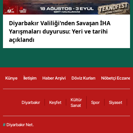
Diyarbakır Valiliği'nden Savaşan İHA
Yarışmaları duyurusu: Yeri ve tarihi
açıklandı
Künye
İletişim
Haber Arşivi
Döviz Kurları
Nöbetçi Eczanel
Kültür
Diyarbakır
Keşfet
Spor
Siyaset
Sanat
#
Diyarbakır Net.