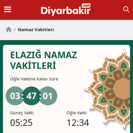
/
Namaz Vakitleri
ELAZIĞ NAMAZ
VAKİTLERİ
Öğle
Vaktine Kalan Süre
03
: 47 :
00
Güneş Vakti
Öğle Vakti
İkind
05:25
12:34
16