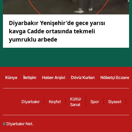
Diyarbakır Yenişehir'de gece yarısı
kavga Cadde ortasında tekmeli
yumruklu arbede
Künye
İletişim
Haber Arşivi
Döviz Kurları
Nöbetçi Eczanel
Kültür
Diyarbakır
Keşfet
Spor
Siyaset
Sanat
#
Diyarbakır Net.