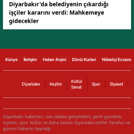
Diyarbakır'da belediyenin çıkardığı
işçiler kararını verdi: Mahkemeye
gidecekler
Künye
İletişim
Haber Arşivi
Döviz Kurları
Nöbetçi Eczanel
Kültür
Diyarbakır
Keşfet
Spor
Siyaset
Sanat
Diyarbakır haberleri, son dakika gelişmeleri, yerel gündem,
siyaset, spor, kültür ve daha fazlası Diyarbakir.net’te! Tarafsız ve
güncel haberin kaynağı.