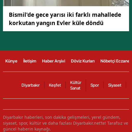
Bismil'de gece yarısı iki farklı mahallede
korkutan yangın Evler küle döndü
Künye
İletişim
Haber Arşivi
Döviz Kurları
Nöbetçi Eczanel
Kültür
Diyarbakır
Keşfet
Spor
Siyaset
Sanat
Diyarbakır haberleri, son dakika gelişmeleri, yerel gündem,
siyaset, spor, kültür ve daha fazlası Diyarbakir.net’te! Tarafsız ve
güncel haberin kaynağı.