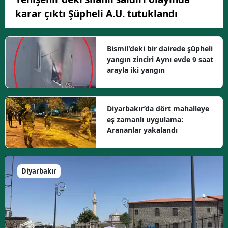
karar çıktı Şüpheli A.U. tutuklandı
Bismil'deki bir dairede şüpheli
yangın zinciri Aynı evde 9 saat
arayla iki yangın
Diyarbakır’da dört mahalleye
eş zamanlı uygulama:
Arananlar yakalandı
Diyarbakır