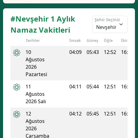
#Nevşehir 1 Aylık
Şehir Seçiniz
Namaz Vakitleri
Tarihler
İmsak
Güneş
Öğle
İkindi
10
04:09
05:43
12:52
16:40
Ağustos
2026
Pazartesi
11
04:11
05:44
12:51
16:39
Ağustos
2026 Salı
12
04:12
05:45
12:51
16:39
Ağustos
2026
Çarşamba