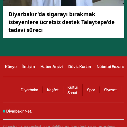
Diyarbakır'da sigarayı bırakmak
isteyenlere ücretsiz destek Talaytepe'de
tedavi süreci
Künye
İletişim
Haber Arşivi
Döviz Kurları
Nöbetçi Eczanel
Kültür
Diyarbakır
Keşfet
Spor
Siyaset
Sanat
#
Diyarbakır Net.
Diyarbakır haberleri, son dakika gelişmeleri, yerel gündem,