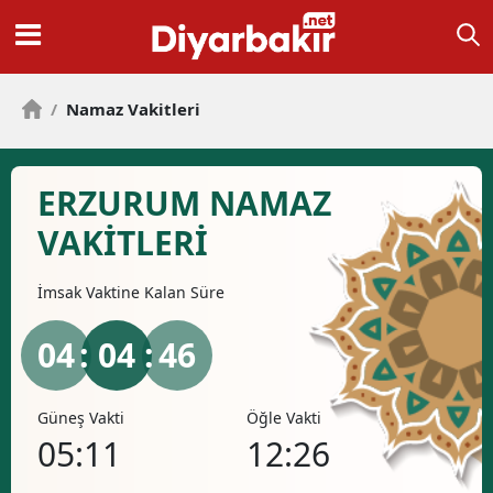
/
Namaz Vakitleri
ERZURUM NAMAZ
VAKİTLERİ
İmsak
Vaktine Kalan Süre
04
: 04 :
45
Güneş Vakti
Öğle Vakti
İkind
05:11
12:26
16