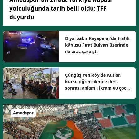
yolculuğunda tarih belli oldu: TFF
duyurdu
Diyarbakır Kayapınar’da trafik
kâbusu Fırat Bulvarı üzerinde
iki araç çarpıştı
Çüngüş Yeniköy’de Kur’an
kursu öğrencilerine ders
sonrası anlamlı ikram 60 çocuk
mutlu
Amedspor