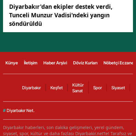
Diyarbakır'dan ekipler destek verdi,
Tunceli Munzur Vadisi'ndeki yangın
söndürüldü
Künye
İletişim
Haber Arşivi
Döviz Kurları
Nöbetçi Eczanel
Kültür
Diyarbakır
Keşfet
Spor
Siyaset
Sanat
#
Diyarbakır Net.
Diyarbakır haberleri, son dakika gelişmeleri, yerel gündem,
siyaset, spor, kültür ve daha fazlası Diyarbakir.net’te! Tarafsız ve