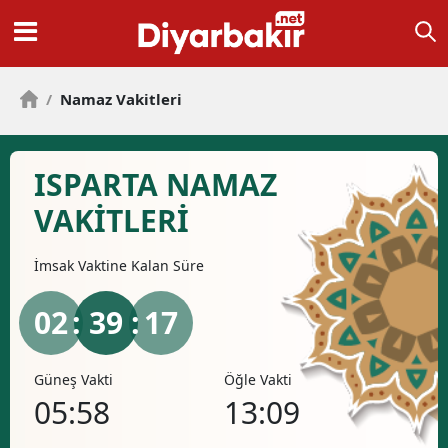
/
Namaz Vakitleri
ISPARTA NAMAZ
VAKİTLERİ
İmsak
Vaktine Kalan Süre
02
: 39 :
17
Güneş Vakti
Öğle Vakti
İkind
05:58
13:09
16